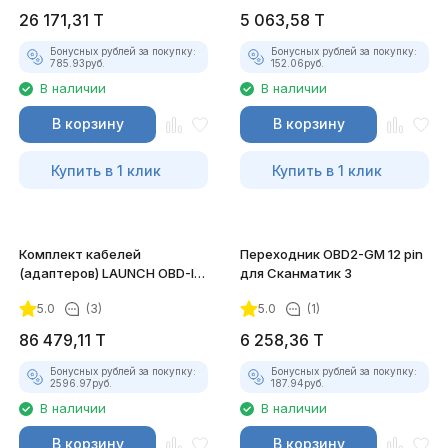
26 171,31
T
5 063,58
T
Бонусных рублей за покупку:
Бонусных рублей за покупку:
785.93
руб.
152.06
руб.
В наличии
В наличии
В корзину
В корзину
Купить в 1 клик
Купить в 1 клик
Комплект кабелей
Переходник OBD2-GM 12 pin
(адаптеров) LAUNCH OBD-I
для Сканматик 3
для сканеров X431 PRO/PAD,
5.0
(3)
5.0
(1)
12 шт
86 479,11
T
6 258,36
T
Бонусных рублей за покупку:
Бонусных рублей за покупку:
2596.97
руб.
187.94
руб.
В наличии
В наличии
В корзину
В корзину