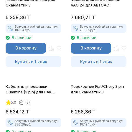
Сканматик 3
VAG 24 для АВТОАС
6 258,36
T
7 680,71
T
Бонусных рублей за покупку:
Бонусных рублей за покупку:
187.94
руб.
230.65
руб.
В наличии
В наличии
В корзину
В корзину
Купить в 1 клик
Купить в 1 клик
Кабель для прошивки
Переходник Fiat/Chery 3 pin
Cummins (3 pin) для ПАК
для Сканматик 3
"Загрузчик v.3"
5.0
(2)
8 534,12
T
6 258,36
T
Бонусных рублей за покупку:
Бонусных рублей за покупку:
256.28
руб.
187.94
руб.
В наличии
В наличии