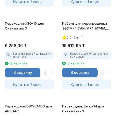
Купить в 1 клик
Купить в 1 клик
Переходник ISO-16 для
Кабель для перепрошивки
Сканматик 3
ЭБУ М74 CAN, M74, M74M,
M74.5 V4 для ПАК
5.0
(4)
"Загрузчик v.3"
6 258,36
T
19 912,95
T
Бонусных рублей за покупку:
Бонусных рублей за покупку:
187.94
руб.
597.99
руб.
В наличии
В наличии
В корзину
В корзину
Купить в 1 клик
Купить в 1 клик
Переходник DB15-D4DD для
Переходник Benz-14 для
АВТОАС
Сканматик 3