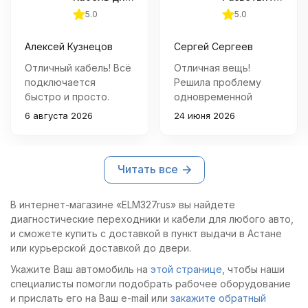
5.0
5.0
Алексей Кузнецов
Сергей Сергеев
Отличный кабель! Всё
Отличная вещь!
подключается
Решила проблему
быстро и просто.
одновременной
Работает стабильно,
работы нескольких
6 августа 2026
24 июня 2026
диагностика
приборов через порт
проходит без сбоев.
OBD2. Качество
изготовления
Читать все
хорошее, все
контакты работают
четко.
В интернет-магазине «ELM327rus» вы найдете
диагностические переходники и кабели для любого авто,
и сможете купить с доставкой в пункт выдачи в Астане
или курьерской доставкой до двери.
Укажите Ваш автомобиль на
этой странице
, чтобы наши
специалисты помогли подобрать рабочее оборудование
и прислать его на Ваш e-mail или
закажите обратный