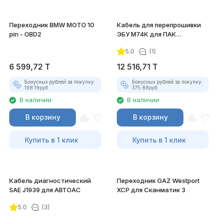
Переходник BMW MOTO 10
Кабель для перепрошивки
pin - OBD2
ЭБУ М74К для ПАК
"Загрузчик v.3"
5.0
(1)
6 599,72
T
12 516,71
T
Бонусных рублей за покупку:
Бонусных рублей за покупку:
198.19
руб.
375.88
руб.
В наличии
В наличии
В корзину
В корзину
Купить в 1 клик
Купить в 1 клик
Кабель диагностический
Переходник GAZ Westport
SAE J1939 для АВТОАС
XCP для Сканматик 3
5.0
(3)