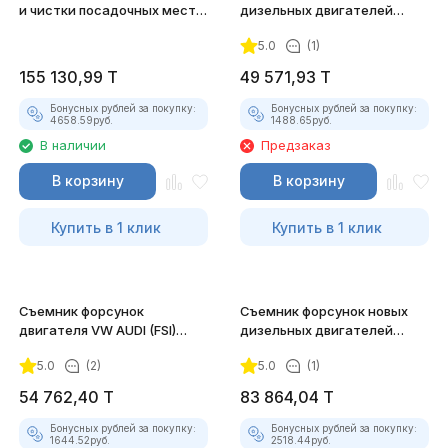
и чистки посадочных мест
дизельных двигателей
форсунок JTC-4262
Jonnesway
5.0
(1)
155 130,99
T
49 571,93
T
Бонусных рублей за покупку:
Бонусных рублей за покупку:
4658.59
руб.
1488.65
руб.
В наличии
Предзаказ
В корзину
В корзину
Купить в 1 клик
Купить в 1 клик
Съемник форсунок
Съемник форсунок новых
двигателя VW AUDI (FSI)
дизельных двигателей
Jonnesway
Jonnesway
5.0
(2)
5.0
(1)
54 762,40
T
83 864,04
T
Бонусных рублей за покупку:
Бонусных рублей за покупку:
1644.52
руб.
2518.44
руб.