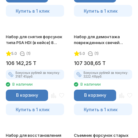
Купить в 1 клик
Купить в 1 клик
Набор для снятия форсунок
Набор для демонтажа
типа PSA HDI (в кейсе) 8
поврежденных свечей
предметов JTC-4927
накаливания JTC-4517
5.0
(1)
5.0
(1)
106 142,25
T
107 308,65
T
Бонусных рублей за покупку:
Бонусных рублей за покупку:
3187.45
руб.
3222.48
руб.
В наличии
В наличии
В корзину
В корзину
Купить в 1 клик
Купить в 1 клик
Набор для восстановления
Съемник форсунок старых