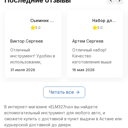
Последние отзывы
Съемник форсунок новых дизельных двигателей Jonnesway
Набор для демонтажа поврежденных свечей накаливания JTC-4517
5.0
5.0
Виктор Сергеев
Артем Сергеев
Отличный
Отличный набор!
инструмент! Удобен в
Качество
использовании,
изготовления выше
справляется со своей
всяких похвал - всё
31 июля 2026
16 мая 2026
задачей быстро и
точно подогнано и
качественно.
удобно лежит в руке.
Благодаря съемнику
Благодаря этому
Читать все
удалось избежать
инструменту удалось
лишних хлопот с
быстро извлечь
демонтажем головки
сломанные свечи
В интернет-магазине «ELM327rus» вы найдете
блока цилиндров.
накаливания без
вспомогательный инструмент для любого авто, и
повреждений головки
сможете купить с доставкой в пункт выдачи в Астане или
блока цилиндров.
курьерской доставкой до двери.