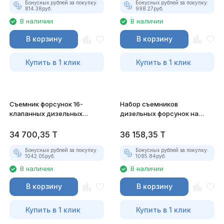
Бонусных рублей за покупку:
Бонусных рублей за покупку:
814.38
руб.
998.27
руб.
В наличии
В наличии
В корзину
В корзину
Купить в 1 клик
Купить в 1 клик
Съемник форсунок 16-
Набор съемников
клапанных дизельных
дизельных форсунок на
двигателей типа TDi JTC-
грузовых автомобилях JTC-
4895
4756
34 700,35
T
36 158,35
T
Бонусных рублей за покупку:
Бонусных рублей за покупку:
1042.05
руб.
1085.84
руб.
В наличии
В наличии
В корзину
В корзину
Купить в 1 клик
Купить в 1 клик