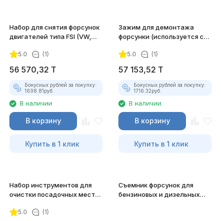
Набор для снятия форсунок
Зажим для демонтажа
двигателей типа FSI (VW,
форсунки (используется с
AUDI) 9 предметов JTC-4893
пневмомолотком) JTC-6741
5.0
(1)
5.0
(1)
56 570,32
T
57 153,52
T
Бонусных рублей за покупку:
Бонусных рублей за покупку:
1698.81
руб.
1716.32
руб.
В наличии
В наличии
В корзину
В корзину
Купить в 1 клик
Купить в 1 клик
Набор инструментов для
Съемник форсунок для
очистки посадочных мест
бензиновых и дизельных
форсунок JTC-4513
двигателей JTC-4226
5.0
(1)