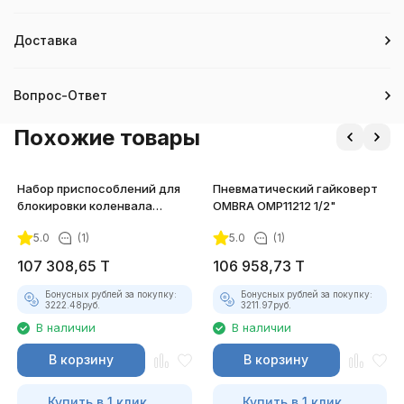
Доставка
Вопрос-Ответ
Похожие товары
Набор приспособлений для
Пневматический гайковерт
блокировки коленвала
OMBRA OMP11212 1/2"
(JAGUAR, LAND ROVER) JTC-
5.0
(1)
5.0
(1)
4128
107 308,65
T
106 958,73
T
Бонусных рублей за покупку:
Бонусных рублей за покупку:
3222.48
руб.
3211.97
руб.
В наличии
В наличии
В корзину
В корзину
Купить в 1 клик
Купить в 1 клик