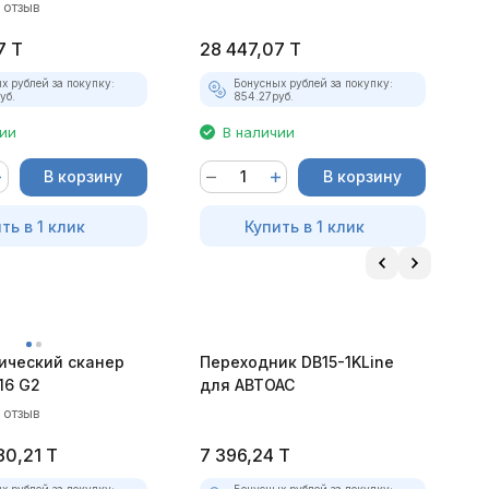
C
1 отзыв
7
T
28 447,07
T
2
х рублей за покупку:
Бонусных рублей за покупку:
уб.
854.27
руб.
чии
В наличии
В корзину
В корзину
ть в 1 клик
Купить в 1 клик
ический сканер
Переходник DB15-1KLine
П
16 G2
для АВТОАС
А
1 отзыв
80,21
T
7 396,24
T
6
х рублей за покупку:
Бонусных рублей за покупку: