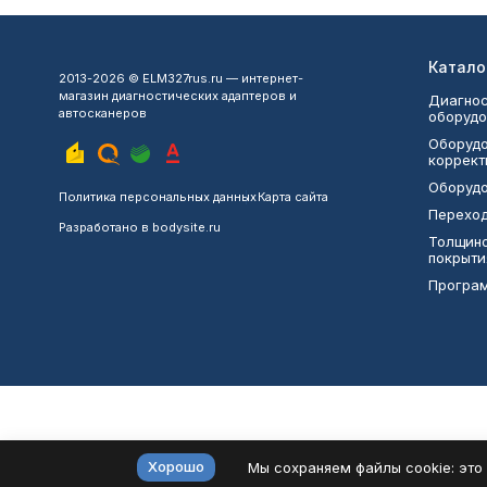
Катало
2013-2026 © ELM327rus.ru — интернет-
магазин диагностических адаптеров и
Диагнос
автосканеров
оборудо
Оборудо
коррект
Оборудо
Политика персональных данных
Карта сайта
Переход
Разработано в
bodysite.ru
Толщин
покрыти
Програ
Хорошо
Мы сохраняем файлы cookie: это 