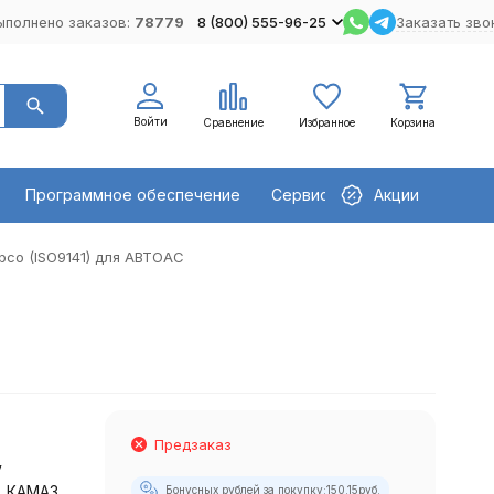
ыполнено заказов:
78779
8 (800) 555-96-25
Заказать зво
Войти
Сравнение
Избранное
Корзина
Программное обеспечение
Сервисное оборудование
Акции
co (ISO9141) для АВТОАС
Предзаказ
у
, КАМАЗ
Бонусных рублей за покупку:
150.15
руб.