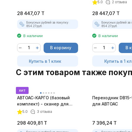
DCM3.5
5.0
2 отзыва
28 447,07
T
28 447,07
T
Бонусных рублей за покупку:
Бонусных рублей за 
854.27
руб.
854.27
руб.
В наличии
В наличии
В корзину
В 
Купить в 1 клик
Купить в 1 к
C этим товаром также поку
хит
АВТОАС-КАРГО (базовый
Переходник DB15-
комплект) - сканер для
для АВТОАС
грузовых а/м, автобусов и
5.0
3 отзыва
спецтехники
298 409,81
T
7 396,24
T
Бонусных рублей за покупку:
Бонусных рублей за 