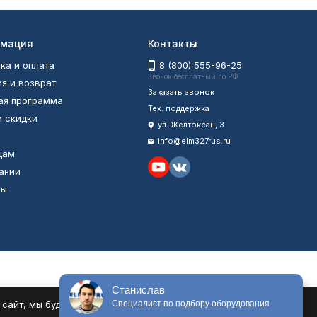
мация
Контакты
ка и оплата
8 (800) 555-96-25
Звонок бесплатный по РФ
ия и возврат
Заказать звонок
ая программа
Тех. поддержка
и скидки
ул. Желтоксан, 3
info@elm327rus.ru
цам
ании
ты
ы
Станислав
айт, мы будем считать, что Вас это устраивает.
Специалист по подбору оборудования