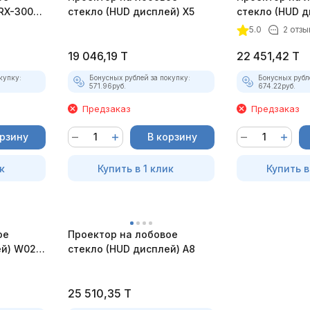
RX-3003
стекло (HUD дисплей) X5
стекло (HUD д
модулем GPS
5.0
2 отзы
19 046,19
T
22 451,42
T
купку:
Бонусных рублей за покупку:
Бонусных рубл
571.96
руб.
674.22
руб.
Предзаказ
Предзаказ
орзину
В корзину
к
Купить в 1 клик
Купить в
ое
Проектор на лобовое
ей) W02-
стекло (HUD дисплей) A8
25 510,35
T