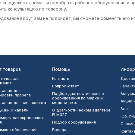
и специалисты помогли подобрать рабочее оборудование и пр
ить консультацию по телефону.
удование вдруг Вам не подойдёт, Вы сможете обменять его и
г товаров
Помощь
Инфор
тическое
Контакты
Достав
вание
Вопрос-ответ
Гарант
вание для
Подбор диагностического
Бонусн
ировки пробега
оборудования по марке и
Акции 
вание для чип-тюнинга
модели авто
Блог
ники и кабели
О диагностическом адаптере
ELM327
Юр. ли
омеры лакокрасочного
я
Подбор оборудования
О комп
ммное обеспечение
Бренды
Контак