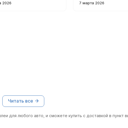
нно радует автоматическая
быстро и легко, изобр
а 2026
7 марта 2026
ровка яркости – вечером
чёткое и хорошо чита
совсем не устают от
днём. Радует наличие
тки.
автоматической регули
яркости.
Читать все
леи для любого авто, и сможете купить с доставкой в пункт 