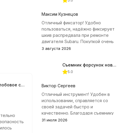
5.0
Максим Кузнецов
Отличный фиксатор! Удобно
пользоваться, надёжно фиксирует
шкив распредвала при ремонте
двигателя Subaru. Покупкой очень
доволен.
3 августа 2026
Съемник форсунок новых дизельных двигателей Jonnesway
5.0
Проектор на лобовое стекло (HUD дисплей) W02
Виктор Сергеев
Отличный инструмент! Удобен в
использовании, справляется со
своей задачей быстро и
качественно. Благодаря съемнику
ительно
удалось избежать лишних хлопот с
31 июля 2026
зопасность
демонтажем головки блока
илось
цилиндров.