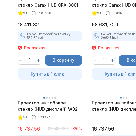
стекло Carax HUD CRX-3001
стекло Carax HUD C
покупателей
с модулем GPS
5.0
2 отзыва
5.0
1 отзыв
18 411,32
T
68 681,72
T
Бонусных рублей за покупку:
Бонусных рублей за по
552.89
руб.
2062.51
руб.
Предзаказ
Предзаказ
В корзину
В к
Купить в 1 клик
Купить в 1 кли
Проектор на лобовое
Проектор на лобов
стекло (HUD дисплей) W02
стекло (HUD диспл
YB
5.0
1 отзыв
16 737,56
T
16 737,56
T
22 509,13
T
-26%