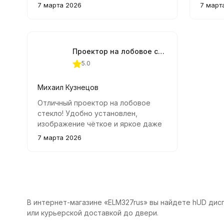
спутники и чётко отображает
Особе
7 марта 2026
7 март
информацию прямо на стекле.
регули
Качество изображения отличное
глаза 
даже днём, отлично виден текст.
подсве
Управление интуитивное, навигация
Проектор на лобовое стекло (HUD дисплей) Q7 с модулем GPS
удобная, скорость определяется
5.0
точно.
Михаил Кузнецов
Отличный проектор на лобовое
стекло! Удобно установлен,
изображение чёткое и яркое даже
днём. Функция автоматической
7 марта 2026
регулировки яркости очень полезна.
Быстро настроил и сразу начал
пользоваться.
В интернет-магазине «ELM327rus» вы найдете hUD дисп
или курьерской доставкой до двери.