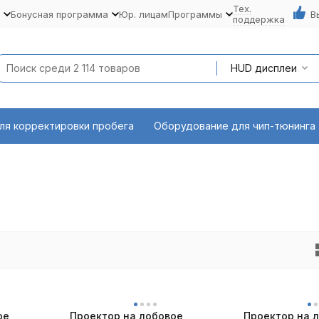
Тех.
Бонусная программа
Юр. лицам
Программы
В
поддержка
HUD дисплеи
ля корректировки пробега
Оборудование для чип-тюнинга
ое
Проектор на лобовое
Проектор на 