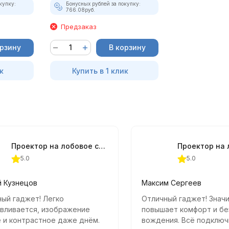
купку:
Бонусных рублей за покупку:
766.08
руб.
Предзаказ
орзину
В корзину
к
Купить в 1 клик
Проектор на лобовое стекло Carax HUD CRX-3001
5.0
5.0
й Кузнецов
Максим Сергеев
ый гаджет! Легко
Отличный гаджет! Знач
вливается, изображение
повышает комфорт и бе
 и контрастное даже днём.
вождения. Всё подключ