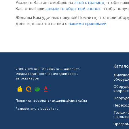
Укажите Ваш автомобиль на
этой странице
, чтобы наш
Ваш e-mail или
закажите обратный звонок
, чтобы получ
Желаем Вам удачных покупок! Помните, что если обор
деньги, в соответствии с
нашими правилами
.
Катало
2013-2026 © ELM327rus.ru — интернет-
магазин диагностических адаптеров и
Диагнос
автосканеров
оборудо
Оборудо
коррект
Оборудо
Политика персональных данных
Карта сайта
Переход
Разработано в
bodysite.ru
Толщин
покрыти
Програ