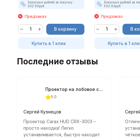
Бонусных рублей за покупку:
Бонусных рублей за по
502.63
руб.
502.63
руб.
Предзаказ
Предзаказ
В корзину
В к
Купить в 1 клик
Купить в 1 кли
Последние отзывы
Проектор на лобовое стекло Carax HUD CRX-3003 с модулем GPS
5.0
Сергей Кузнецов
Серге
Проектор Carax HUD CRX-3003 –
Отличн
просто находка! Легко
устана
устанавливается, быстро находит
чёткое