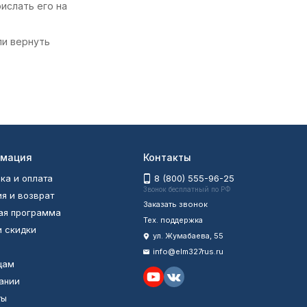
ислать его на
ли вернуть
мация
Контакты
ка и оплата
8 (800) 555-96-25
Звонок бесплатный по РФ
ия и возврат
Заказать звонок
ая программа
Тех. поддержка
и скидки
ул. Жумабаева, 55
info@elm327rus.ru
цам
ании
ты