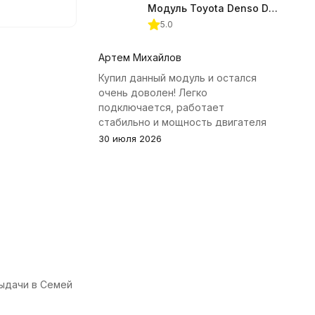
ажение
Модуль Toyota Denso Diesel 2.8D для ChipTuningPRO
емое даже
5.0
ровки
Артем Михайлов
Купил данный модуль и остался
очень доволен! Легко
подключается, работает
стабильно и мощность двигателя
заметно увеличилась. Рекомендую
30 июля 2026
всем, кто занимается тюнингом
Toyota.
выдачи в Семей