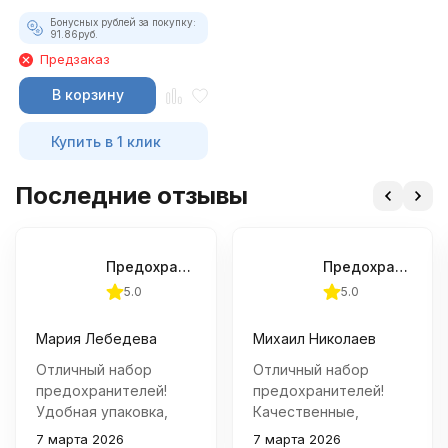
Бонусных рублей за покупку:
91.86
руб.
Предзаказ
В корзину
Купить в 1 клик
Последние отзывы
Предохранители флажковые мини Alca, 10 штук
Предохранители флажковые Alca, 30 А, 100 штук
5.0
5.0
Мария Лебедева
Михаил Николаев
Отличный набор
Отличный набор
предохранителей!
предохранителей!
Удобная упаковка,
Качественные,
хорошее качество и
надежно защищают
7 марта 2026
7 марта 2026