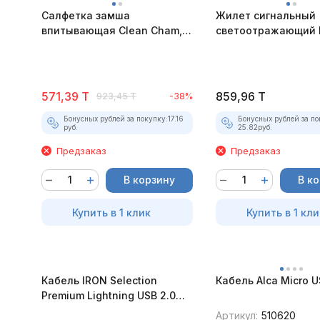
Салфетка замша
Жилет сигнальный
впитывающая Clean Cham,
светоотражающий 
43x32 см.
12.4.281-2014
571,39
T
859,96
T
923,45
T
-38%
Бонусных рублей за покупку:
17.16
Бонусных рублей за по
руб.
25.82
руб.
Предзаказ
Предзаказ
В корзину
В к
Купить в 1 клик
Купить в 1 кли
Кабель IRON Selection
Кабель Alca Micro U
Premium Lightning USB 2.0
для iPhone/iPad
Артикул:
510620