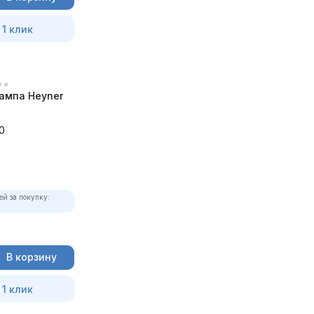
 1 клик
ампа Heyner
0
ей за покупку:
В корзину
 1 клик