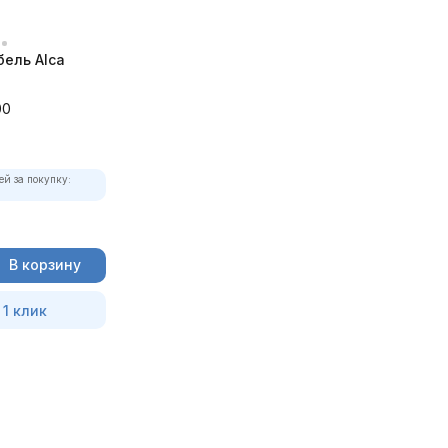
ель Alca
00
ей за покупку:
В корзину
 1 клик