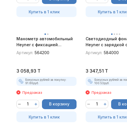
Купить в 1 клик
Купить в 1 кли
Манометр автомобильный
Светодиодный фон
Heyner с фиксацией
Heyner с зарядкой 
результата
прикуривателя
Артикул:
564200
Артикул:
584000
3 058,93
T
3 347,51
T
Бонусных рублей за покупку:
Бонусных рублей за по
91.86
руб.
100.53
руб.
Предзаказ
Предзаказ
В корзину
В к
Купить в 1 клик
Купить в 1 кли