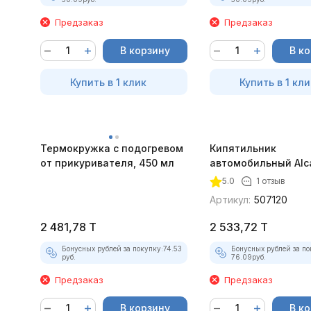
Предзаказ
Предзаказ
В корзину
В к
Купить в 1 клик
Купить в 1 кли
Термокружка с подогревом
Кипятильник
от прикуривателя, 450 мл
автомобильный Alc
200Вт
5.0
1 отзыв
Артикул:
507120
2 481,78
T
2 533,72
T
Бонусных рублей за покупку:
74.53
Бонусных рублей за по
руб.
76.09
руб.
Предзаказ
Предзаказ
В корзину
В к