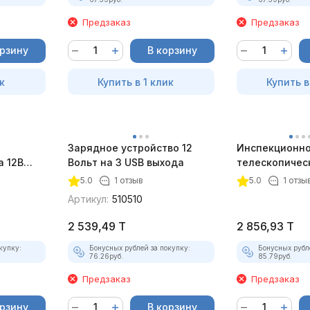
Предзаказ
Предзаказ
орзину
В корзину
к
Купить в 1 клик
Купить в
Зарядное устройство 12
Инспекционн
a 12В
Вольт на 3 USB выхода
телескопичес
5x70 см.
5.0
1 отзыв
5.0
1 отзы
Артикул:
510510
2 539,49
T
2 856,93
T
купку:
Бонусных рублей за покупку:
Бонусных рубл
76.26
руб.
85.79
руб.
Предзаказ
Предзаказ
орзину
В корзину