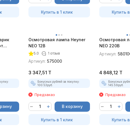
к
Купить в 1 клик
Купить в
арик
Осмотровая лампа Heyner
Осмотровая л
от
NEO 12В
NEO 220В
5.0
1 отзыв
Артикул:
58010
Артикул:
575000
3 347,51
T
4 848,12
T
купку:
Бонусных рублей за покупку:
Бонусных рубл
100.53
руб.
145.59
руб.
Предзаказ
Предзаказ
орзину
В корзину
к
Купить в 1 клик
Купить в