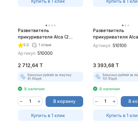
Купить в 1 клик
Купить в 1 кли
Разветвитель
Разветвитель
прикуривателя Alca (2
прикуривателя Alca 
выхода)
USB)
5.0
1 отзыв
Артикул:
510100
Артикул:
510000
2 712,64
T
3 393,68
T
Бонусных рублей за покупку:
Бонусных рублей за по
81.46
руб.
101.91
руб.
В наличии
В наличии
В корзину
В к
Купить в 1 клик
Купить в 1 кли