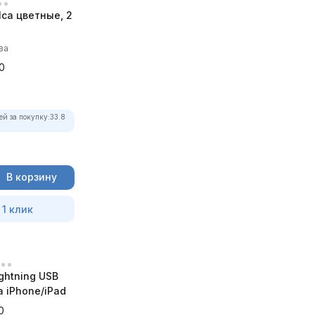
ca цветные, 2
ва
0
ей за покупку:
33.8
В корзину
 1 клик
ghtning USB
а iPhone/iPad
0