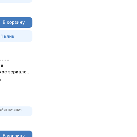
В корзину
 1 клик
ое
кое зеркало
в
ей за покупку:
В корзину