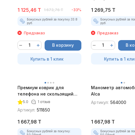
1 125,46
T
1 269,75
T
1 673,76
T
-33%
Бонусных рублей за покупку:
33.8
Бонусных рублей за по
руб.
руб.
Предзаказ
Предзаказ
В корзину
В к
Купить в 1 клик
Купить в 1 кли
Премиум коврик для
Манометр автомоб
телефона не скользящий
Alca
Heyner
5.0
1 отзыв
Артикул:
564000
Артикул:
511850
1 667,98
T
1 667,98
T
Бонусных рублей за покупку:
Бонусных рублей за по
50.09
руб.
50.09
руб.