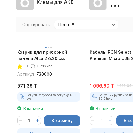
Клемы для АКБ
шин
Сортировать:
Цена
Коврик для приборной
Кабель IRON Select
панели Alca 22х20 см.
Premium Micro USB 2
5.0
3 отзыва
покупателей
Артикул:
730000
571,39
T
1 096,60
T
1 616,04
Бонусных рублей за покупку:
17.16
Бонусных рублей за по
руб.
32.93
руб.
В наличии
В наличии
В корзину
В к