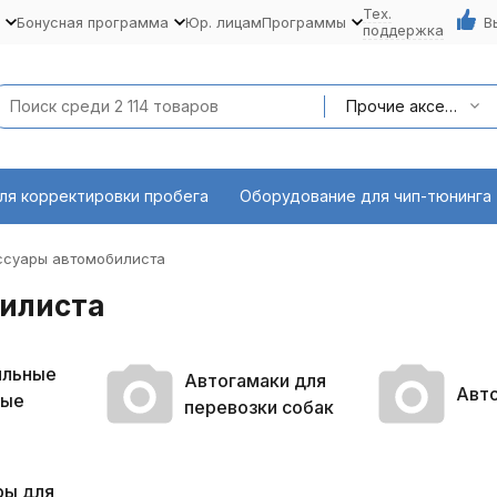
Тех.
Бонусная программа
Юр. лицам
Программы
В
поддержка
Прочие аксессуары автомобилиста
ля корректировки пробега
Оборудование для чип-тюнинга
ссуары автомобилиста
илиста
ильные
Автогамаки для
Авт
вые
перевозки собак
ы для