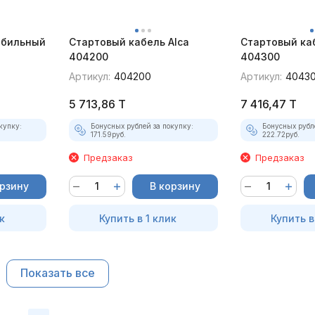
обильный
Стартовый кабель Alca
Стартовый каб
404200
404300
Артикул:
404200
Артикул:
4043
5 713,86
T
7 416,47
T
купку:
Бонусных рублей за покупку:
Бонусных рубл
171.59
руб.
222.72
руб.
Предзаказ
Предзаказ
орзину
В корзину
к
Купить в 1 клик
Купить в
Показать все