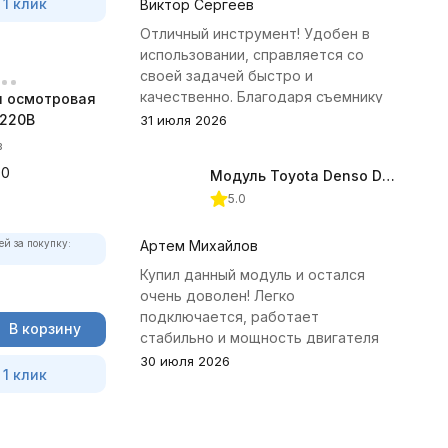
 1 клик
Виктор Сергеев
Отличный инструмент! Удобен в
использовании, справляется со
своей задачей быстро и
качественно. Благодаря съемнику
 осмотровая
удалось избежать лишних хлопот с
 220В
31 июля 2026
демонтажем головки блока
в
цилиндров.
00
Модуль Toyota Denso Diesel 2.8D для ChipTuningPRO
5.0
ей за покупку:
Артем Михайлов
Купил данный модуль и остался
очень доволен! Легко
подключается, работает
В корзину
стабильно и мощность двигателя
заметно увеличилась. Рекомендую
30 июля 2026
 1 клик
всем, кто занимается тюнингом
Toyota.