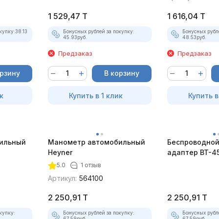
"крокодилами")
1 529,47
T
1 616,04
T
купку:
38.13
Бонусных рублей за покупку:
Бонусных рубл
45.93
руб.
48.53
руб.
Предзаказ
Предзаказ
орзину
В корзину
к
Купить в 1 клик
Купить в
ильный
Манометр автомобильный
Беспроводной 
Heyner
адаптер BT-4
5.0
1 отзыв
Артикул:
564100
2 250,91
T
2 250,91
T
купку:
Бонусных рублей за покупку:
Бонусных рубл
67.59
руб.
67.59
руб.