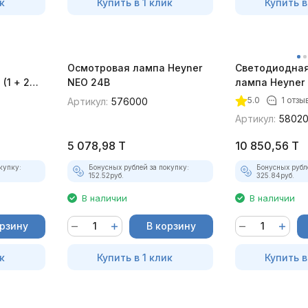
к
Купить в 1 клик
Купить в
Осмотровая лампа Heyner
Cветодиодная
(1 + 2
NEO 24В
лампа Heyner
5.0
1 отзы
Артикул:
576000
Артикул:
5802
5 078,98
T
10 850,56
T
купку:
Бонусных рублей за покупку:
Бонусных рубл
152.52
руб.
325.84
руб.
В наличии
В наличии
орзину
В корзину
к
Купить в 1 клик
Купить в