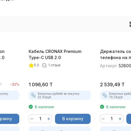
ion
Кабель CRONAX Premium
Держатель со
.0
Type-C USB 2.0
телефона на п
56-65 мм
5.0
1 отзыв
Артикул:
5280
1 096,60
T
2 539,49
T
T
-32%
купку:
Бонусных рублей за покупку:
Бонусных рубл
32.93
руб.
76.26
руб.
В наличии
В наличии
орзину
В корзину