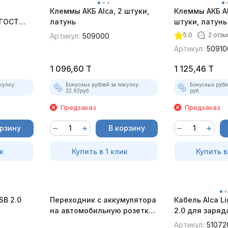
Клеммы АКБ Alca, 2 штуки,
Клеммы АКБ Al
ГОСТ
латунь
штуки, латунь
5.0
2 отзы
Артикул:
509000
Артикул:
50910
1 096,60
T
1 125,46
T
купку:
Бонусных рублей за покупку:
Бонусных рубл
32.93
руб.
руб.
Предзаказ
Предзаказ
орзину
В корзину
к
Купить в 1 клик
Купить в
SB 2.0
Переходник с аккумулятора
Кабель Alca Li
на автомобильную розетку
2.0 для заряд
(прикуриватель с
Артикул:
51072