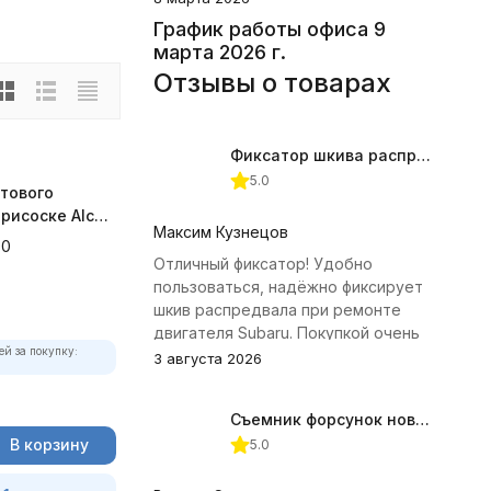
График работы офиса 9
марта 2026 г.
Отзывы о товарах
Фиксатор шкива распредвала (Subaru) JTC-4409
5.0
тового
рисоске Alca,
Максим Кузнецов
00
Отличный фиксатор! Удобно
пользоваться, надёжно фиксирует
шкив распредвала при ремонте
двигателя Subaru. Покупкой очень
ей за покупку:
доволен.
3 августа 2026
Съемник форсунок новых дизельных двигателей Jonnesway
В корзину
5.0