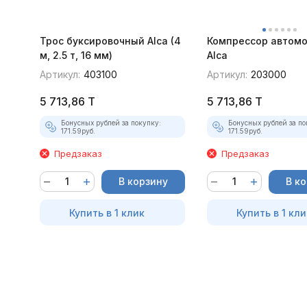
Трос буксировочный Alca (4
Компрессор автом
м, 2.5 т, 16 мм)
Alca
Артикул:
403100
Артикул:
203000
5 713,86
T
5 713,86
T
Бонусных рублей за покупку:
Бонусных рублей за по
171.59
руб.
171.59
руб.
Предзаказ
Предзаказ
В корзину
В к
Купить в 1 клик
Купить в 1 кли