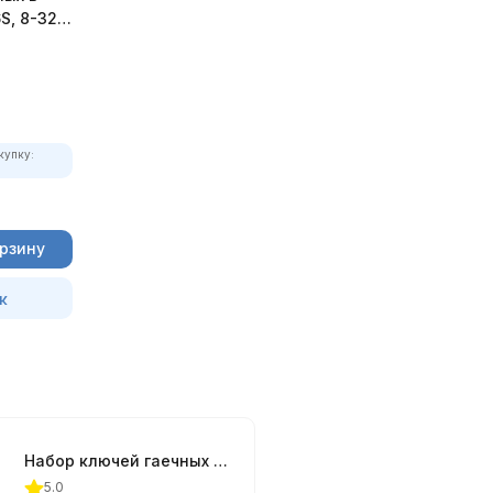
S, 8-32
купку:
орзину
к
Набор ключей гаечных в сумке Ombra OMT16S, 8-32 мм, 16 предметов
5.0