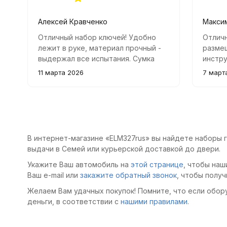
Алексей Кравченко
Макси
Отличный набор ключей! Удобно
Отлич
лежит в руке, материал прочный -
размещ
выдержал все испытания. Сумка
инстр
компактная, удобно хранить и
хорош
11 марта 2026
7 март
переносить.
В интернет-магазине «ELM327rus» вы найдете наборы г
выдачи в Семей или курьерской доставкой до двери.
Укажите Ваш автомобиль на
этой странице
, чтобы наш
Ваш e-mail или
закажите обратный звонок
, чтобы получ
Желаем Вам удачных покупок! Помните, что если обор
деньги, в соответствии с
нашими правилами
.