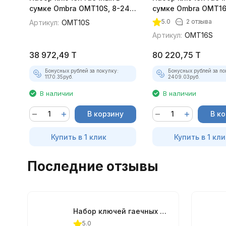
сумке Ombra OMT10S, 8-24
сумке Ombra OMT16
мм, 10 предметов
мм, 16 предметов
5.0
2 отзыва
Артикул:
OMT10S
покупателей
Артикул:
OMT16S
38 972,49
T
80 220,75
T
Бонусных рублей за покупку:
Бонусных рублей за по
1170.35
руб.
2409.03
руб.
В наличии
В наличии
В корзину
В к
Купить в 1 клик
Купить в 1 кли
Последние отзывы
Набор ключей гаечных в сумке Ombra OMT16S, 8-32 мм, 16 предметов
5.0