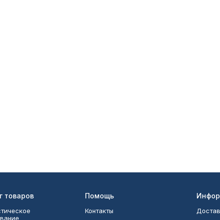
г товаров
Помощь
Инфор
тическое
Контакты
Достав
вание