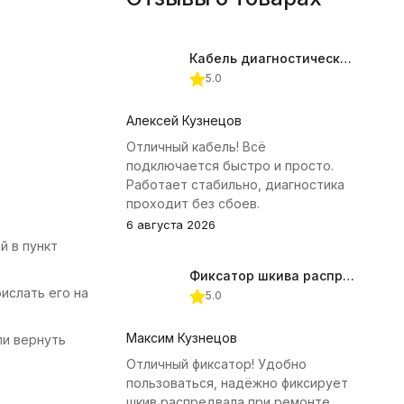
Кабель диагностический ГАЗ 24 для АВТОАС
5.0
Алексей Кузнецов
Отличный кабель! Всё
подключается быстро и просто.
Работает стабильно, диагностика
проходит без сбоев.
6 августа 2026
й в пункт
Фиксатор шкива распредвала (Subaru) JTC-4409
ислать его на
5.0
Максим Кузнецов
ли вернуть
Отличный фиксатор! Удобно
пользоваться, надёжно фиксирует
шкив распредвала при ремонте