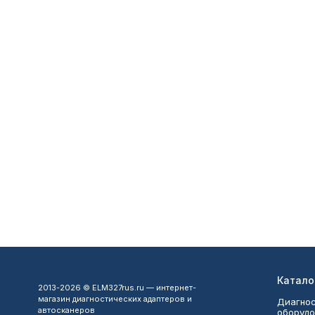
Катало
2013-2026 © ELM327rus.ru — интернет-
магазин диагностических адаптеров и
Диагнос
автосканеров
оборудо