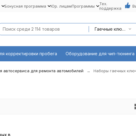
Тех.
Бонусная программа
Юр. лицам
Программы
В
поддержка
Гаечные ключи
ля корректировки пробега
Оборудование для чип-тюнинга
я автосервиса для ремонта автомобилей
Наборы гаечных клю
ных в