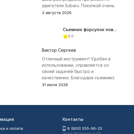
двигателя Subaru. Покупкой очень
доволен.
3 августа 2026
Съемник форсунок новых дизельных двигателей Jonnesway
5.0
Виктор Сергеев
Отличный инструмент! Удобен в
использовании, справляется со
своей задачей быстро и
качественно. Благодаря съемнику
удалось избежать лишних хлопот с
31 июля 2026
демонтажем головки блока
цилиндров.
мация
Контакты
ка и оплата
8 (800) 555-96-25
Звонок бесплатный по РФ