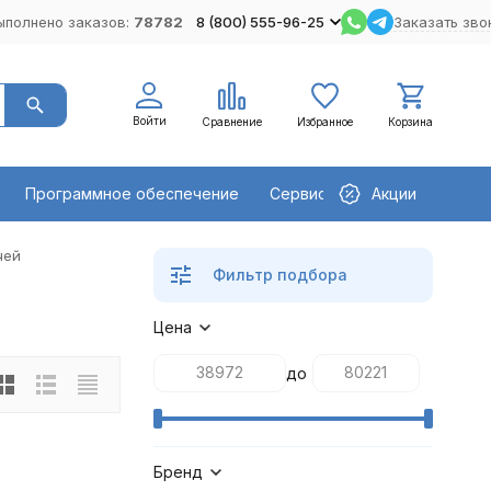
ыполнено заказов:
78782
8 (800) 555-96-25
Заказать зво
Войти
Сравнение
Избранное
Корзина
Программное обеспечение
Сервисное оборудование
Акции
чей
Фильтр подбора
Цена
до
Бренд