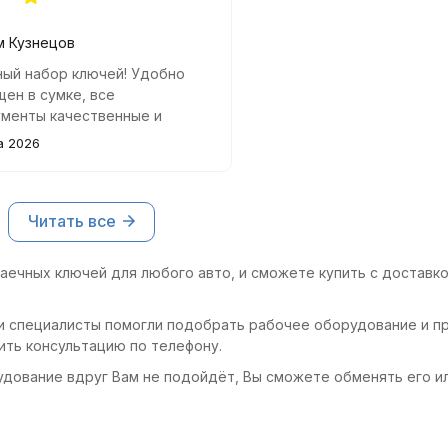
м Кузнецов
ный набор ключей! Удобно
ен в сумке, все
ументы качественные и
о держатся. Рекомендую!
а 2026
Читать все
аечных ключей для любого авто, и сможете купить с доставко
и специалисты помогли подобрать рабочее оборудование и пр
ить консультацию по телефону.
удование вдруг Вам не подойдёт, Вы сможете обменять его и