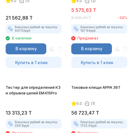
5.0
(1)
5.0
(2)
5 575,63
T
покупателей
21 562,88
T
8 420,33
T
-34%
Бонусных рублей за покупку:
Бонусных рублей за покупку:
647.53
руб.
167.44
руб.
В наличии
Предзаказ
В корзину
В корзину
Купить в 1 клик
Купить в 1 клик
Тестер для определения КЗ
Токовые клещи APPA 36T
и обрывов цепей EM415Pro
5.0
(1)
13 313,23
T
56 723,47
T
Бонусных рублей за покупку:
Бонусных рублей за покупку:
399.8
руб.
1703.41
руб.