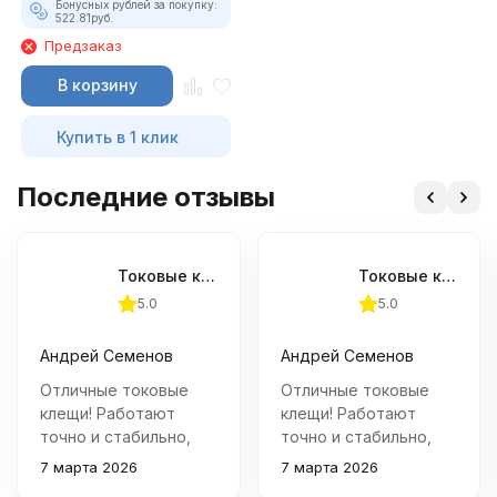
Бонусных рублей за покупку:
522.81
руб.
Предзаказ
В корзину
Купить в 1 клик
Последние отзывы
Токовые клещи APPA 39T
Токовые клещи APPA 39T
5.0
5.0
Андрей Семенов
Андрей Семенов
Отличные токовые
Отличные токовые
клещи! Работают
клещи! Работают
точно и стабильно,
точно и стабильно,
очень удобны в
очень удобны в
7 марта 2026
7 марта 2026
использовании. С
использовании. С