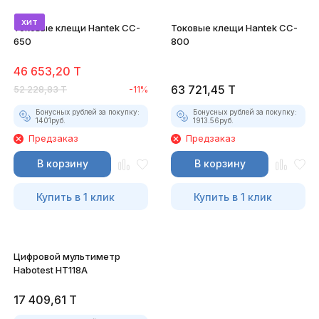
хит
Токовые клещи Hantek CC-
Токовые клещи Hantek CC-
650
800
46 653,20
T
63 721,45
T
52 228,83
T
-11%
Бонусных рублей за покупку:
Бонусных рублей за покупку:
1401
руб.
1913.56
руб.
Предзаказ
Предзаказ
В корзину
В корзину
Купить в 1 клик
Купить в 1 клик
Цифровой мультиметр
Habotest HT118A
17 409,61
T