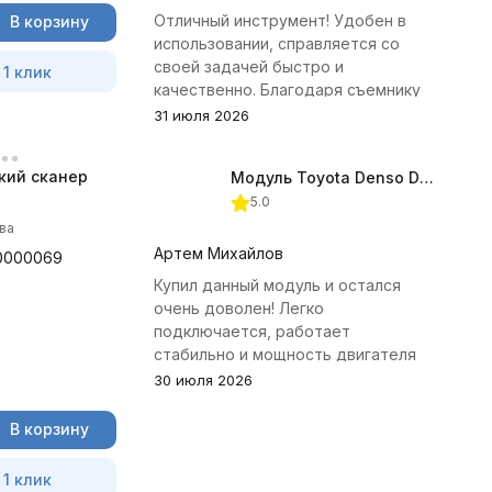
Отличный инструмент! Удобен в
В корзину
использовании, справляется со
своей задачей быстро и
 1 клик
качественно. Благодаря съемнику
удалось избежать лишних хлопот с
31 июля 2026
демонтажем головки блока
цилиндров.
кий сканер
Модуль Toyota Denso Diesel 2.8D для ChipTuningPRO
5.0
ва
Артем Михайлов
0000069
Купил данный модуль и остался
очень доволен! Легко
подключается, работает
стабильно и мощность двигателя
заметно увеличилась. Рекомендую
30 июля 2026
всем, кто занимается тюнингом
Toyota.
В корзину
 1 клик