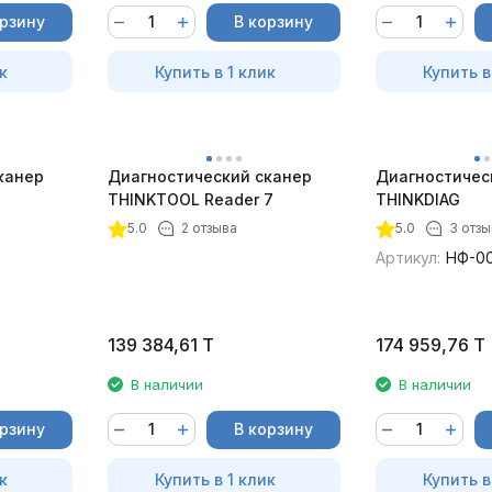
орзину
В корзину
к
Купить в 1 клик
Купить в
канер
Диагностический сканер
Диагностичес
THINKTOOL Reader 7
THINKDIAG
5.0
2 отзыва
5.0
3 отзы
Артикул:
НФ-0
139 384,61
T
174 959,76
T
В наличии
В наличии
орзину
В корзину
к
Купить в 1 клик
Купить в