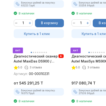
Бонусных рублей за покупку:
Бонусных рублей за по
63223.7
руб.
33258.99
руб.
В наличии
В наличии
В корзину
В к
Купить в 1 клик
Купить в 1 кли
хит
хит
Диагностический сканер
Диагностический с
Autel MaxiDas DS900 /
Autel MaxiSys MS90
DS900BT, DoIP
DoIP
5.0
3 отзыва
5.0
3 отзыва
Артикул:
00-00010231
от
545 291,25
T
917 080,74
T
Бонусных рублей за покупку:
Бонусных рублей за по
16375.11
руб.
27539.96
руб.
В наличии
В наличии