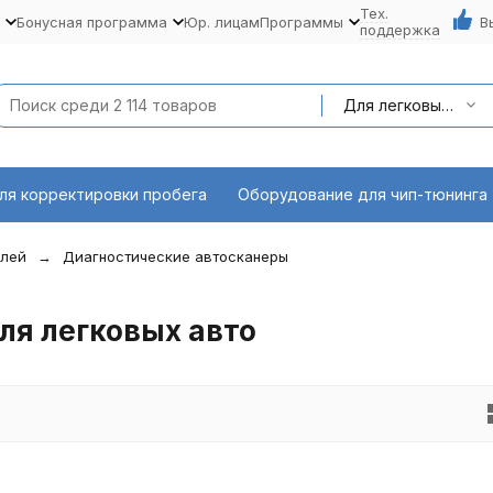
Тех.
Бонусная программа
Юр. лицам
Программы
В
поддержка
Для легковых авто
ля корректировки пробега
Оборудование для чип-тюнинга
илей
Диагностические автосканеры
ля легковых авто