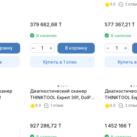
CAN FD
CAN FD
5.0
2 отзы
379 662,68
T
577 367,21
T
В наличии
В наличии
орзину
В корзину
к
Купить в 1 клик
Купить в
канер
Диагностический сканер
Диагностичес
2
THINKTOOL Expert 391, DoIP,
THINKTOOL Exp
CAN FD
CAN FD
5.0
1 отзыв
5.0
2 отзы
927 286,72
T
1 452 166
T
В наличии
В наличии