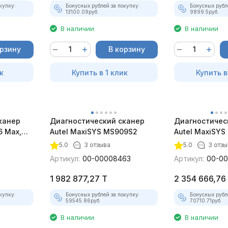
купку:
Бонусных рублей за покупку:
Бонусных рубл
13100.09
руб.
9899.5
руб.
В наличии
В наличии
орзину
В корзину
к
Купить в 1 клик
Купить в
канер
Диагностический сканер
Диагностичес
6 Max,
Autel MaxiSYS MS909S2
Autel MaxiSYS
5.0
3 отзыва
5.0
3 отзы
Артикул:
00-00008463
Артикул:
00-0
1 982 877,27
T
2 354 666,76
купку:
Бонусных рублей за покупку:
Бонусных рубл
59545.86
руб.
70710.71
руб.
В наличии
В наличии