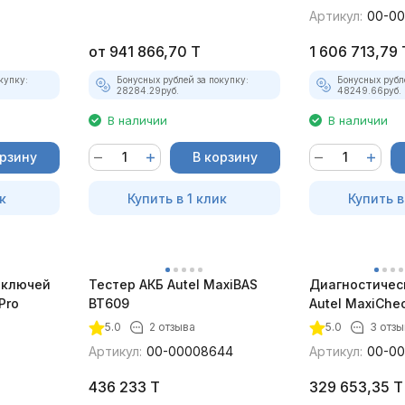
Артикул:
00-00
от
941 866,70
T
1 606 713,79
купку:
Бонусных рублей за покупку:
Бонусных рубл
28284.29
руб.
48249.66
руб.
В наличии
В наличии
орзину
В корзину
к
Купить в 1 клик
Купить в
оключей
Тестер АКБ Autel MaxiBAS
Диагностичес
Pro
BT609
Autel MaxiChe
5.0
2 отзыва
5.0
3 отзы
Артикул:
00-00008644
Артикул:
00-00
436 233
T
329 653,35
T