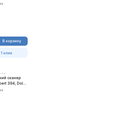
ва
В корзину
 1 клик
кий сканер
ert 394, DoIP,
ва