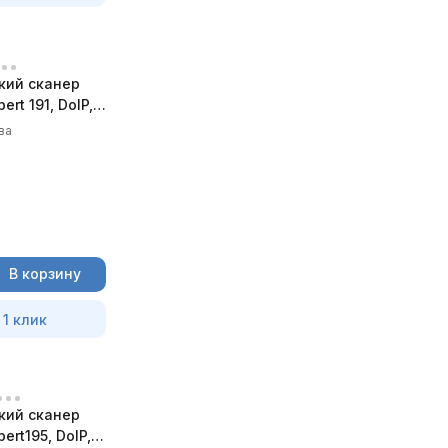
кий сканер
rt 191, DoIP,
ва
В корзину
 1 клик
кий сканер
rt195, DoIP,