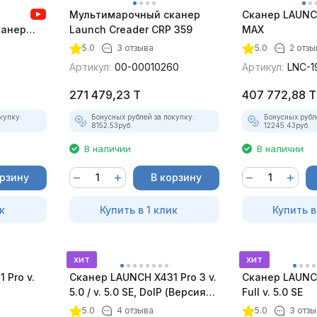
Мультимарочный сканер
Сканер LAUNC
канер
Launch Creader CRP 359
MAX
5.0
3 отзыва
5.0
2 отзы
Артикул:
00-00010260
Артикул:
LNC-1
271 479,23
T
407 772,88
T
купку:
Бонусных рублей за покупку:
Бонусных рубл
8152.53
руб.
12245.43
руб.
В наличии
В наличии
орзину
В корзину
к
Купить в 1 клик
Купить в
хит
хит
 Pro v.
Сканер LAUNCH X431 Pro 3 v.
Сканер LAUNCH
5.0 / v. 5.0 SE, DoIP (Версия
Full v. 5.0 SE
2022)
5.0
4 отзыва
5.0
3 отзы