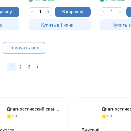
орзину
В корзину
к
Купить в 1 клик
Купить в
Показать все
1
2
3
Диагностический сканер THINKTOOL Expert 394, DoIP, CAN FD
5.0
5.0
Соколов
Дмитрий