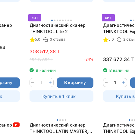
хит
хит
канер
Диагностический сканер
Диагностичес
THINKTOOL Lite 2
THINKTOOL Expe
CAN FD
5.0
3 отзыва
5.0
2 отзы
64
308 512,38
T
337 672,34
T
404 157,04
T
-24%
В наличии
В наличии
орзину
В корзину
к
Купить в 1 клик
Купить в
канер
Диагностический сканер
Диагностичес
THINKTOOL LATIN MASTER,
THINKTOOL Expe