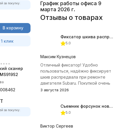
График работы офиса 9
ей за покупку:
марта 2026 г.
Отзывы о товарах
В корзину
Фиксатор шкива распредвала (Subaru) JTC-4409
 1 клик
5.0
Максим Кузнецов
Отличный фиксатор! Удобно
кий сканер
пользоваться, надёжно фиксирует
 MS919S2
шкив распредвала при ремонте
ва
двигателя Subaru. Покупкой очень
доволен.
0008462
3 августа 2026
T
Съемник форсунок новых дизельных двигателей Jonnesway
ей за покупку:
5.0
Виктор Сергеев