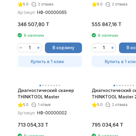
5.0
2 отзыва
5.0
2 отзыва
Артикул:
НФ-00000065
346 507,80
T
555 847,16
T
В наличии
В наличии
В корзину
В к
Купить в 1 клик
Купить в 1 кли
Диагностический сканер
Диагностический с
THINKTOOL Master
THINKTOOL Master 
5.0
1 отзыв
5.0
2 отзыва
Артикул:
НФ-00000002
713 054,33
T
795 034,64
T
В наличии
В наличии