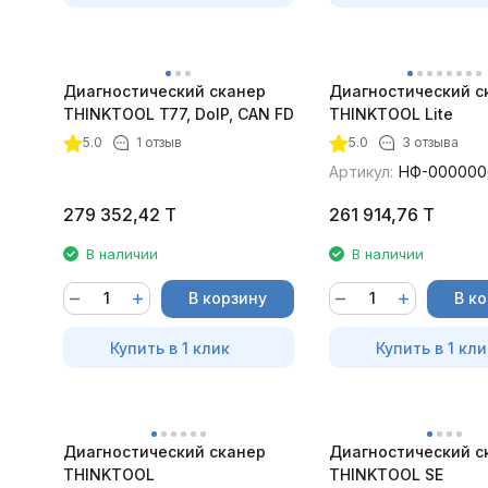
Диагностический сканер
Диагностический с
THINKTOOL T77, DoIP, CAN FD
THINKTOOL Lite
5.0
1 отзыв
5.0
3 отзыва
Артикул:
НФ-000000
279 352,42
T
261 914,76
T
В наличии
В наличии
В корзину
В к
Купить в 1 клик
Купить в 1 кли
Диагностический сканер
Диагностический с
THINKTOOL
THINKTOOL SE