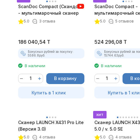
ScanDoc Compact (Скандок)
ScanDoc Compact -
- мультимарочный сканер
мультимарочный с
покупателей
(Полный)
5.0
3 отзыва
5.0
5 отзывов
186 040,54
T
524 296,08
T
Бонусных рублей за покупку:
Бонусных рублей за по
5586.8
руб.
15744.63
руб.
В наличии
В наличии
В корзину
В к
Купить в 1 клик
Купить в 1 кли
хит
Сканер LAUNCH X431 Pro Lite
Сканер LAUNCH X431
(Версия 3.0)
5.0 / v. 5.0 SE
5.0
4 отзыва
5.0
4 отзыва