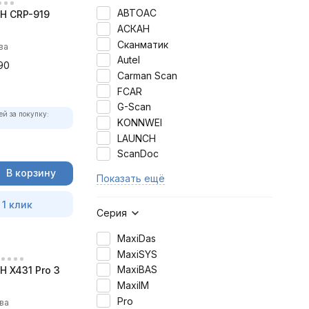
АВТОАС
H CRP-919
АСКАН
Сканматик
ва
Autel
90
Carman Scan
FCAR
G-Scan
ей за покупку:
KONNWEI
LAUNCH
ScanDoc
В корзину
Показать ещё
 1 клик
Серия
MaxiDas
MaxiSYS
MaxiBAS
 X431 Pro 3
MaxiIM
Pro
ва