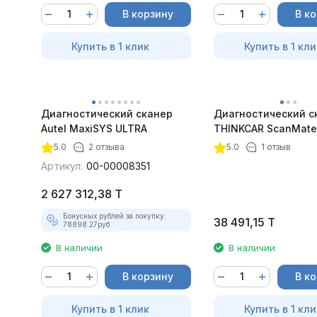
В корзину
В к
Купить в 1 клик
Купить в 1 кли
Диагностический сканер
Диагностический с
Autel MaxiSYS ULTRA
THINKCAR ScanMate
5.0
2 отзыва
5.0
1 отзыв
Артикул:
00-00008351
2 627 312,38
T
Бонусных рублей за покупку:
38 491,15
T
78898.27
руб.
В наличии
В наличии
В корзину
В к
Купить в 1 клик
Купить в 1 кли