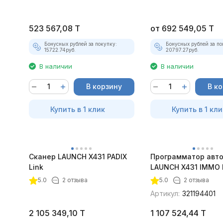
523 567,08
T
от
692 549,05
T
Бонусных рублей за покупку:
Бонусных рублей за по
15722.74
руб.
20797.27
руб.
В наличии
В наличии
В корзину
В к
Купить в 1 клик
Купить в 1 кли
Сканер LAUNCH X431 PADIX
Программатор авт
Link
LAUNCH X431 IMMO 
5.0
2 отзыва
5.0
2 отзыва
Артикул:
321194401
2 105 349,10
T
1 107 524,44
T