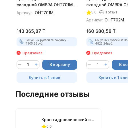
складной OMBRA OHT701M, 1
складной OMBRA O
т.
2 т.
5.0
1 отзыв
Артикул:
OHT701M
покупателей
Артикул:
OHT702M
143 365,87
T
160 680,58
T
Бонусных рублей за покупку:
Бонусных рублей за по
4305.28
руб.
4825.24
руб.
Предзаказ
Предзаказ
В корзину
В к
Купить в 1 клик
Купить в 1 кли
Последние отзывы
Кран гидравлический складной OMBRA OHT702M, 2 т.
5.0