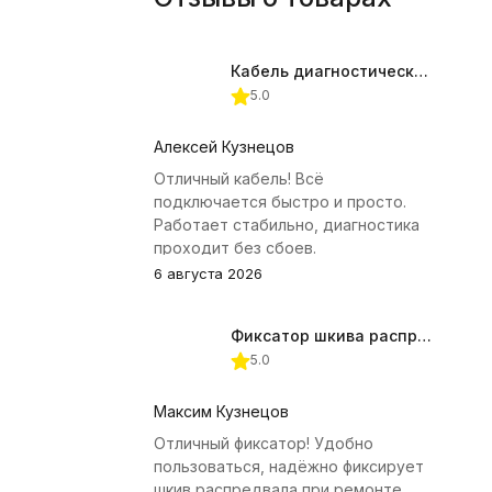
Кабель диагностический ГАЗ 24 для АВТОАС
5.0
Алексей Кузнецов
Отличный кабель! Всё
подключается быстро и просто.
Работает стабильно, диагностика
проходит без сбоев.
6 августа 2026
Фиксатор шкива распредвала (Subaru) JTC-4409
5.0
Максим Кузнецов
Отличный фиксатор! Удобно
пользоваться, надёжно фиксирует
шкив распредвала при ремонте