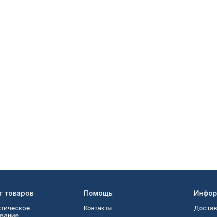
г товаров
Помощь
Инфор
тическое
Контакты
Достав
вание