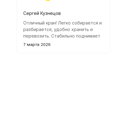
Сергей Кузнецов
Отличный кран! Легко собирается и
разбирается, удобно хранить и
перевозить. Стабильно поднимает
грузы до двух тонн, справляется со
7 марта 2026
своей задачей отлично.