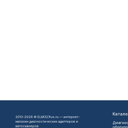
Катало
2013-2026 © ELM327rus.ru — интернет-
магазин диагностических адаптеров и
Диагнос
автосканеров
оборудо