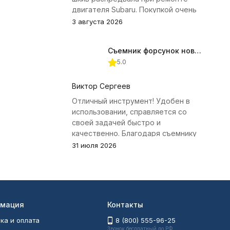
двигателя Subaru. Покупкой очень
доволен.
3 августа 2026
Съемник форсунок новых дизельных двигателей Jonnesway
5.0
Виктор Сергеев
Отличный инструмент! Удобен в
использовании, справляется со
своей задачей быстро и
качественно. Благодаря съемнику
удалось избежать лишних хлопот с
31 июля 2026
демонтажем головки блока
цилиндров.
мация
Контакты
ка и оплата
8 (800) 555-96-25
Звонок бесплатный по РФ