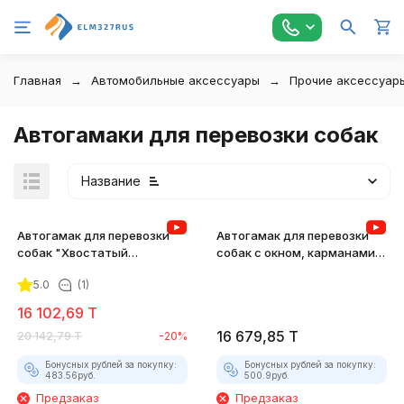
Главная
Автомобильные аксессуары
Прочие аксессуар
Автогамаки для перевозки собак
Название
Автогамак для перевозки
Автогамак для перевозки
собак "Хвостатый
собак с окном, карманами и
пассажир" с боковой
ремнем безопасности
5.0
(1)
защитой дверей и ремнем
безопасности
16 102,69
T
покупателей
16 679,85
T
20 142,79
T
-20%
Бонусных рублей за покупку:
Бонусных рублей за покупку:
483.56
руб.
500.9
руб.
Предзаказ
Предзаказ