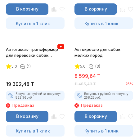
В корзину
В корзину
Купить в 1 клик
Купить в 1 клик
Автогамак-трансформер
Автокресло для собак
для перевозки собак
мелких пород
"Хвостатый пассажир
5.0
(1)
5.0
(3)
Премиум" с защитой
дверей, окном, карманами и
8 599,64
T
ремнем безопасности
19 392,48
T
11 485,43
T
-25%
Бонусных рублей за покупку:
Бонусных рублей за покупку:
582.36
руб.
258.25
руб.
Предзаказ
Предзаказ
В корзину
В корзину
Купить в 1 клик
Купить в 1 клик