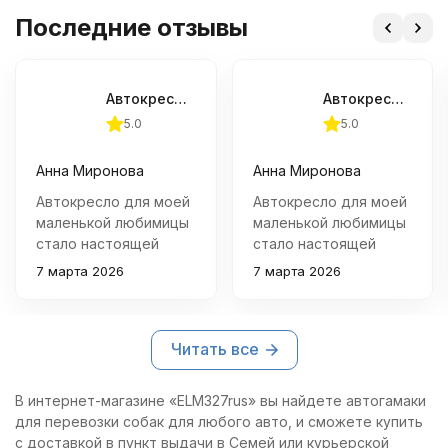
Последние отзывы
Автокресло для собак мелких пород
Автокресло для собак мелких пород
5.0
5.0
Анна Миронова
Анна Миронова
Автокресло для моей
Автокресло для моей
маленькой любимицы
маленькой любимицы
стало настоящей
стало настоящей
находкой! Оно
находкой! Оно
7 марта 2026
7 марта 2026
удобное, легко
удобное, легко
крепится и идеально
крепится и идеально
защищает салон от
защищает салон от
Читать все
шерсти и загрязнений.
шерсти и загрязнений.
Собачка чувствует
Собачка чувствует
себя комфортно и
себя комфортно и
В интернет-магазине «ELM327rus» вы найдете автогамаки
безопасно во время
безопасно во время
для перевозки собак для любого авто, и сможете купить
поездок.
поездок.
с доставкой в пункт выдачи в Семей или курьерской