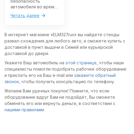
безопасность
автомобиля во время
езды. Проводить
Читать далее
процедуру развал
схождения
необходимо после
В интернет-магазине «ELM327rus» вы найдете стенды
достижения
развал-схождения для любого авто, и сможете купить с
определенного
значения пробега и в
доставкой в пункт выдачи в Семей или курьерской
случае нарушения
доставкой до двери.
расположения колес,
Укажите Ваш автомобиль на
этой странице
, чтобы наши
вызванного наездом
специалисты помогли подобрать рабочее оборудование
на яму, попаданием в
ДТП.
и прислать его на Ваш e-mail или
закажите обратный
звонок
, чтобы получить консультацию по телефону.
Желаем Вам удачных покупок! Помните, что если
оборудование вдруг Вам не подойдёт, Вы сможете
обменять его или вернуть деньги, в соответствии с
нашими правилами
.