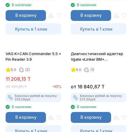
В наличии
В наличии
В корзину
В корзину
Купить в 1 клик
Купить в 1 клик
VAG K+CAN Commander 5.5 +
Диагностический адаптер
Pin Reader 3.9
Vgate vLinker BM+
(BLE+Bluetooth 4.0/Bluetooth
5.0
(2)
5.0
(1)
3.0)
11 208,15
T
от
16 840,67
T
20 481,89
T
-45%
Бонусных рублей за покупку:
Бонусных рублей за покупку:
336.58
руб.
570.65
руб.
В наличии
В наличии
В корзину
В корзину
Купить в 1 клик
Купить в 1 клик