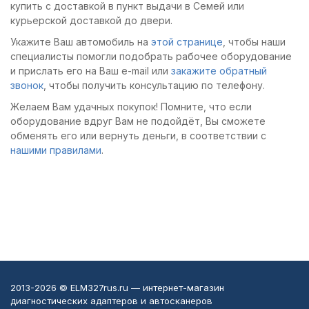
купить с доставкой в пункт выдачи в Семей или
поддержке русского
двигателя и
курьерской доставкой до двери.
интерфейса.
периодической
Укажите Ваш автомобиль на
этой странице
, чтобы наши
диагностики. Могу
специалисты помогли подобрать рабочее оборудование
рекомендовать к
и прислать его на Ваш e-mail или
закажите обратный
приобретению
звонок
, чтобы получить консультацию по телефону.
Желаем Вам удачных покупок! Помните, что если
оборудование вдруг Вам не подойдёт, Вы сможете
обменять его или вернуть деньги, в соответствии с
нашими правилами
.
2013-2026 © ELM327rus.ru — интернет-магазин
диагностических адаптеров и автосканеров