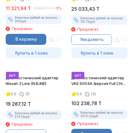
11 321,94
T
11 947,77
T
-5%
25 033,43
T
Бонусных рублей за покупку:
Бонусных рублей за покупку:
340
руб.
751.75
руб.
Предзаказ
Предзаказ
В корзину
Уведомить
Купить в 1 клик
Купить в 1 клик
хит
хит
Диагностический адаптер
Диагностический адаптер
Nissan 3 Line (N3LINE)
VAS 5054A (версия Full Chip
+ OKI Chip), ODIS Service 9.1 +
5.0
(1)
5.0
(3)
ODIS Engineering 14.1
102 238,78
T
19 287,12
T
Бонусных рублей за покупку:
Бонусных рублей за покупку:
3070.23
руб.
579.19
руб.
Предзаказ
Предзаказ