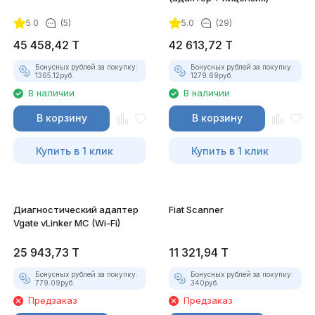
5.0
(5)
5.0
(29)
45 458,42
T
42 613,72
T
Бонусных рублей за покупку:
Бонусных рублей за покупку:
1365.12
руб.
1279.69
руб.
В наличии
В наличии
В корзину
В корзину
Купить в 1 клик
Купить в 1 клик
Диагностический адаптер
Fiat Scanner
Vgate vLinker MC (Wi-Fi)
25 943,73
T
11 321,94
T
Бонусных рублей за покупку:
Бонусных рублей за покупку:
779.09
руб.
340
руб.
Предзаказ
Предзаказ