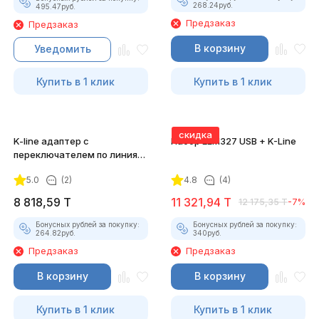
268.24
руб.
495.47
руб.
Предзаказ
Предзаказ
В корзину
Уведомить
Купить в 1 клик
Купить в 1 клик
скидка
K-line адаптер с
Набор ELM327 USB + K-Line
переключателем по линиям
(FTDI)
5.0
(2)
4.8
(4)
8 818,59
T
11 321,94
T
12 175,35
T
-7%
Бонусных рублей за покупку:
Бонусных рублей за покупку:
264.82
руб.
340
руб.
Предзаказ
Предзаказ
В корзину
В корзину
Купить в 1 клик
Купить в 1 клик