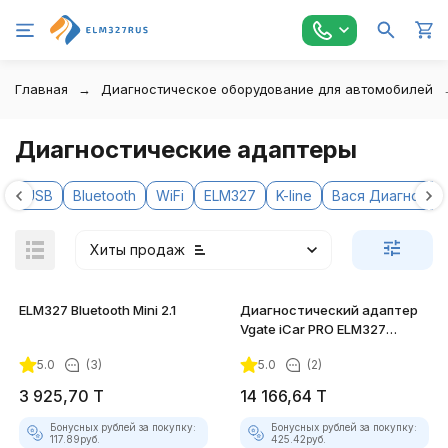
Главная
Диагностическое оборудование для автомобилей
Диагностические адаптеры
USB
Bluetooth
WiFi
ELM327
K-line
Вася Диагност
Хиты продаж
ELM327 Bluetooth Mini 2.1
Диагностический адаптер
Vgate iCar PRO ELM327
Bluetooth 4.0
5.0
(3)
5.0
(2)
3 925,70
T
14 166,64
T
покупателей
Бонусных рублей за покупку:
Бонусных рублей за покупку:
117.89
руб.
425.42
руб.