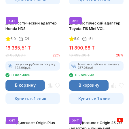
хит
хит
Диагностический адаптер
Диагностический адаптер
Honda HDS
Toyota TIS Mini VCI
(Techstream)
5.0
(2)
5.0
(5)
16 385,51
T
11 890,88
T
21 050,83
T
-22%
16 499,30
T
-28%
Бонусных рублей за покупку:
Бонусных рублей за покупку:
492.06
руб.
357.08
руб.
В наличии
В наличии
В корзину
В корзину
Купить в 1 клик
Купить в 1 клик
хит
хит
ВАСЯ Диагност Origin Plus
ВАСЯ Диагност Origin 25.7.0
(адаптер + лицензия)