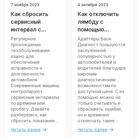
7 ноября 2023
4 октября 2023
Как сбросить
Как отключить
сервисный
лямбду с
интервал с
помощью
помощью
адаптера Вася
Регулярное
Адаптеры Вася
сканера Вася
Диагност
прохождение
Диагност пользуются
техобслуживания
заслуженной
Диагност
важно для
популярностью у
обеспечения
автолюбителей и
исправности и
водителей благодаря
долговечности
широким
автомобиля.
диагностическим
Современные машины
возможностям по
контролируют
доступной цене. С их
сервисные интервалы
помощью можно не
по времени или
только считывать и
пробегу. Давайте
сбрасывать ошибки,
разберемся, как
но и временно
сбросить показания
отключать такие
сервисного интервала
системы, как лямбда-
Читать далее
Читать далее
после проведения ТО
зонд, кондиционер,