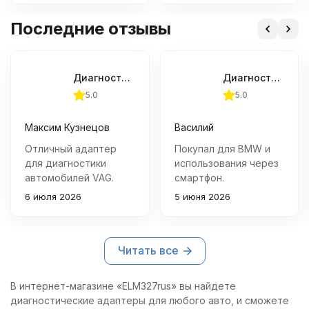
с помощью
ABS, катушки
универсального
зажигания. Давайте
Последние отзывы
автосканера Вася
разберемся, каким
Диагност .
образом можно
отключить лямбду с
помощью адаптера
Диагностический адаптер VAS 5054A (версия Full Chip + OKI Chip), ODIS Service 9.1 + ODIS Engineering 14.1
Диагностический адаптер Vgate vLinker BM+ (BLE+Bluetooth 4.0/Bluetooth 3.0)
Вася Диагност.
5.0
5.0
Максим Кузнецов
Василий
Отличный адаптер
Покупал для BMW и
для диагностики
использования через
автомобилей VAG.
смартфон.
Работает стабильно,
Подключается
6 июля 2026
5 июня 2026
поддерживает
быстро, связь не
широкий функционал -
теряет, работает
от чтения ошибок до
намного стабильнее
Читать все
адаптации и
дешёвых ELM-
программирования
адаптеров с
ЭБУ. Удобен в
маркетплейсов.
В интернет-магазине «ELM327rus» вы найдете
использовании
Использую для
диагностические адаптеры для любого авто, и сможете
благодаря
контроля параметров