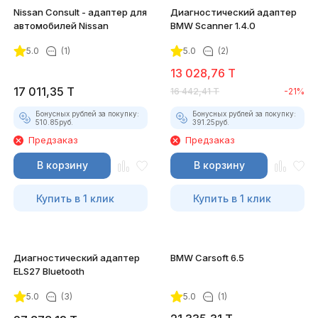
Nissan Consult - адаптер для
Диагностический адаптер
автомобилей Nissan
BMW Scanner 1.4.0
5.0
(1)
5.0
(2)
13 028,76
T
17 011,35
T
16 442,41
T
-21%
Бонусных рублей за покупку:
Бонусных рублей за покупку:
510.85
руб.
391.25
руб.
Предзаказ
Предзаказ
В корзину
В корзину
Купить в 1 клик
Купить в 1 клик
Диагностический адаптер
BMW Carsoft 6.5
ELS27 Bluetooth
5.0
(3)
5.0
(1)