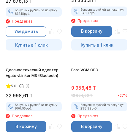
21 335,31
T
27 878,13
T
Бонусных рублей за покупку:
Бонусных рублей за покупку:
640.7
руб.
837.18
руб.
Предзаказ
Предзаказ
В корзину
Уведомить
Купить в 1 клик
Купить в 1 клик
Диагностический адаптер
Ford VCM OBD
Vgate vLinker MS (Bluetooth)
5.0
(1)
9 956,48
T
32 998,61
T
13 654,60
T
-27%
Бонусных рублей за покупку:
Бонусных рублей за покупку:
990.95
руб.
298.99
руб.
Предзаказ
Предзаказ
В корзину
В корзину