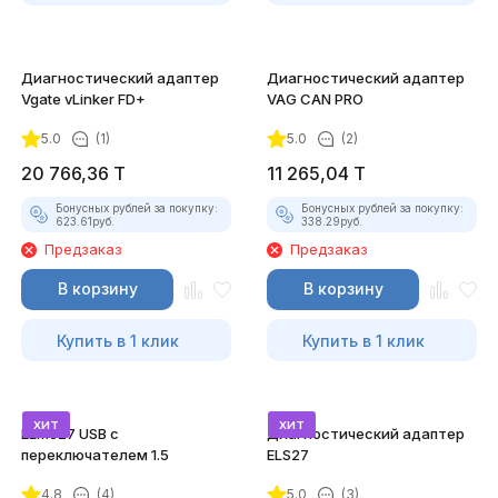
Диагностический адаптер
Диагностический адаптер
Vgate vLinker FD+
VAG CAN PRO
5.0
(1)
5.0
(2)
20 766,36
T
11 265,04
T
Бонусных рублей за покупку:
Бонусных рублей за покупку:
623.61
руб.
338.29
руб.
Предзаказ
Предзаказ
В корзину
В корзину
Купить в 1 клик
Купить в 1 клик
хит
хит
ELM327 USB с
Диагностический адаптер
переключателем 1.5
ELS27
4.8
(4)
5.0
(3)