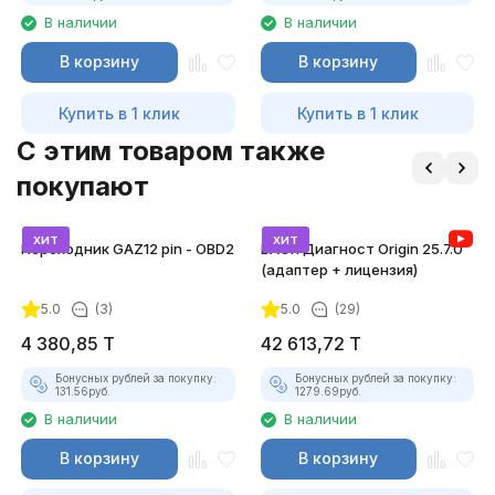
В наличии
В наличии
В корзину
В корзину
Купить в 1 клик
Купить в 1 клик
C этим товаром также
покупают
хит
хит
Переходник GAZ12 pin - OBD2
ВАСЯ Диагност Origin 25.7.0
(адаптер + лицензия)
5.0
(3)
5.0
(29)
4 380,85
T
42 613,72
T
Бонусных рублей за покупку:
Бонусных рублей за покупку:
131.56
руб.
1279.69
руб.
В наличии
В наличии
В корзину
В корзину