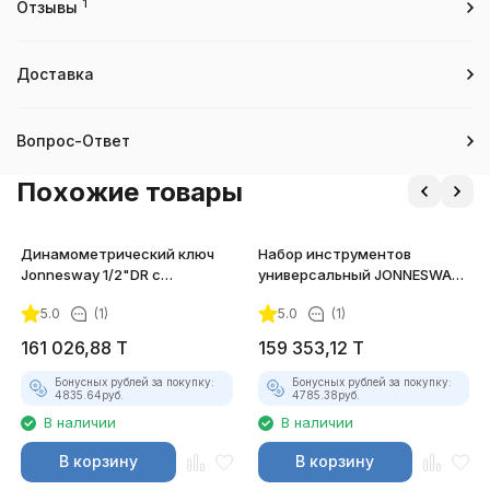
1
Отзывы
Доставка
Вопрос-Ответ
Похожие товары
Динамометрический ключ
Набор инструментов
Jonnesway 1/2"DR с
универсальный JONNESWAY
насадками 13-30 мм, 40-200
S04H624101SA, 101 предмет
5.0
(1)
5.0
(1)
Нм
161 026,88
T
159 353,12
T
Бонусных рублей за покупку:
Бонусных рублей за покупку:
4835.64
руб.
4785.38
руб.
В наличии
В наличии
В корзину
В корзину