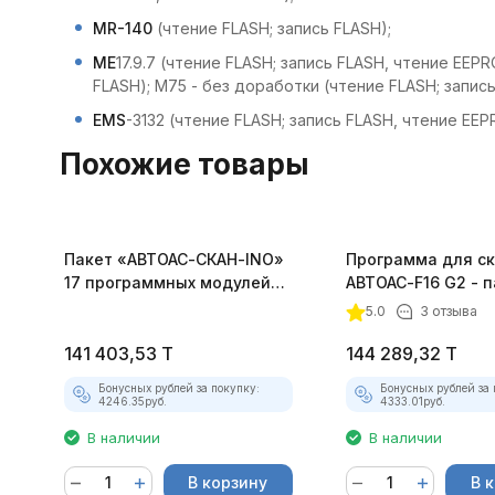
MR-140
(чтение FLASH; запись FLASH);
ME
17.9.7 (чтение FLASH; запись FLASH, чтение EEP
FLASH); M75 - без доработки (чтение FLASH; запис
EMS
-3132 (чтение FLASH; запись FLASH, чтение EE
Похожие товары
Пакет «АВТОАС-СКАН-INO»
Программа для с
17 программных модулей
АВТОАС-F16 G2 - 
для диагностики иномарок
программ "TRUCK
5.0
3 отзыва
141 403,53
T
144 289,32
T
Бонусных рублей за покупку:
Бонусных рублей за 
4246.35
руб.
4333.01
руб.
В наличии
В наличии
В корзину
В 