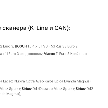
канера (K-Line и CAN):
2 Euro 3;
BOSCH
1.5.4 Я 5.1 VS - 5.1 Rus 83 Euro 2;
ас
11 Euro 3 эл. дроссель;
Микас
11 Euro 3 Крайслер;
Lacetti Nubira Optra Aveo Kalos Epica Evanda Magnus);
Matiz Spark);
Sirius
-D4 (Daewoo Matiz Spark);
Sirius
-D42
anda Magnus);