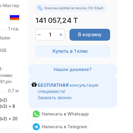
р-Мастер
Бонусных рублей за покупку:
733.93
руб.
141 057,24 T
1 год.
В корзину
aster
USB
Купить в 1 клик
M-
онами;
1 pin.
БЕСПЛАТНАЯ
консультация
0.7 кг
специалиста!
Заказать звонок
(v2)
(v2) + 8
Написать в Whatsapp
(v2) + 20
Написать в Telegram