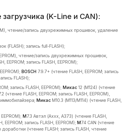
агрузчика (K-Line и CAN):
ROM), чтение/запись двухрежимных прошивок, удаление
к (FLASH); запись full-FLASH);
 EEPROM), чтение/запись двухрежимных прошивок,
SH, EEPROM; запись FLASH, EEPROM);
, EEPROM);
BOSCH
7.9.7+ (чтение FLASH, EEPROM; запись
запись FLASH);
EPROM; запись FLASH, EEPROM);
Микас
12 (М124) (чтение
/7.2 (чтение FLASH, EEPROM; запись FLASH, EEPROM),
 иммобилайзера;
Микас
М10.3 (М113/M114) (чтение FLASH,
, EEPROM);
M
7.3 Автэл (Axxx, A373) (чтение FLASH,
H, EEPROM; запись FLASH, EEPROM);
M
74 CAN (чтение
ез доработки (чтение FLASH; запись FLASH, чтение