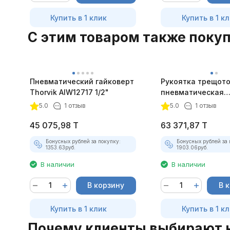
Купить в 1 клик
Купить в 1 к
C этим товаром также поку
Пневматический гайковерт
Рукоятка трещoт
Thorvik AIW12717 1/2"
пневматическая
укороченная Jon
5.0
1 отзыв
5.0
1 отзыв
JAR-1012 1/4"DR
45 075,98
T
63 371,87
T
Бонусных рублей за покупку:
Бонусных рублей за 
1353.63
руб.
1903.06
руб.
В наличии
В наличии
В корзину
В 
Купить в 1 клик
Купить в 1 к
Почему клиенты выбирают 