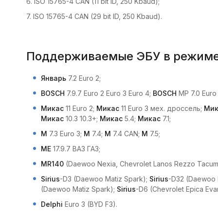
6. ISO 15765-4 CAN (11 bit ID, 250 Kbaud);
7. ISO 15765-4 CAN (29 bit ID, 250 Kbaud).
Поддерживаемые ЭБУ в режиме с
Январь
7.2 Euro 2;
BOSCH
7.9.7 Euro 2 Euro 3 Euro 4;
BOSCH
MP 7.0 Euro 
Микас
11 Euro 2;
Микас
11 Euro 3 мех. дроссель;
Мик
Микас
10.3 10.3+;
Микас
5.4;
Микас
7.1;
М
7.3 Euro 3;
М
7.4;
М
7.4 CAN;
М
7.5;
ME
17.9.7 ВАЗ ГАЗ;
MR140
(Daewoo Nexia, Chevrolet Lanos Rezzo Tacuma 
Sirius
-D3 (Daewoo Matiz Spark);
Sirius
-D32 (Daewoo 
(Daewoo Matiz Spark);
Sirius
-D6 (Chevrolet Epica Ev
Delphi
Euro 3 (BYD F3).