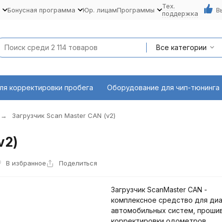
Тех.
Бонусная программа
Юр. лицам
Программы
В
поддержка
Все категории
ля корректировки пробега
Оборудование для чип-тюнинга
Загрузчик Scan Master CAN (v2)
v2)
В избранное
Поделиться
Загрузчик ScanMaster CAN -
комплексное средство для диа
автомобильных систем, прошив
корректировки одометров.