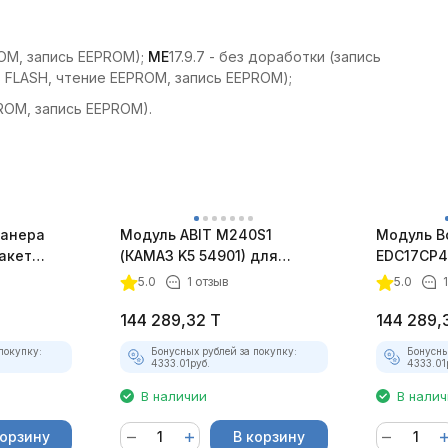
ROM, запись EEPROM);
ME
17.9.7 - без доработки (запись
ь FLASH, чтение EEPROM, запись EEPROM);
PROM, запись EEPROM).
канера
Модуль ABIT M240S1
Модуль B
пакет
(КАМАЗ K5 54901) для
EDC17CP4
"
ChipTuningPRO
ChipTuni
5.0
1 отзыв
5.0
144 289,32
T
144 289,
покупку:
Бонусных рублей за покупку:
Бонусны
4333.01
руб.
4333.01
В наличии
В нали
корзину
В корзину