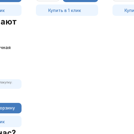
лик
Купить в 1 клик
Купи
пают
очная
nesway
покупку:
корзину
лик
нас?