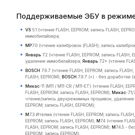
Поддерживаемые ЭБУ в режиме з
VS
5.1 (чтение FLASH, EEPROM; запись FLASH, EEP
иммобилайзера;
MP
7.0 (чтение калибровок (FLASH); запись калиброво
Январь
7.2 (чтение FLASH, EEPROM; запись FLASH,
удаление иммобилайзера;
Январь
7.2+ (чтение FLA
BOSCH
7.9.7 (чтение FLASH, EEPROM; запись FLASH
FLASH, EEPROM);
BOSCH
7.9.7 (+) - без доработки (
Микас
-11 (M11 / M11-CR / M11-ET) (чтение FLASH, E
FLASH, EEPROM; запись FLASH, EEPROM);
Mикас
-7.1
чтение/запись двухрежимных прошивок, удаление
EEPROM; запись FLASH, EEPROM);
M
7.3 Ителма (чтение FLASH, EEPROM; запись FLASH
EEPROM; запись FLASH, EEPROM);
M
74 (чтение FLAS
FLASH, EEPROM; запись FLASH, EEPROM);
M
74.5 - б
EEPROM, запись EEPROM);