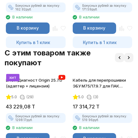
Бонусных рублей за покупку:
Бонусных рублей за покупку:
162.92
руб.
171.59
руб.
В наличии
В наличии
В корзину
В корзину
Купить в 1 клик
Купить в 1 клик
C этим товаром также
покупают
хит
ВАСЯ Диагност Origin 25.7.0
Кабель для перепрошивки
(адаптер + лицензия)
ЭБУ М75/17.9.7 для ПАК
"Загрузчик v.3"
5.0
(29)
5.0
(3)
43 229,08
T
17 314,72
T
Бонусных рублей за покупку:
Бонусных рублей за покупку:
1298.17
руб.
519.96
руб.
В наличии
В наличии