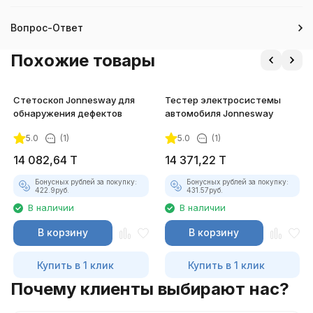
Вопрос-Ответ
Похожие товары
Стетоскоп Jonnesway для
Тестер электросистемы
обнаружения дефектов
автомобиля Jonnesway
5.0
(1)
5.0
(1)
14 082,64
T
14 371,22
T
Бонусных рублей за покупку:
Бонусных рублей за покупку:
422.9
руб.
431.57
руб.
В наличии
В наличии
В корзину
В корзину
Купить в 1 клик
Купить в 1 клик
Почему клиенты выбирают нас?