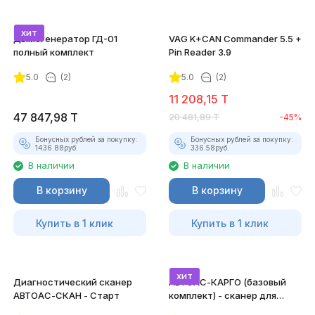
хит
Дымогенератор ГД-01
VAG K+CAN Commander 5.5 +
полный комплект
Pin Reader 3.9
5.0
(2)
5.0
(2)
11 208,15
T
47 847,98
T
20 481,89
T
-45%
Бонусных рублей за покупку:
Бонусных рублей за покупку:
1436.88
руб.
336.58
руб.
В наличии
В наличии
В корзину
В корзину
Купить в 1 клик
Купить в 1 клик
хит
Диагностический сканер
АВТОАС-КАРГО (базовый
АВТОАС-СКАН - Старт
комплект) - сканер для
грузовых а/м, автобусов и