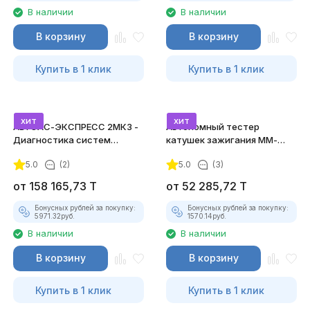
В наличии
В наличии
В корзину
В корзину
Купить в 1 клик
Купить в 1 клик
хит
хит
АВТОАС-ЭКСПРЕСС 2МК3 -
Автономный тестер
Диагностика систем
катушек зажигания ММ-
зажигания
ТК-01 (v2) (полный
5.0
(2)
5.0
(3)
комплект)
от
158 165,73
T
от
52 285,72
T
Бонусных рублей за покупку:
Бонусных рублей за покупку:
5971.32
руб.
1570.14
руб.
В наличии
В наличии
В корзину
В корзину
Купить в 1 клик
Купить в 1 клик