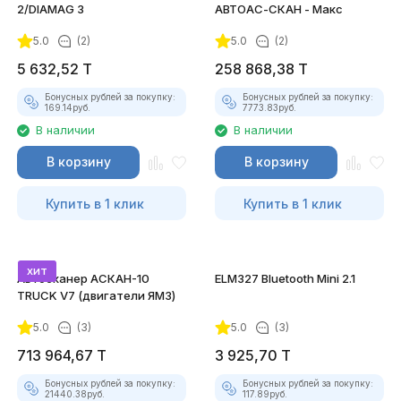
2/DIAMAG 3
АВТОАС-СКАН - Макс
5.0
(2)
5.0
(2)
5 632,52
T
258 868,38
T
Бонусных рублей за покупку:
Бонусных рублей за покупку:
169.14
руб.
7773.83
руб.
В наличии
В наличии
В корзину
В корзину
Купить в 1 клик
Купить в 1 клик
хит
Автосканер АСКАН-10
ELM327 Bluetooth Mini 2.1
TRUCK V7 (двигатели ЯМЗ)
5.0
(3)
5.0
(3)
713 964,67
T
3 925,70
T
Бонусных рублей за покупку:
Бонусных рублей за покупку:
21440.38
руб.
117.89
руб.