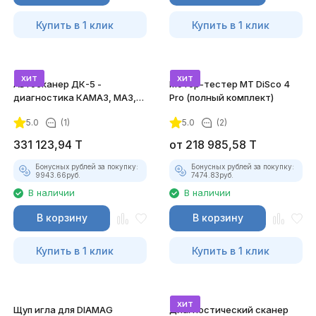
Купить в 1 клик
Купить в 1 клик
хит
хит
Автосканер ДК-5 -
Мотор-тестер MT DiSco 4
диагностика КАМАЗ, МАЗ,
Pro (полный комплект)
ЛИАЗ, КРАЗ
5.0
(1)
5.0
(2)
331 123,94
T
от
218 985,58
T
Бонусных рублей за покупку:
Бонусных рублей за покупку:
9943.66
руб.
7474.83
руб.
В наличии
В наличии
В корзину
В корзину
Купить в 1 клик
Купить в 1 клик
хит
Щуп игла для DIAMAG
Диагностический сканер