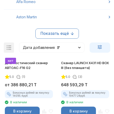
Alfa Romeo
Aston Martin
Показать ещё
Дата добавления
хит
Диагностический сканер
Сканер LAUNCH X431 HD BOX
АВТОАС-F16 G2
III (без планшета)
5.0
(1)
5.0
(3)
покупателей
от
386 880,21
T
648 593,29
T
Бонусных рублей за покупку:
Бонусных рублей за покупку:
14095.4
руб.
19477.28
руб.
В наличии
В наличии
В корзину
В корзину