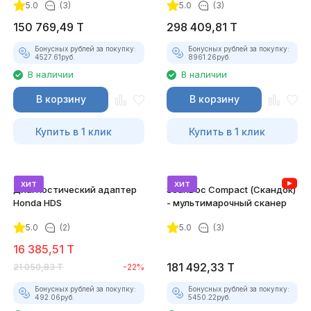
5.0
(3)
5.0
(3)
спецтехники
150 769,49
T
298 409,81
T
Бонусных рублей за покупку:
Бонусных рублей за покупку:
4527.61
руб.
8961.26
руб.
В наличии
В наличии
В корзину
В корзину
Купить в 1 клик
Купить в 1 клик
хит
хит
Диагностический адаптер
ScanDoc Compact (Скандок)
Honda HDS
- мультимарочный сканер
5.0
(2)
5.0
(3)
16 385,51
T
181 492,33
T
21 050,83
T
-22%
Бонусных рублей за покупку:
Бонусных рублей за покупку:
492.06
руб.
5450.22
руб.