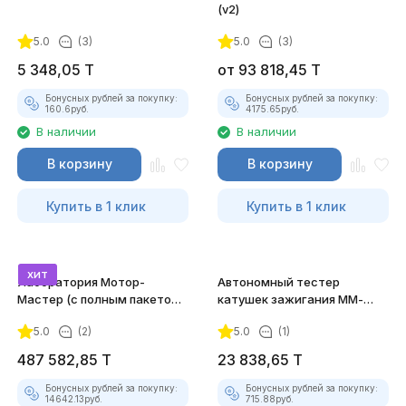
(v2)
5.0
(3)
5.0
(3)
5 348,05
T
от
93 818,45
T
Бонусных рублей за покупку:
Бонусных рублей за покупку:
160.6
руб.
4175.65
руб.
В наличии
В наличии
В корзину
В корзину
Купить в 1 клик
Купить в 1 клик
хит
Лаборатория Мотор-
Автономный тестер
Мастер (с полным пакетом
катушек зажигания ММ-
лицензий)
ТК-01(v2)
5.0
(2)
5.0
(1)
487 582,85
T
23 838,65
T
Бонусных рублей за покупку:
Бонусных рублей за покупку:
14642.13
руб.
715.88
руб.