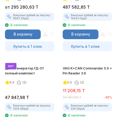
от
295 280,63
T
487 582,85
T
Бонусных рублей за покупку:
Бонусных рублей за покупку:
8867.29
руб.
14642.13
руб.
В наличии
В наличии
В корзину
В корзину
Купить в 1 клик
Купить в 1 клик
хит
Дымогенератор ГД-01
VAG K+CAN Commander 5.5 +
полный комплект
Pin Reader 3.9
5.0
(2)
5.0
(2)
11 208,15
T
47 847,98
T
20 481,89
T
-45%
Бонусных рублей за покупку:
Бонусных рублей за покупку:
1436.88
руб.
336.58
руб.
В наличии
В наличии