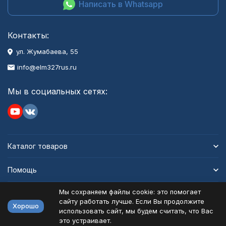
Написать в Whatsapp
Контакты:
ул. Жумабаева, 55
info@elm327rus.ru
Мы в социальных сетях:
Каталог товаров
Помощь
Мы сохраняем файлы cookie: это помогает
Информация
сайту работать лучше. Если Вы продолжите
Хорошо
использовать сайт, мы будем считать, что Вас
это устраивает.
Политика персональных данных
Карта сайта