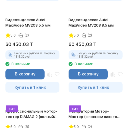
Видеоэндоскоп Autel
Видеоэндоскоп Autel
MaxiVideo MV208 5.5 мм
MaxiVideo MV208 8.5 мм
5.0
(2)
5.0
(2)
60 450,03
T
60 450,03
T
Бонусных рублей за покупку:
Бонусных рублей за покупку:
1815.32
руб.
1815.32
руб.
В наличии
В наличии
В корзину
В корзину
Купить в 1 клик
Купить в 1 клик
хит
хит
Профессиональный мотор-
Лаборатория Мотор-
тестер DIAMAG 2 (полный/
Мастер (с полным пакетом
максимальный комплект)
лицензий)
5.0
(8)
5.0
(2)