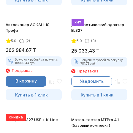
хит
Автосканер АСКАН-10
Диагностический адаптер
Профи
ELS27
5.0
(2)
5.0
(3)
362 984,67
T
25 033,43
T
Бонусных рублей за покупку:
Бонусных рублей за покупку:
10900.44
руб.
751.75
руб.
Предзаказ
Предзаказ
В корзину
Уведомить
Купить в 1 клик
Купить в 1 клик
скидка
Набор ELM327 USB + K-Line
Мотор-тестер MTPro 4.1
(базовый комплект)