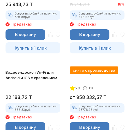
25 943,73
T
19 344,01
T
-18%
Бонусных рублей за покупку:
Бонусных рублей за покупку:
779.09
руб.
476.68
руб.
Предзаказ
Предзаказ
В корзину
В корзину
Купить в 1 клик
Купить в 1 клик
снято с производства
Видеоэндоскоп Wi-Fi для
Автосканер FCAR F5-G
Android и iOS с креплением
для смартфона
5.0
(1)
22 188,72
T
от
958 332,57
T
Бонусных рублей за покупку:
Бонусных рублей за покупку:
666.33
руб.
28778.76
руб.
Предзаказ
Предзаказ
В корзину
В корзину