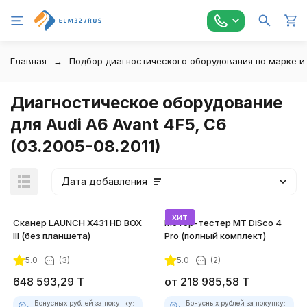
Главная
Подбор диагностического оборудования по марке и
Диагностическое оборудование
для Audi A6 Avant 4F5, C6
(03.2005-08.2011)
Дата добавления
хит
Сканер LAUNCH X431 HD BOX
Мотор-тестер MT DiSco 4
III (без планшета)
Pro (полный комплект)
5.0
(3)
5.0
(2)
покупателей
648 593,29
T
от
218 985,58
T
Бонусных рублей за покупку:
Бонусных рублей за покупку: