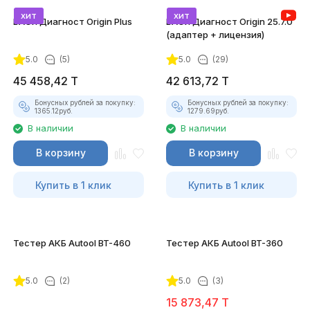
хит
хит
ВАСЯ Диагност Origin Plus
ВАСЯ Диагност Origin 25.7.0
(адаптер + лицензия)
5.0
(5)
5.0
(29)
45 458,42
T
42 613,72
T
Бонусных рублей за покупку:
Бонусных рублей за покупку:
1365.12
руб.
1279.69
руб.
В наличии
В наличии
В корзину
В корзину
Купить в 1 клик
Купить в 1 клик
Тестер АКБ Autool BT-460
Тестер АКБ Autool BT-360
5.0
(2)
5.0
(3)
15 873,47
T