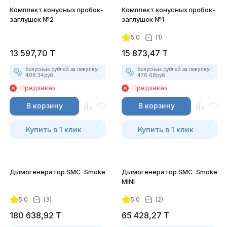
Комплект конусных пробок-
Комплект конусных пробок-
заглушек №2
заглушек №1
5.0
(1)
13 597,70
T
15 873,47
T
Бонусных рублей за покупку:
Бонусных рублей за покупку:
408.34
руб.
476.68
руб.
Предзаказ
Предзаказ
В корзину
В корзину
Купить в 1 клик
Купить в 1 клик
Дымогенератор SMC-Smoke
Дымогенератор SMC-Smoke
MINI
5.0
(3)
5.0
(2)
180 638,92
T
65 428,27
T