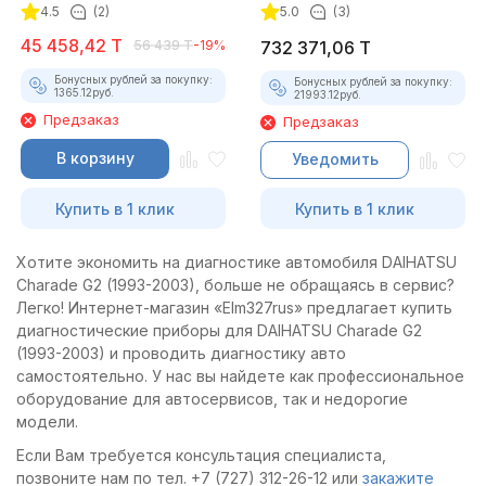
4.5
(2)
5.0
(3)
комплект)
45 458,42
T
56 439
T
-19%
732 371,06
T
Бонусных рублей за покупку:
Бонусных рублей за покупку:
1365.12
руб.
21993.12
руб.
Предзаказ
Предзаказ
В корзину
Уведомить
Купить в 1 клик
Купить в 1 клик
Хотите экономить на диагностике автомобиля DAIHATSU
Charade G2 (1993-2003), больше не обращаясь в сервис?
Легко! Интернет-магазин «Elm327rus» предлагает купить
диагностические приборы для DAIHATSU Charade G2
(1993-2003) и проводить диагностику авто
самостоятельно. У нас вы найдете как профессиональное
оборудование для автосервисов, так и недорогие
модели.
Если Вам требуется консультация специалиста,
позвоните нам по тел. +7 (727) 312-26-12 или
закажите