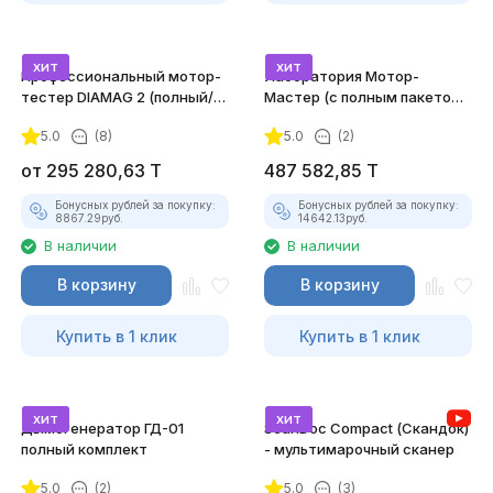
хит
хит
Профессиональный мотор-
Лаборатория Мотор-
тестер DIAMAG 2 (полный/
Мастер (с полным пакетом
максимальный комплект)
лицензий)
5.0
(8)
5.0
(2)
от
295 280,63
T
487 582,85
T
Бонусных рублей за покупку:
Бонусных рублей за покупку:
8867.29
руб.
14642.13
руб.
В наличии
В наличии
В корзину
В корзину
Купить в 1 клик
Купить в 1 клик
хит
хит
Дымогенератор ГД-01
ScanDoc Compact (Скандок)
полный комплект
- мультимарочный сканер
5.0
(2)
5.0
(3)