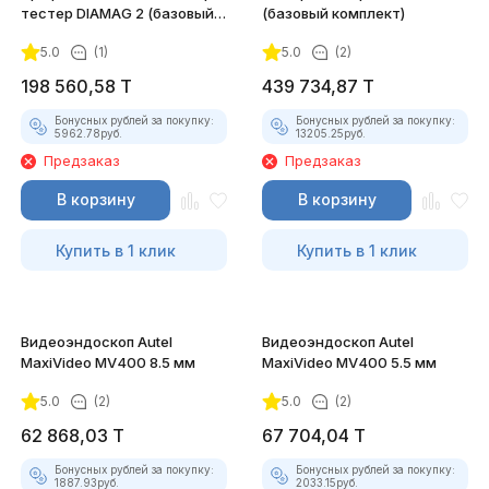
тестер DIAMAG 2 (базовый
(базовый комплект)
комплект)
5.0
(1)
5.0
(2)
198 560,58
T
439 734,87
T
Бонусных рублей за покупку:
Бонусных рублей за покупку:
5962.78
руб.
13205.25
руб.
Предзаказ
Предзаказ
В корзину
В корзину
Купить в 1 клик
Купить в 1 клик
Видеоэндоскоп Autel
Видеоэндоскоп Autel
MaxiVideo MV400 8.5 мм
MaxiVideo MV400 5.5 мм
5.0
(2)
5.0
(2)
62 868,03
T
67 704,04
T
Бонусных рублей за покупку:
Бонусных рублей за покупку:
1887.93
руб.
2033.15
руб.