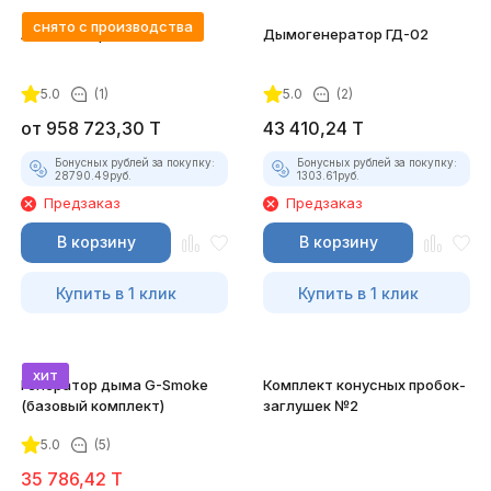
снято с производства
Автосканер FCAR F5-G
Дымогенератор ГД-02
5.0
(1)
5.0
(2)
от
958 723,30
T
43 410,24
T
Бонусных рублей за покупку:
Бонусных рублей за покупку:
28790.49
руб.
1303.61
руб.
Предзаказ
Предзаказ
В корзину
В корзину
Купить в 1 клик
Купить в 1 клик
хит
Генератор дыма G-Smoke
Комплект конусных пробок-
(базовый комплект)
заглушек №2
5.0
(5)
35 786,42
T