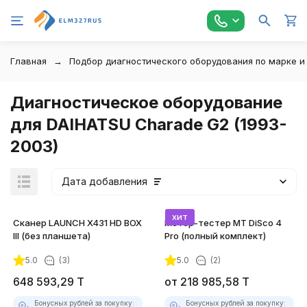
Главная
Подбор диагностического оборудования по марке и
Диагностическое оборудование
для DAIHATSU Charade G2 (1993-
2003)
Дата добавления
хит
Сканер LAUNCH X431 HD BOX
Мотор-тестер MT DiSco 4
III (без планшета)
Pro (полный комплект)
5.0
(3)
5.0
(2)
покупателей
648 593,29
T
от
218 985,58
T
Бонусных рублей за покупку:
Бонусных рублей за покупку: