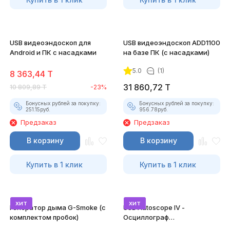
USB видеоэндоскоп для
USB видеоэндоскоп ADD1100
Android и ПК с насадками
на базе ПК (с насадками)
5.0
(1)
8 363,44
T
31 860,72
T
10 809,89
T
-23%
Бонусных рублей за покупку:
Бонусных рублей за покупку:
251.15
руб.
956.78
руб.
Предзаказ
Предзаказ
В корзину
В корзину
Купить в 1 клик
Купить в 1 клик
хит
хит
Генератор дыма G-Smoke (c
USB Autoscope IV -
комплектом пробок)
Осциллограф
Постоловского 4 (полный