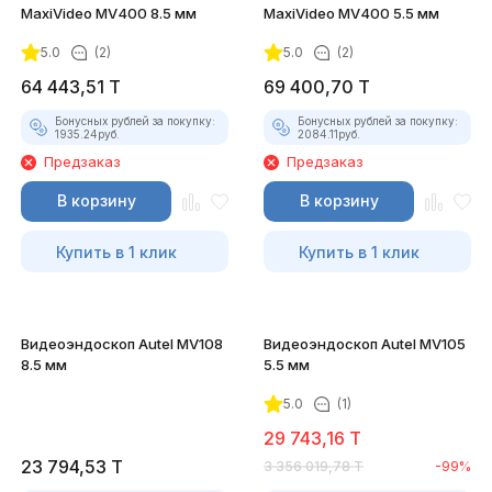
MaxiVideo MV400 8.5 мм
MaxiVideo MV400 5.5 мм
5.0
(2)
5.0
(2)
64 443,51
T
69 400,70
T
Бонусных рублей за покупку:
Бонусных рублей за покупку:
1935.24
руб.
2084.11
руб.
Предзаказ
Предзаказ
В корзину
В корзину
Купить в 1 клик
Купить в 1 клик
Видеоэндоскоп Autel MV108
Видеоэндоскоп Autel MV105
8.5 мм
5.5 мм
5.0
(1)
29 743,16
T
23 794,53
T
3 356 019,78
T
-99%