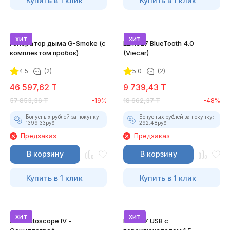
Купить в 1 клик
Купить в 1 клик
хит
хит
Генератор дыма G-Smoke (c
ELM327 BlueTooth 4.0
комплектом пробок)
(Viecar)
4.5
(2)
5.0
(2)
46 597,62
T
9 739,43
T
57 853,36
T
-19%
18 662,37
T
-48%
Бонусных рублей за покупку:
Бонусных рублей за покупку:
1399.33
руб.
292.48
руб.
Предзаказ
Предзаказ
В корзину
В корзину
Купить в 1 клик
Купить в 1 клик
хит
хит
USB Autoscope IV -
ELM327 USB с