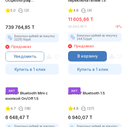
Осциллограф
переключателем 1.5
Постоловского 4 (полный
5.0
(3)
4.8
(4)
комплект)
11 605,66
T
739 764,85
T
12 247,18
T
-5%
Бонусных рублей за покупку:
Бонусных рублей за покупку:
348.52
руб.
22215.16
руб.
Предзаказ
Предзаказ
В корзину
Уведомить
Купить в 1 клик
Купить в 1 клик
хит
хит
ELM327 Bluetooth Mini с
ELM327 Bluetooth 1.5
кнопкой On/Off 1.5
4.7
(18)
4.8
(37)
6 648,47
T
6 940,07
T
Бонусных рублей за покупку:
Бонусных рублей за покупку: