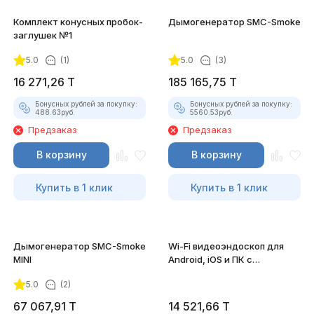
Комплект конусных пробок-
Дымогенератор SMC-Smoke
заглушек №1
5.0
(1)
5.0
(3)
16 271,26
T
185 165,75
T
Бонусных рублей за покупку:
Бонусных рублей за покупку:
488.63
руб.
5560.53
руб.
Предзаказ
Предзаказ
В корзину
В корзину
Купить в 1 клик
Купить в 1 клик
Дымогенератор SMC-Smoke
Wi-Fi видеоэндоскоп для
MINI
Android, iOS и ПК с
насадками
5.0
(2)
67 067,91
T
14 521,66
T