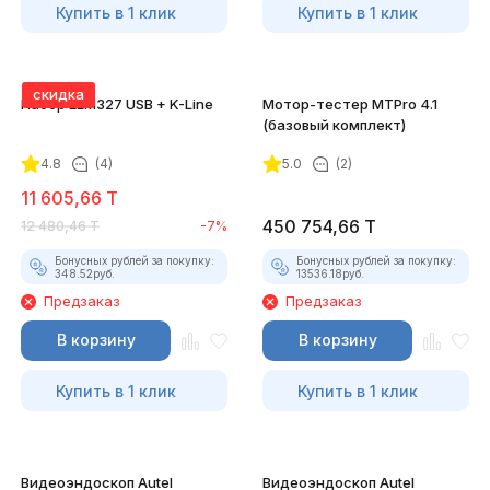
Купить в 1 клик
Купить в 1 клик
скидка
Набор ELM327 USB + K-Line
Мотор-тестер MTPro 4.1
(базовый комплект)
4.8
(4)
5.0
(2)
11 605,66
T
450 754,66
T
12 480,46
T
-7%
Бонусных рублей за покупку:
Бонусных рублей за покупку:
348.52
руб.
13536.18
руб.
Предзаказ
Предзаказ
В корзину
В корзину
Купить в 1 клик
Купить в 1 клик
Видеоэндоскоп Autel
Видеоэндоскоп Autel