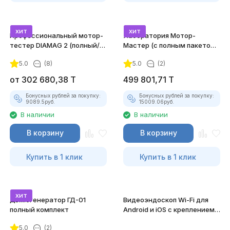
хит
хит
Профессиональный мотор-
Лаборатория Мотор-
тестер DIAMAG 2 (полный/
Мастер (с полным пакетом
максимальный комплект)
лицензий)
5.0
(8)
5.0
(2)
от
302 680,38
T
499 801,71
T
Бонусных рублей за покупку:
Бонусных рублей за покупку:
9089.5
руб.
15009.06
руб.
В наличии
В наличии
В корзину
В корзину
Купить в 1 клик
Купить в 1 клик
хит
Дымогенератор ГД-01
Видеоэндоскоп Wi-Fi для
полный комплект
Android и iOS с креплением
для смартфона
5.0
(2)