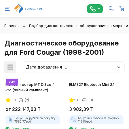
Главная
Подбор диагностического оборудования по марке и
Диагностическое оборудование
для Ford Cougar (1998-2001)
Дата добавления
хит
Мотор-тестер MT DiSco 4
ELM327 Bluetooth Mini 2.1
Pro (полный комплект)
5.0
(2)
5.0
(3)
покупателей
от
222 147,83
T
3 982,39
T
Бонусных рублей за покупку:
Бонусных рублей за покупку:
7582.77
руб.
119.59
руб.
В наличии
В наличии