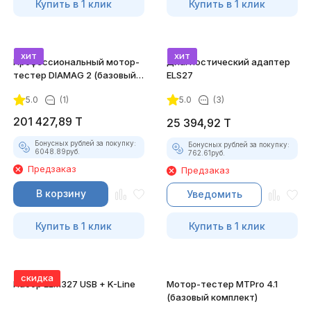
Купить в 1 клик
Купить в 1 клик
хит
хит
Профессиональный мотор-
Диагностический адаптер
тестер DIAMAG 2 (базовый
ELS27
комплект)
5.0
(1)
5.0
(3)
201 427,89
T
25 394,92
T
Бонусных рублей за покупку:
Бонусных рублей за покупку:
6048.89
руб.
762.61
руб.
Предзаказ
Предзаказ
В корзину
Уведомить
Купить в 1 клик
Купить в 1 клик
скидка
Набор ELM327 USB + K-Line
Мотор-тестер MTPro 4.1
(базовый комплект)