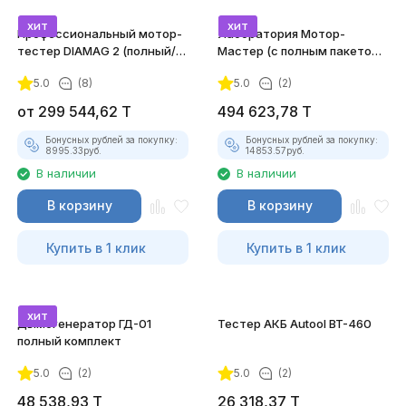
хит
хит
Профессиональный мотор-
Лаборатория Мотор-
тестер DIAMAG 2 (полный/
Мастер (с полным пакетом
максимальный комплект)
лицензий)
5.0
(8)
5.0
(2)
от
299 544,62
T
494 623,78
T
Бонусных рублей за покупку:
Бонусных рублей за покупку:
8995.33
руб.
14853.57
руб.
В наличии
В наличии
В корзину
В корзину
Купить в 1 клик
Купить в 1 клик
хит
Дымогенератор ГД-01
Тестер АКБ Autool BT-460
полный комплект
5.0
(2)
5.0
(2)
48 538,93
T
26 318,37
T