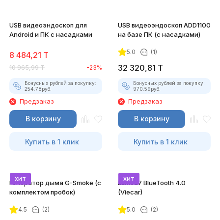
USB видеоэндоскоп для
USB видеоэндоскоп ADD1100
Android и ПК с насадками
на базе ПК (с насадками)
5.0
(1)
8 484,21
T
32 320,81
T
10 965,99
T
-23%
Бонусных рублей за покупку:
Бонусных рублей за покупку:
254.78
руб.
970.59
руб.
Предзаказ
Предзаказ
В корзину
В корзину
Купить в 1 клик
Купить в 1 клик
хит
хит
Генератор дыма G-Smoke (c
ELM327 BlueTooth 4.0
комплектом пробок)
(Viecar)
4.5
(2)
5.0
(2)