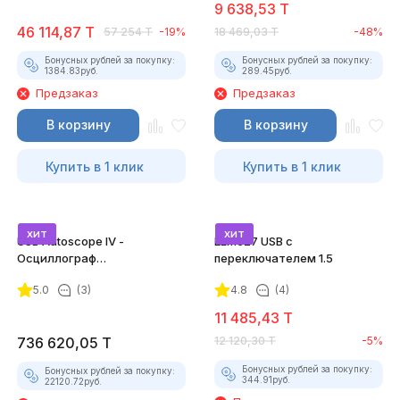
9 638,53
T
46 114,87
T
57 254
T
-19%
18 469,03
T
-48%
Бонусных рублей за покупку:
Бонусных рублей за покупку:
1384.83
руб.
289.45
руб.
Предзаказ
Предзаказ
В корзину
В корзину
Купить в 1 клик
Купить в 1 клик
хит
хит
USB Autoscope IV -
ELM327 USB с
Осциллограф
переключателем 1.5
Постоловского 4 (полный
5.0
(3)
4.8
(4)
комплект)
11 485,43
T
736 620,05
T
12 120,30
T
-5%
Бонусных рублей за покупку:
Бонусных рублей за покупку:
344.91
руб.
22120.72
руб.