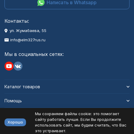
Написать в Whatsapp
Контакты:
ул. Жумабаева, 55
info@elm327rus.ru
Мы в социальных сетях:
Каталог товаров
Помощь
Мы сохраняем файлы cookie: это помогает
Информация
сайту работать лучше. Если Вы продолжите
Хорошо
использовать сайт, мы будем считать, что Вас
это устраивает.
Политика персональных данных
Карта сайта