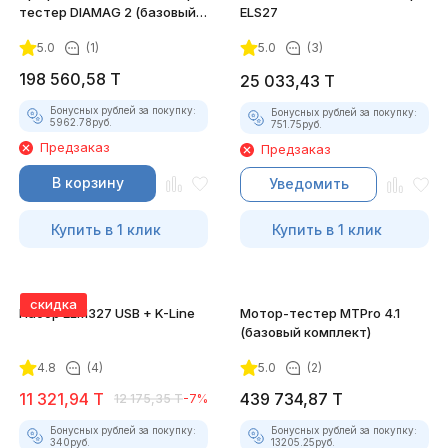
тестер DIAMAG 2 (базовый
ELS27
комплект)
5.0
(1)
5.0
(3)
198 560,58
T
25 033,43
T
Бонусных рублей за покупку:
Бонусных рублей за покупку:
5962.78
руб.
751.75
руб.
Предзаказ
Предзаказ
В корзину
Уведомить
Купить в 1 клик
Купить в 1 клик
скидка
Набор ELM327 USB + K-Line
Мотор-тестер MTPro 4.1
(базовый комплект)
4.8
(4)
5.0
(2)
11 321,94
T
439 734,87
T
12 175,35
T
-7%
Бонусных рублей за покупку:
Бонусных рублей за покупку:
340
руб.
13205.25
руб.