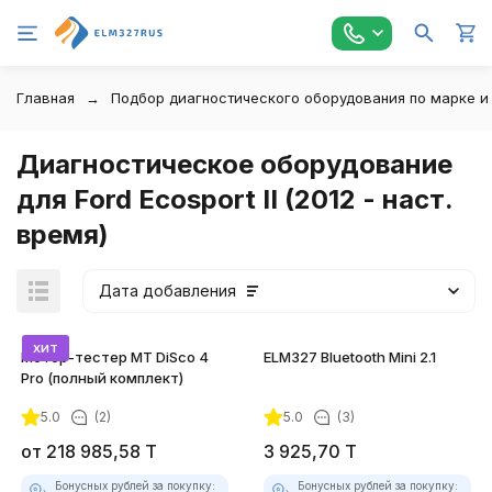
Главная
Подбор диагностического оборудования по марке и
Диагностическое оборудование
для Ford Ecosport II (2012 - наст.
время)
Дата добавления
хит
Мотор-тестер MT DiSco 4
ELM327 Bluetooth Mini 2.1
Pro (полный комплект)
5.0
(2)
5.0
(3)
покупателей
от
218 985,58
T
3 925,70
T
Бонусных рублей за покупку:
Бонусных рублей за покупку: