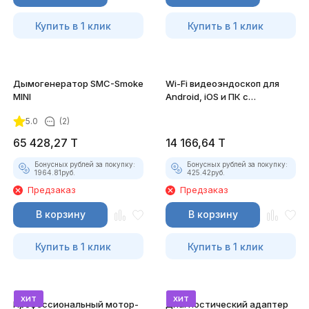
Купить в 1 клик
Купить в 1 клик
Дымогенератор SMC-Smoke
Wi-Fi видеоэндоскоп для
MINI
Android, iOS и ПК с
насадками
5.0
(2)
65 428,27
T
14 166,64
T
Бонусных рублей за покупку:
Бонусных рублей за покупку:
1964.81
руб.
425.42
руб.
Предзаказ
Предзаказ
В корзину
В корзину
Купить в 1 клик
Купить в 1 клик
хит
хит
Профессиональный мотор-
Диагностический адаптер