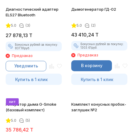
Диагностический адаптер
Дымогенератор ГД-02
ELS27 Bluetooth
5.0
(3)
5.0
(2)
43 410,24
T
27 878,13
T
Бонусных рублей за покупку:
Бонусных рублей за покупку:
1303.61
руб.
837.18
руб.
Предзаказ
Предзаказ
В корзину
Уведомить
Купить в 1 клик
Купить в 1 клик
хит
Генератор дыма G-Smoke
Комплект конусных пробок-
(базовый комплект)
заглушек №2
5.0
(5)
35 786,42
T