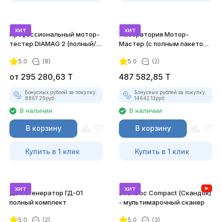
хит
хит
Профессиональный мотор-
Лаборатория Мотор-
тестер DIAMAG 2 (полный/
Мастер (с полным пакетом
максимальный комплект)
лицензий)
5.0
(8)
5.0
(2)
от
295 280,63
T
487 582,85
T
Бонусных рублей за покупку:
Бонусных рублей за покупку:
8867.29
руб.
14642.13
руб.
В наличии
В наличии
В корзину
В корзину
Купить в 1 клик
Купить в 1 клик
хит
хит
Дымогенератор ГД-01
ScanDoc Compact (Скандок)
полный комплект
- мультимарочный сканер
5.0
(2)
5.0
(3)