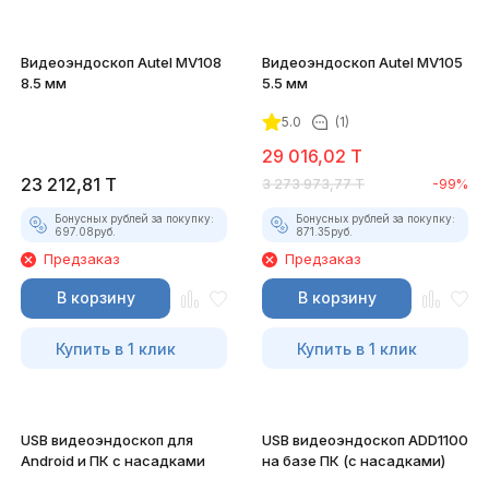
Видеоэндоскоп Autel MV108
Видеоэндоскоп Autel MV105
8.5 мм
5.5 мм
5.0
(1)
29 016,02
T
23 212,81
T
3 273 973,77
T
-99%
Бонусных рублей за покупку:
Бонусных рублей за покупку:
697.08
руб.
871.35
руб.
Предзаказ
Предзаказ
В корзину
В корзину
Купить в 1 клик
Купить в 1 клик
USB видеоэндоскоп для
USB видеоэндоскоп ADD1100
Android и ПК с насадками
на базе ПК (с насадками)