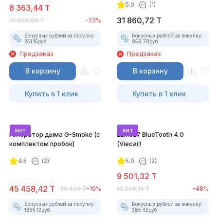
5.0
(1)
8 363,44
T
31 860,72
T
10 809,89
T
-23%
Бонусных рублей за покупку:
Бонусных рублей за покупку:
251.15
руб.
956.78
руб.
Предзаказ
Предзаказ
В корзину
В корзину
Купить в 1 клик
Купить в 1 клик
хит
хит
Генератор дыма G-Smoke (c
ELM327 BlueTooth 4.0
комплектом пробок)
(Viecar)
4.5
(2)
5.0
(2)
9 501,32
T
45 458,42
T
56 439
T
-19%
18 206,13
T
-48%
Бонусных рублей за покупку:
Бонусных рублей за покупку:
1365.12
руб.
285.32
руб.