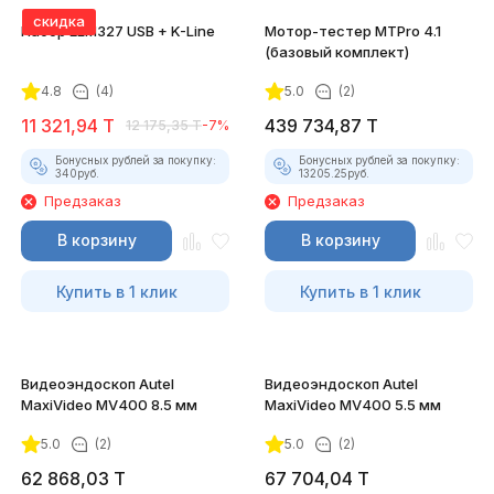
скидка
Набор ELM327 USB + K-Line
Мотор-тестер MTPro 4.1
(базовый комплект)
4.8
(4)
5.0
(2)
11 321,94
T
439 734,87
T
12 175,35
T
-7%
Бонусных рублей за покупку:
Бонусных рублей за покупку:
340
руб.
13205.25
руб.
Предзаказ
Предзаказ
В корзину
В корзину
Купить в 1 клик
Купить в 1 клик
Видеоэндоскоп Autel
Видеоэндоскоп Autel
MaxiVideo MV400 8.5 мм
MaxiVideo MV400 5.5 мм
5.0
(2)
5.0
(2)
62 868,03
T
67 704,04
T