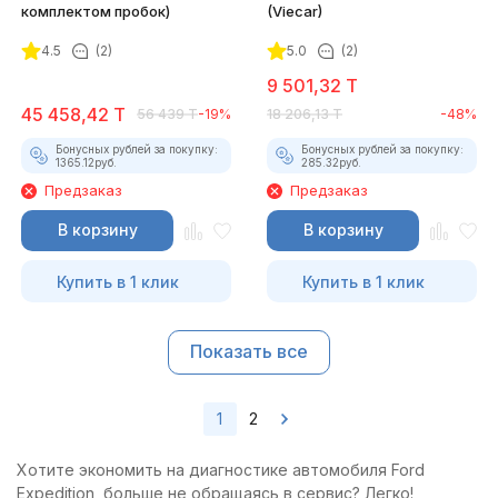
комплектом пробок)
(Viecar)
4.5
(2)
5.0
(2)
9 501,32
T
45 458,42
T
56 439
T
-19%
18 206,13
T
-48%
Бонусных рублей за покупку:
Бонусных рублей за покупку:
1365.12
руб.
285.32
руб.
Предзаказ
Предзаказ
В корзину
В корзину
Купить в 1 клик
Купить в 1 клик
Показать все
1
2
Хотите экономить на диагностике автомобиля Ford
Expedition, больше не обращаясь в сервис? Легко!