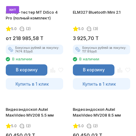
хит
Мотор-тестер MT DiSco 4
ELM327 Bluetooth Mini 2.1
Pro (полный комплект)
5.0
(2)
5.0
(3)
покупателей
от
218 985,58
T
3 925,70
T
Бонусных рублей за покупку:
Бонусных рублей за покупку:
7474.83
руб.
117.89
руб.
В наличии
В наличии
В корзину
В корзину
Купить в 1 клик
Купить в 1 клик
Видеоэндоскоп Autel
Видеоэндоскоп Autel
MaxiVideo MV208 5.5 мм
MaxiVideo MV208 8.5 мм
5.0
(2)
5.0
(2)
60 450,03
T
60 450,03
T