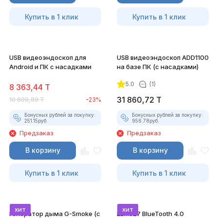
Купить в 1 клик
Купить в 1 клик
USB видеоэндоскоп для
USB видеоэндоскоп ADD1100
Android и ПК с насадками
на базе ПК (с насадками)
5.0
(1)
8 363,44
T
31 860,72
T
10 809,89
T
-23%
Бонусных рублей за покупку:
Бонусных рублей за покупку:
251.15
руб.
956.78
руб.
Предзаказ
Предзаказ
В корзину
В корзину
Купить в 1 клик
Купить в 1 клик
хит
хит
Генератор дыма G-Smoke (c
ELM327 BlueTooth 4.0