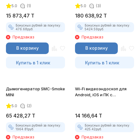
5.0
(1)
5.0
(3)
15 873,47
T
180 638,92
T
Бонусных рублей за покупку:
Бонусных рублей за покупку:
476.68
руб.
5424.59
руб.
Предзаказ
Предзаказ
В корзину
В корзину
Купить в 1 клик
Купить в 1 клик
Дымогенератор SMC-Smoke
Wi-Fi видеоэндоскоп для
MINI
Android, iOS и ПК с
насадками
5.0
(2)
65 428,27
T
14 166,64
T
Бонусных рублей за покупку:
Бонусных рублей за покупку:
1964.81
руб.
425.42
руб.
Предзаказ
Предзаказ