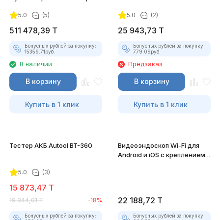
(Полный)
5.0
(5)
5.0
(2)
511 478,39
T
25 943,73
T
Бонусных рублей за покупку:
Бонусных рублей за покупку:
15359.71
руб.
779.09
руб.
В наличии
Предзаказ
В корзину
В корзину
Купить в 1 клик
Купить в 1 клик
Тестер АКБ Autool BT-360
Видеоэндоскоп Wi-Fi для
Android и iOS с креплением
для смартфона
5.0
(3)
15 873,47
T
22 188,72
T
19 344,01
T
-18%
Бонусных рублей за покупку:
Бонусных рублей за покупку: