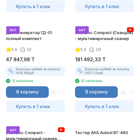
Купить в 1 клик
Купить в 1 клик
хит
хит
Дымогенератор ГД-01
ScanDoc Compact (Скандок)
полный комплект
- мультимарочный сканер
5.0
(2)
5.0
(3)
47 847,98
T
181 492,33
T
Бонусных рублей за покупку:
Бонусных рублей за покупку:
1436.88
руб.
5450.22
руб.
В наличии
В наличии
В корзину
В корзину
Купить в 1 клик
Купить в 1 клик
хит
ScanDoc Compact -
Тестер АКБ Autool BT-460
мультимарочный сканер