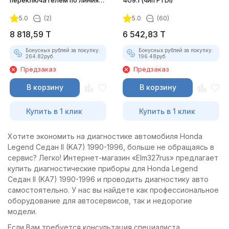
переключателем по линиям
409.1 (чип FTDI)
(FTDI)
5.0
(2)
5.0
(60)
8 818,59
T
6 542,83
T
Бонусных рублей за покупку:
Бонусных рублей за покупку:
264.82
руб.
196.48
руб.
Предзаказ
Предзаказ
В корзину
В корзину
Купить в 1 клик
Купить в 1 клик
Хотите экономить на диагностике автомобиля Honda
Legend Седан II (KA7) 1990-1996, больше не обращаясь в
сервис? Легко! Интернет-магазин «Elm327rus» предлагает
купить диагностические приборы для Honda Legend
Седан II (KA7) 1990-1996 и проводить диагностику авто
самостоятельно. У нас вы найдете как профессиональное
оборудование для автосервисов, так и недорогие
модели.
Если Вам требуется консультация специалиста,