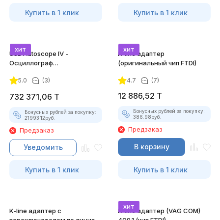
Купить в 1 клик
Купить в 1 клик
хит
хит
USB Autoscope IV -
K-line адаптер
Осциллограф
(оригинальный чип FTDI)
Постоловского 4 (полный
5.0
(3)
4.7
(7)
комплект)
12 886,52
T
732 371,06
T
Бонусных рублей за покупку:
Бонусных рублей за покупку:
386.98
руб.
21993.12
руб.
Предзаказ
Предзаказ
В корзину
Уведомить
Купить в 1 клик
Купить в 1 клик
хит
K-line адаптер с
K-line адаптер (VAG COM)