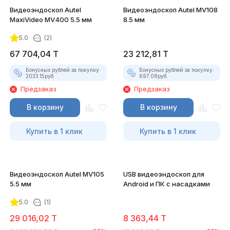
Видеоэндоскоп Autel
Видеоэндоскоп Autel MV108
MaxiVideo MV400 5.5 мм
8.5 мм
5.0
(2)
67 704,04
T
23 212,81
T
Бонусных рублей за покупку:
Бонусных рублей за покупку:
2033.15
руб.
697.08
руб.
Предзаказ
Предзаказ
В корзину
В корзину
Купить в 1 клик
Купить в 1 клик
Видеоэндоскоп Autel MV105
USB видеоэндоскоп для
5.5 мм
Android и ПК с насадками
5.0
(1)
29 016,02
T
8 363,44
T