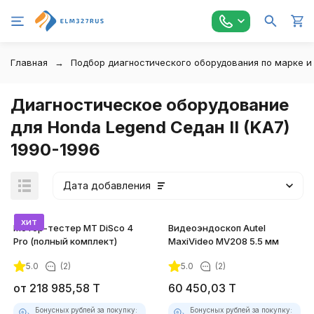
Главная
Подбор диагностического оборудования по марке и
Диагностическое оборудование
для Honda Legend Седан II (KA7)
1990-1996
Дата добавления
хит
Мотор-тестер MT DiSco 4
Видеоэндоскоп Autel
Pro (полный комплект)
MaxiVideo MV208 5.5 мм
5.0
(2)
5.0
(2)
покупателей
от
218 985,58
T
60 450,03
T
Бонусных рублей за покупку:
Бонусных рублей за покупку: