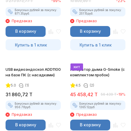
3 273 973,77
T
-99%
10 809,89
T
-23%
Бонусных рублей за покупку:
Бонусных рублей за покупку:
871.35
руб.
251.15
руб.
Предзаказ
Предзаказ
В корзину
В корзину
Купить в 1 клик
Купить в 1 клик
хит
USB видеоэндоскоп ADD1100
Генератор дыма G-Smoke (c
на базе ПК (с насадками)
комплектом пробок)
5.0
(1)
4.5
(2)
31 860,72
T
45 458,42
T
56 439
T
-19%
Бонусных рублей за покупку:
Бонусных рублей за покупку:
956.78
руб.
1365.12
руб.
Предзаказ
Предзаказ
В корзину
В корзину