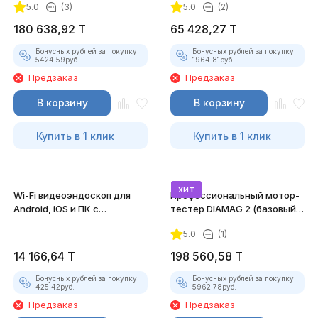
5.0
(3)
5.0
(2)
180 638,92
T
65 428,27
T
Бонусных рублей за покупку:
Бонусных рублей за покупку:
5424.59
руб.
1964.81
руб.
Предзаказ
Предзаказ
В корзину
В корзину
Купить в 1 клик
Купить в 1 клик
хит
Wi-Fi видеоэндоскоп для
Профессиональный мотор-
Android, iOS и ПК с
тестер DIAMAG 2 (базовый
насадками
комплект)
5.0
(1)
14 166,64
T
198 560,58
T
Бонусных рублей за покупку:
Бонусных рублей за покупку:
425.42
руб.
5962.78
руб.
Предзаказ
Предзаказ