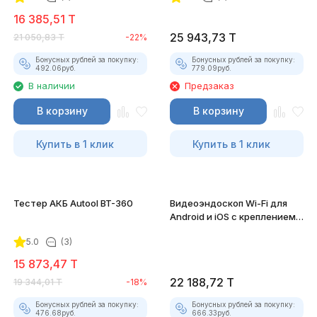
16 385,51
T
25 943,73
T
21 050,83
T
-22%
Бонусных рублей за покупку:
Бонусных рублей за покупку:
492.06
руб.
779.09
руб.
В наличии
Предзаказ
В корзину
В корзину
Купить в 1 клик
Купить в 1 клик
Тестер АКБ Autool BT-360
Видеоэндоскоп Wi-Fi для
Android и iOS с креплением
для смартфона
5.0
(3)
15 873,47
T
22 188,72
T
19 344,01
T
-18%
Бонусных рублей за покупку:
Бонусных рублей за покупку:
476.68
руб.
666.33
руб.