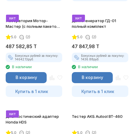
хит
хит
Лаборатория Мотор-
Дымогенератор ГД-01
Мастер (с полным пакетом
полный комплект
лицензий)
5.0
(2)
5.0
(2)
487 582,85
T
47 847,98
T
Бонусных рублей за покупку:
Бонусных рублей за покупку:
14642.13
руб.
1436.88
руб.
В наличии
В наличии
В корзину
В корзину
Купить в 1 клик
Купить в 1 клик
хит
Диагностический адаптер
Тестер АКБ Autool BT-460
Honda HDS
5.0
(2)
5.0
(2)