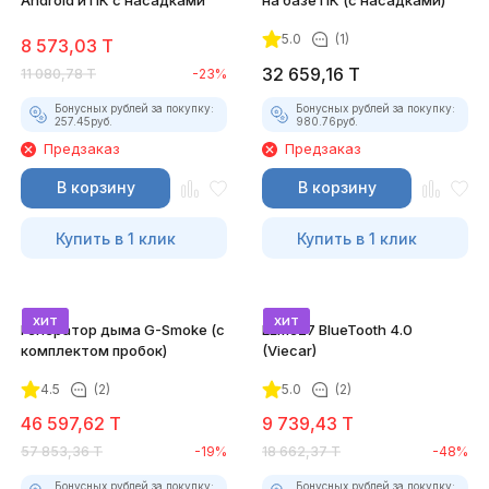
Android и ПК с насадками
на базе ПК (с насадками)
5.0
(1)
8 573,03
T
32 659,16
T
11 080,78
T
-23%
Бонусных рублей за покупку:
Бонусных рублей за покупку:
257.45
руб.
980.76
руб.
Предзаказ
Предзаказ
В корзину
В корзину
Купить в 1 клик
Купить в 1 клик
хит
хит
Генератор дыма G-Smoke (c
ELM327 BlueTooth 4.0
комплектом пробок)
(Viecar)
4.5
(2)
5.0
(2)
46 597,62
T
9 739,43
T
57 853,36
T
-19%
18 662,37
T
-48%
Бонусных рублей за покупку:
Бонусных рублей за покупку: