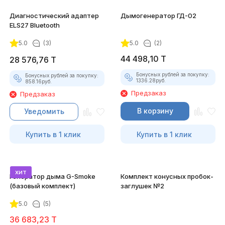
Диагностический адаптер
Дымогенератор ГД-02
ELS27 Bluetooth
5.0
(3)
5.0
(2)
44 498,10
T
28 576,76
T
Бонусных рублей за покупку:
Бонусных рублей за покупку:
1336.28
руб.
858.16
руб.
Предзаказ
Предзаказ
В корзину
Уведомить
Купить в 1 клик
Купить в 1 клик
хит
Генератор дыма G-Smoke
Комплект конусных пробок-
(базовый комплект)
заглушек №2
5.0
(5)
36 683,23
T