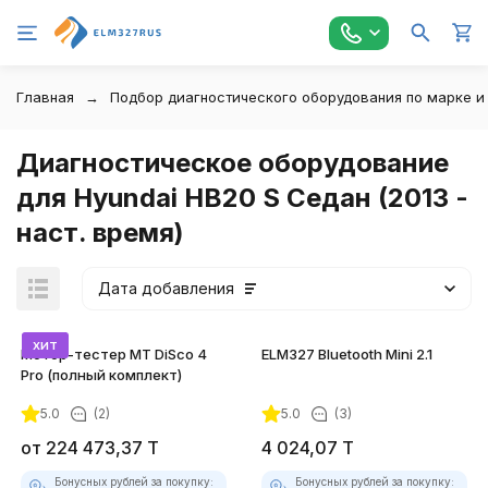
Главная
Подбор диагностического оборудования по марке и
Диагностическое оборудование
для Hyundai HB20 S Седан (2013 -
наст. время)
Дата добавления
хит
Мотор-тестер MT DiSco 4
ELM327 Bluetooth Mini 2.1
Pro (полный комплект)
5.0
(2)
5.0
(3)
покупателей
от
224 473,37
T
4 024,07
T
Бонусных рублей за покупку:
Бонусных рублей за покупку: