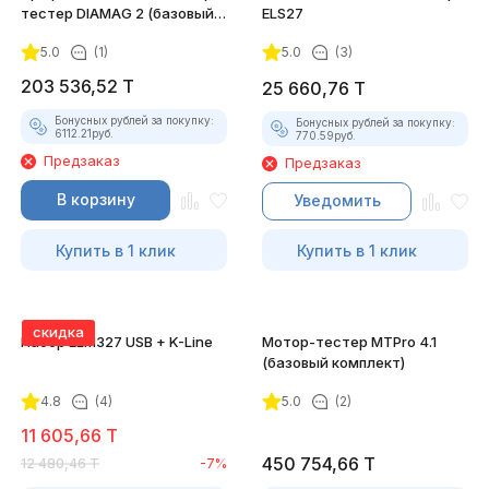
тестер DIAMAG 2 (базовый
ELS27
комплект)
5.0
(1)
5.0
(3)
203 536,52
T
25 660,76
T
Бонусных рублей за покупку:
Бонусных рублей за покупку:
6112.21
руб.
770.59
руб.
Предзаказ
Предзаказ
В корзину
Уведомить
Купить в 1 клик
Купить в 1 клик
скидка
Набор ELM327 USB + K-Line
Мотор-тестер MTPro 4.1
(базовый комплект)
4.8
(4)
5.0
(2)
11 605,66
T
450 754,66
T
12 480,46
T
-7%