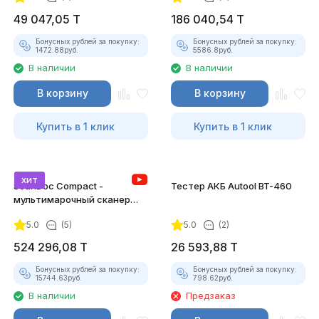
49 047,05
T
186 040,54
T
Бонусных рублей за покупку:
Бонусных рублей за покупку:
1472.88
руб.
5586.8
руб.
В наличии
В наличии
В корзину
В корзину
Купить в 1 клик
Купить в 1 клик
хит
ScanDoc Compact -
Тестер АКБ Autool BT-460
мультимарочный сканер
(Полный)
5.0
(5)
5.0
(2)
524 296,08
T
26 593,88
T
Бонусных рублей за покупку:
Бонусных рублей за покупку:
15744.63
руб.
798.62
руб.
В наличии
Предзаказ