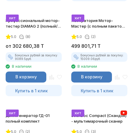
хит
хит
Профессиональный мотор-
Лаборатория Мотор-
тестер DIAMAG 2 (полный/
Мастер (с полным пакетом
максимальный комплект)
лицензий)
5.0
(8)
5.0
(2)
от
302 680,38
T
499 801,71
T
Бонусных рублей за покупку:
Бонусных рублей за покупку:
9089.5
руб.
15009.06
руб.
В наличии
В наличии
В корзину
В корзину
Купить в 1 клик
Купить в 1 клик
хит
хит
Дымогенератор ГД-01
ScanDoc Compact (Скандок)
полный комплект
- мультимарочный сканер
5.0
(2)
5.0
(3)