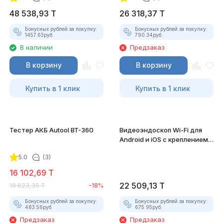
48 538,93
T
26 318,37
T
Бонусных рублей за покупку:
Бонусных рублей за покупку:
1457.63
руб.
790.34
руб.
В наличии
Предзаказ
В корзину
В корзину
Купить в 1 клик
Купить в 1 клик
Тестер АКБ Autool BT-360
Видеоэндоскоп Wi-Fi для
Android и iOS с креплением
для смартфона
5.0
(3)
16 102,69
T
22 509,13
T
19 623,35
T
-18%
Бонусных рублей за покупку:
Бонусных рублей за покупку:
483.56
руб.
675.95
руб.
Предзаказ
Предзаказ