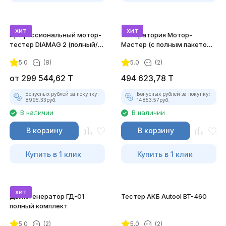
хит
хит
Профессиональный мотор-
Лаборатория Мотор-
тестер DIAMAG 2 (полный/
Мастер (с полным пакетом
максимальный комплект)
лицензий)
5.0
(8)
5.0
(2)
от
299 544,62
T
494 623,78
T
Бонусных рублей за покупку:
Бонусных рублей за покупку:
8995.33
руб.
14853.57
руб.
В наличии
В наличии
В корзину
В корзину
Купить в 1 клик
Купить в 1 клик
хит
Дымогенератор ГД-01
Тестер АКБ Autool BT-460
полный комплект
5.0
(2)
5.0
(2)