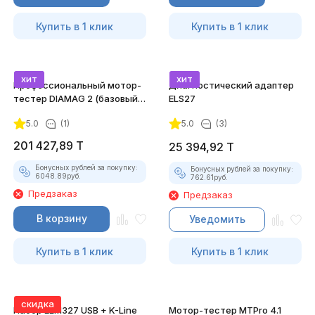
Купить в 1 клик
Купить в 1 клик
хит
хит
Профессиональный мотор-
Диагностический адаптер
тестер DIAMAG 2 (базовый
ELS27
комплект)
5.0
(1)
5.0
(3)
201 427,89
T
25 394,92
T
Бонусных рублей за покупку:
Бонусных рублей за покупку:
6048.89
руб.
762.61
руб.
Предзаказ
Предзаказ
В корзину
Уведомить
Купить в 1 клик
Купить в 1 клик
скидка
Набор ELM327 USB + K-Line
Мотор-тестер MTPro 4.1