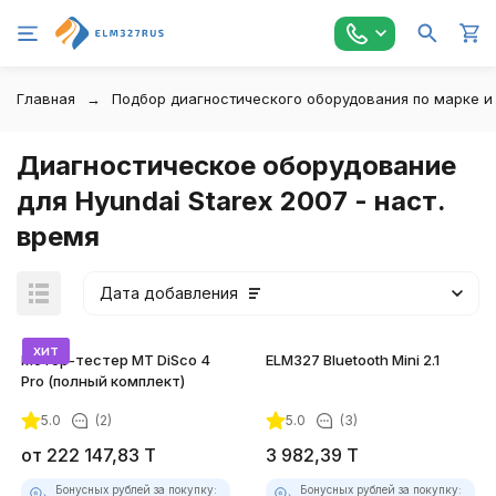
Главная
Подбор диагностического оборудования по марке и
Диагностическое оборудование
для Hyundai Starex 2007 - наст.
время
Дата добавления
хит
Мотор-тестер MT DiSco 4
ELM327 Bluetooth Mini 2.1
Pro (полный комплект)
5.0
(2)
5.0
(3)
покупателей
от
222 147,83
T
3 982,39
T
Бонусных рублей за покупку:
Бонусных рублей за покупку: