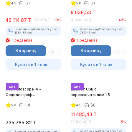
4.5
(2)
5.0
(2)
9 638,53
T
46 114,87
T
57 254
T
-19%
18 469,03
T
-48%
Бонусных рублей за покупку:
Бонусных рублей за покупку:
1384.83
руб.
289.45
руб.
Предзаказ
Предзаказ
В корзину
В корзину
Купить в 1 клик
Купить в 1 клик
хит
хит
USB Autoscope IV -
ELM327 USB с
Осциллограф
переключателем 1.5
Постоловского 4 (полный
5.0
(3)
4.8
(4)
комплект)
11 485,43
T
735 785,82
T
12 120,30
T
-5%
Бонусных рублей за покупку:
Бонусных рублей за покупку: