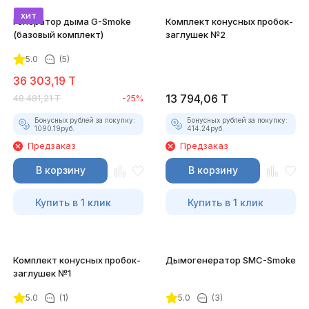
хит
Генератор дыма G-Smoke
Комплект конусных пробок-
(базовый комплект)
заглушек №2
5.0
(5)
36 303,19
T
13 794,06
T
48 481,21
T
-25%
Бонусных рублей за покупку:
Бонусных рублей за покупку:
1090.19
руб.
414.24
руб.
Предзаказ
Предзаказ
В корзину
В корзину
Купить в 1 клик
Купить в 1 клик
Комплект конусных пробок-
Дымогенератор SMC-Smoke
заглушек №1
5.0
(1)
5.0
(3)