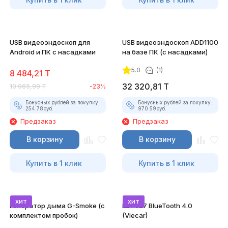
USB видеоэндоскоп для
USB видеоэндоскоп ADD1100
Android и ПК с насадками
на базе ПК (с насадками)
5.0
(1)
8 484,21
T
32 320,81
T
10 965,99
T
-23%
Бонусных рублей за покупку:
Бонусных рублей за покупку:
254.78
руб.
970.59
руб.
Предзаказ
Предзаказ
В корзину
В корзину
Купить в 1 клик
Купить в 1 клик
хит
хит
Генератор дыма G-Smoke (c
ELM327 BlueTooth 4.0
комплектом пробок)
(Viecar)