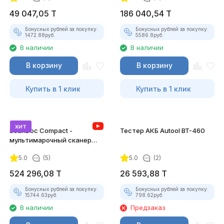
49 047,05
T
186 040,54
T
Бонусных рублей за покупку:
Бонусных рублей за покупку:
1472.88
руб.
5586.8
руб.
В наличии
В наличии
В корзину
В корзину
Купить в 1 клик
Купить в 1 клик
хит
ScanDoc Compact -
Тестер АКБ Autool BT-460
мультимарочный сканер
(Полный)
5.0
(5)
5.0
(2)
524 296,08
T
26 593,88
T
Бонусных рублей за покупку:
Бонусных рублей за покупку:
15744.63
руб.
798.62
руб.
В наличии
Предзаказ