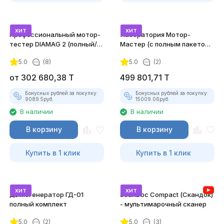
хит
хит
Профессиональный мотор-
Лаборатория Мотор-
тестер DIAMAG 2 (полный/
Мастер (с полным пакетом
максимальный комплект)
лицензий)
5.0
(8)
5.0
(2)
от
302 680,38
T
499 801,71
T
Бонусных рублей за покупку:
Бонусных рублей за покупку:
9089.5
руб.
15009.06
руб.
В наличии
В наличии
В корзину
В корзину
Купить в 1 клик
Купить в 1 клик
хит
хит
Дымогенератор ГД-01
ScanDoc Compact (Скандок)
полный комплект
- мультимарочный сканер
5.0
(2)
5.0
(3)