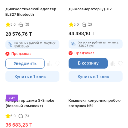
Диагностический адаптер
Дымогенератор ГД-02
ELS27 Bluetooth
5.0
(3)
5.0
(2)
44 498,10
T
28 576,76
T
Бонусных рублей за покупку:
Бонусных рублей за покупку:
1336.28
руб.
858.16
руб.
Предзаказ
Предзаказ
В корзину
Уведомить
Купить в 1 клик
Купить в 1 клик
хит
Генератор дыма G-Smoke
Комплект конусных пробок-
(базовый комплект)
заглушек №2
5.0
(5)
36 683,23
T