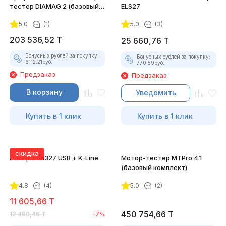
тестер DIAMAG 2 (базовый
ELS27
комплект)
5.0
(1)
5.0
(3)
203 536,52
T
25 660,76
T
Бонусных рублей за покупку:
Бонусных рублей за покупку:
6112.21
руб.
770.59
руб.
Предзаказ
Предзаказ
В корзину
Уведомить
Купить в 1 клик
Купить в 1 клик
скидка
Набор ELM327 USB + K-Line
Мотор-тестер MTPro 4.1
(базовый комплект)
4.8
(4)
5.0
(2)
11 605,66
T
450 754,66
T
12 480,46
T
-7%