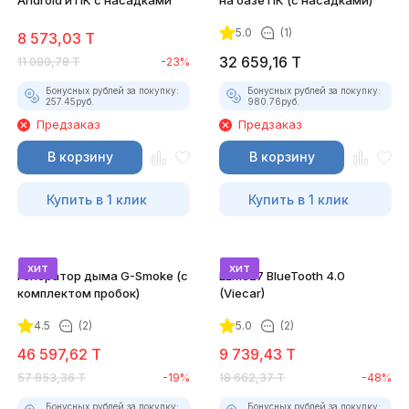
Android и ПК с насадками
на базе ПК (с насадками)
5.0
(1)
8 573,03
T
32 659,16
T
11 080,78
T
-23%
Бонусных рублей за покупку:
Бонусных рублей за покупку:
257.45
руб.
980.76
руб.
Предзаказ
Предзаказ
В корзину
В корзину
Купить в 1 клик
Купить в 1 клик
хит
хит
Генератор дыма G-Smoke (c
ELM327 BlueTooth 4.0
комплектом пробок)
(Viecar)
4.5
(2)
5.0
(2)
46 597,62
T
9 739,43
T
57 853,36
T
-19%
18 662,37
T
-48%
Бонусных рублей за покупку:
Бонусных рублей за покупку: