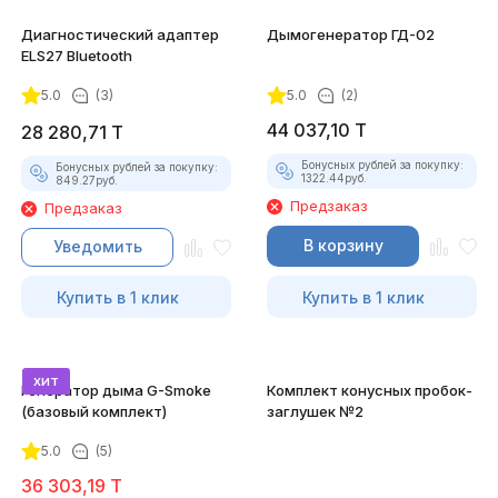
Диагностический адаптер
Дымогенератор ГД-02
ELS27 Bluetooth
5.0
(3)
5.0
(2)
44 037,10
T
28 280,71
T
Бонусных рублей за покупку:
Бонусных рублей за покупку:
1322.44
руб.
849.27
руб.
Предзаказ
Предзаказ
В корзину
Уведомить
Купить в 1 клик
Купить в 1 клик
хит
Генератор дыма G-Smoke
Комплект конусных пробок-
(базовый комплект)
заглушек №2
5.0
(5)
36 303,19
T