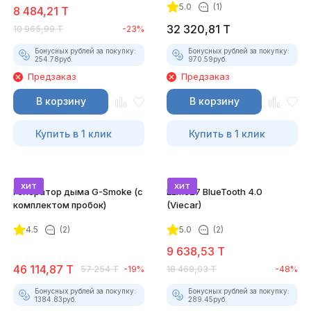
5.0
(1)
8 484,21
T
32 320,81
T
10 965,99
T
-23%
Бонусных рублей за покупку:
Бонусных рублей за покупку:
254.78
руб.
970.59
руб.
Предзаказ
Предзаказ
В корзину
В корзину
Купить в 1 клик
Купить в 1 клик
хит
хит
Генератор дыма G-Smoke (c
ELM327 BlueTooth 4.0
комплектом пробок)
(Viecar)
4.5
(2)
5.0
(2)
9 638,53
T
46 114,87
T
57 254
T
-19%
18 469,03
T
-48%
Бонусных рублей за покупку:
Бонусных рублей за покупку:
1384.83
руб.
289.45
руб.