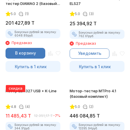
тестер DIAMAG 2 (базовый
ELS27
комплект)
5.0
(1)
5.0
(3)
201 427,89
T
25 394,92
T
Бонусных рублей за покупку:
Бонусных рублей за покупку:
6048.89
руб.
762.61
руб.
Предзаказ
Предзаказ
В корзину
Уведомить
Купить в 1 клик
Купить в 1 клик
скидка
Набор ELM327 USB + K-Line
Мотор-тестер MTPro 4.1
(базовый комплект)
4.8
(4)
5.0
(2)
11 485,43
T
446 084,85
T
12 351,17
T
-7%
Бонусных рублей за покупку:
Бонусных рублей за покупку:
344.91
руб.
13395.94
руб.