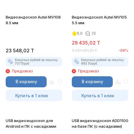
Видеоэндоскоп Autel MV108
Видеоэндоскоп Autel MV105
8.5 мм
5.5 мм
5.0
(1)
29 435,02
T
23 548,02
T
3 321 251,51
T
-99%
Бонусных рублей за покупку:
Бонусных рублей за покупку:
707.15
руб.
883.93
руб.
Предзаказ
Предзаказ
В корзину
В корзину
Купить в 1 клик
Купить в 1 клик
USB видеоэндоскоп для
USB видеоэндоскоп ADD1100
Android и ПК с насадками
на базе ПК (с насадками)