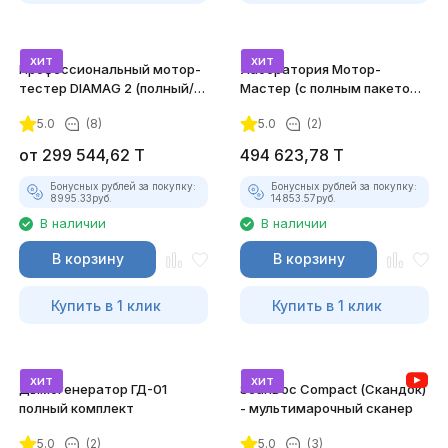
хит
хит
Профессиональный мотор-
Лаборатория Мотор-
тестер DIAMAG 2 (полный/
Мастер (с полным пакетом
максимальный комплект)
лицензий)
5.0
(8)
5.0
(2)
от
299 544,62
T
494 623,78
T
Бонусных рублей за покупку:
Бонусных рублей за покупку:
8995.33
руб.
14853.57
руб.
В наличии
В наличии
В корзину
В корзину
Купить в 1 клик
Купить в 1 клик
хит
хит
Дымогенератор ГД-01
ScanDoc Compact (Скандок)
полный комплект
- мультимарочный сканер
5.0
(2)
5.0
(3)