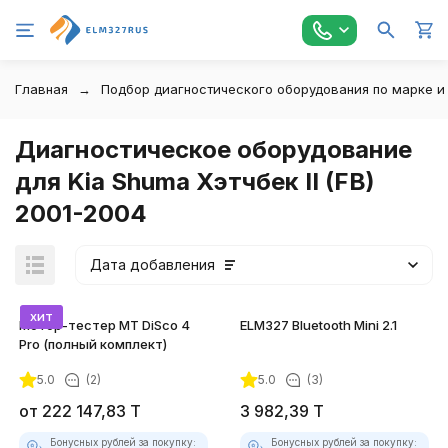
Главная
Подбор диагностического оборудования по марке и
Диагностическое оборудование
для Kia Shuma Хэтчбек II (FB)
2001-2004
Дата добавления
хит
Мотор-тестер MT DiSco 4
ELM327 Bluetooth Mini 2.1
Pro (полный комплект)
5.0
(2)
5.0
(3)
покупателей
от
222 147,83
T
3 982,39
T
Бонусных рублей за покупку:
Бонусных рублей за покупку: