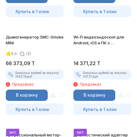
Купить в 1 клик
Купить в 1 клик
Дымогенератор SMC-Smoke
Wi-Fi видеоэндоскоп для
MINI
Android, iOS и ПК с
насадками
5.0
(2)
66 373,09
T
14 371,22
T
Бонусных рублей за покупку:
Бонусных рублей за покупку:
1993.19
руб.
431.57
руб.
Предзаказ
Предзаказ
В корзину
В корзину
Купить в 1 клик
Купить в 1 клик
хит
хит
Профессиональный мотор-
Диагностический адаптер