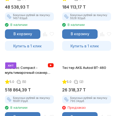
48 538,93
T
184 113,17
T
Бонусных рублей за покупку:
Бонусных рублей за покупку:
1457.63
руб.
5528.92
руб.
В наличии
В наличии
В корзину
В корзину
Купить в 1 клик
Купить в 1 клик
хит
ScanDoc Compact -
Тестер АКБ Autool BT-460
мультимарочный сканер
(Полный)
5.0
(5)
5.0
(2)
518 864,39
T
26 318,37
T
Бонусных рублей за покупку:
Бонусных рублей за покупку:
15581.51
руб.
790.34
руб.
В наличии
Предзаказ