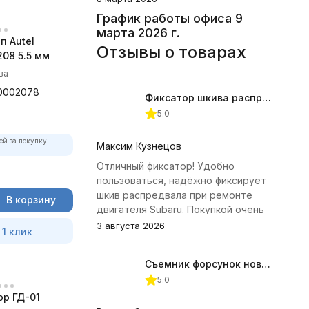
График работы офиса 9
марта 2026 г.
п Autel
Отзывы о товарах
08 5.5 мм
ва
0002078
Фиксатор шкива распредвала (Subaru) JTC-4409
5.0
ей за покупку:
Максим Кузнецов
Отличный фиксатор! Удобно
пользоваться, надёжно фиксирует
шкив распредвала при ремонте
В корзину
двигателя Subaru. Покупкой очень
доволен.
3 августа 2026
 1 клик
Съемник форсунок новых дизельных двигателей Jonnesway
5.0
р ГД-01