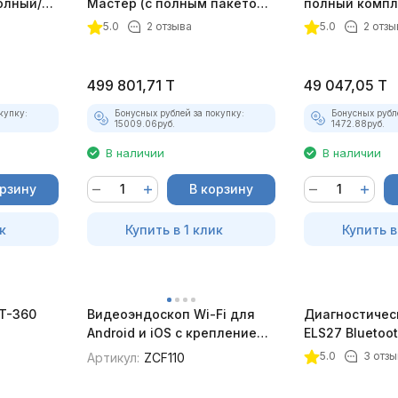
олный/
Мастер (с полным пакетом
полный компл
плект)
лицензий)
5.0
2 отзыва
5.0
2 отзы
499 801,71
T
49 047,05
T
купку:
Бонусных рублей за покупку:
Бонусных рубл
15009.06
руб.
1472.88
руб.
В наличии
В наличии
орзину
В корзину
к
Купить в 1 клик
Купить в
BT-360
Видеоэндоскоп Wi-Fi для
Диагностичес
Android и iOS с креплением
ELS27 Bluetoo
для смартфона
5.0
3 отзы
Артикул:
ZCF110