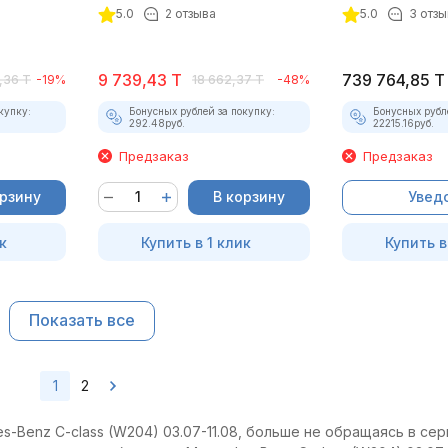
4 (полный ком
5.0
2 отзыва
5.0
3 отзы
9 739,43
T
739 764,85
T
,36
T
-19%
18 662,37
T
-48%
купку:
Бонусных рублей за покупку:
Бонусных рубл
292.48
руб.
22215.16
руб.
Предзаказ
Предзаказ
орзину
В корзину
Увед
к
Купить в 1 клик
Купить в
Показать все
1
2
-Benz C-class (W204) 03.07-11.08, больше не обращаясь в сер