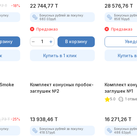
22 744,77
T
28 576,76
T
77
T
-18%
купку:
Бонусных рублей за покупку:
Бонусных рубл
683.03
руб.
858.16
руб.
Предзаказ
Предзаказ
орзину
В корзину
Увед
к
Купить в 1 клик
Купить в
-Smoke
Комплект конусных пробок-
Комплект кон
)
заглушек №2
заглушек №1
5.0
1 отзы
13 938,46
T
16 271,26
T
,73
T
-25%
купку:
Бонусных рублей за покупку:
Бонусных рубл
418.57
руб.
488.63
руб.