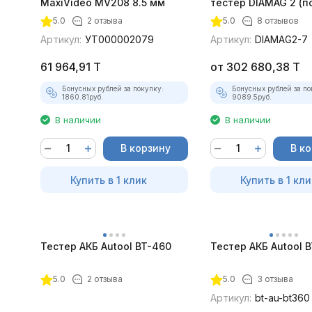
MaxiVideo MV208 8.5 мм
тестер DIAMAG 2 (п
максимальный ком
5.0
2 отзыва
5.0
8 отзывов
Артикул:
УТ000002079
Артикул:
DIAMAG2-7
61 964,91
T
от
302 680,38
T
Бонусных рублей за покупку:
Бонусных рублей за по
1860.81
руб.
9089.5
руб.
В наличии
В наличии
В корзину
В к
Купить в 1 клик
Купить в 1 кли
Тестер АКБ Autool BT-460
Тестер АКБ Autool 
5.0
2 отзыва
5.0
3 отзыва
Артикул:
bt-au-bt360