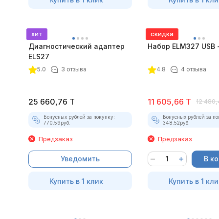
хит
скидка
Диагностический адаптер
Набор ELM327 USB +
ELS27
5.0
3 отзыва
4.8
4 отзыва
25 660,76
T
11 605,66
T
12 480,
Бонусных рублей за покупку:
Бонусных рублей за по
770.59
руб.
348.52
руб.
Предзаказ
Предзаказ
Уведомить
В к
Купить в 1 клик
Купить в 1 кли