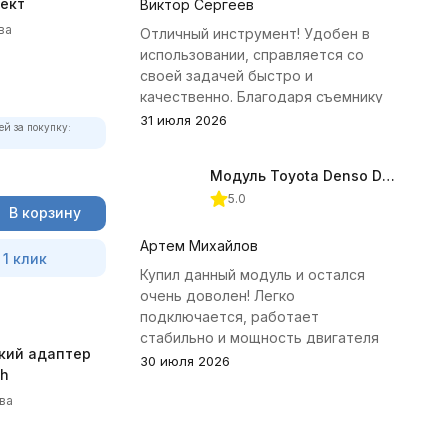
ект
Виктор Сергеев
ва
Отличный инструмент! Удобен в
использовании, справляется со
своей задачей быстро и
качественно. Благодаря съемнику
удалось избежать лишних хлопот с
31 июля 2026
ей за покупку:
демонтажем головки блока
цилиндров.
Модуль Toyota Denso Diesel 2.8D для ChipTuningPRO
5.0
В корзину
Артем Михайлов
 1 клик
Купил данный модуль и остался
очень доволен! Легко
подключается, работает
стабильно и мощность двигателя
кий адаптер
заметно увеличилась. Рекомендую
30 июля 2026
th
всем, кто занимается тюнингом
Toyota.
ва