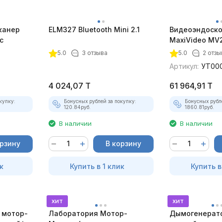
канер
ELM327 Bluetooth Mini 2.1
Видеоэндоско
с
MaxiVideo MV2
5.0
3 отзыва
5.0
2 отзы
Артикул:
УТ00
4 024,07
T
61 964,91
T
купку:
Бонусных рублей за покупку:
Бонусных рубл
120.84
руб.
1860.81
руб.
В наличии
В наличии
орзину
В корзину
к
Купить в 1 клик
Купить в
хит
хит
 мотор-
Лаборатория Мотор-
Дымогенерато