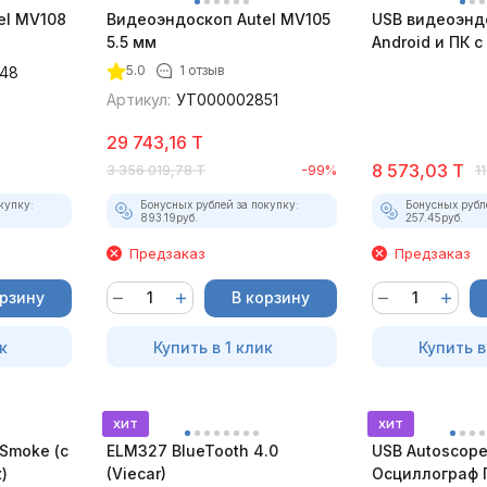
el MV108
Видеоэндоскоп Autel MV105
USB видеоэнд
5.5 мм
Android и ПК 
5.0
1 отзыв
48
Артикул:
УТ000002851
29 743,16
T
8 573,03
T
3 356 019,78
T
-99%
1
купку:
Бонусных рублей за покупку:
Бонусных рубл
893.19
руб.
257.45
руб.
Предзаказ
Предзаказ
орзину
В корзину
к
Купить в 1 клик
Купить в
хит
хит
Smoke (c
ELM327 BlueTooth 4.0
USB Autoscope 
)
(Viecar)
Осциллограф 