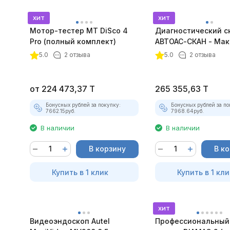
хит
хит
Мотор-тестер MT DiSco 4
Диагностический с
Pro (полный комплект)
АВТОАС-СКАН - Мак
покупателей
5.0
2 отзыва
5.0
2 отзыва
от
224 473,37
T
265 355,63
T
Бонусных рублей за покупку:
Бонусных рублей за по
7662.15
руб.
7968.64
руб.
В наличии
В наличии
В корзину
В к
Купить в 1 клик
Купить в 1 кли
хит
Видеоэндоскоп Autel
Профессиональный