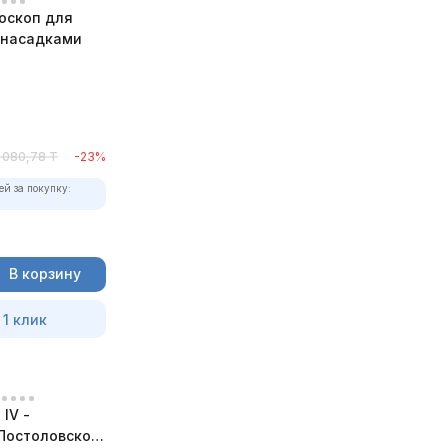
оскоп для
с насадками
1 080,78
T
-23%
ей за покупку:
В корзину
 1 клик
IV -
Постоловского