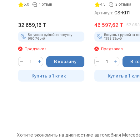
5.0
1 отзыв
4.5
2 отзыва
Артикул:
GS-КП1
32 659,16
T
46 597,62
T
57 853
Бонусных рублей за покупку:
Бонусных рублей за по
980.76
руб.
1399.33
руб.
Предзаказ
Предзаказ
В корзину
В к
Купить в 1 клик
Купить в 1 кли
Хотите экономить на диагностике автомобиля Mercedes