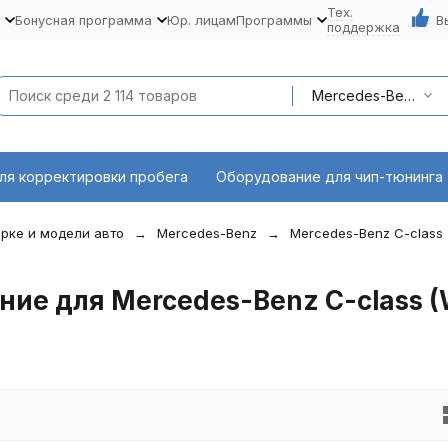
Тех.
Бонусная программа
Юр. лицам
Программы
В
поддержка
Mercedes-Benz C-class (W204) 03.07-11.08
ля корректировки пробега
Оборудование для чип-тюнинга
рке и модели авто
Mercedes-Benz
Mercedes-Benz C-class
ие для Mercedes-Benz C-class 