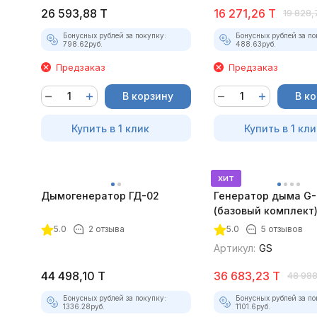
26 593,88
T
16 271,26
T
19 828,
Бонусных рублей за покупку:
Бонусных рублей за по
798.62
руб.
488.63
руб.
Предзаказ
Предзаказ
В корзину
В к
Купить в 1 клик
Купить в 1 кли
хит
Дымогенератор ГД-02
Генератор дыма G
(базовый комплект
5.0
2 отзыва
5.0
5 отзывов
Артикул:
GS
44 498,10
T
36 683,23
T
48 988
Бонусных рублей за покупку:
Бонусных рублей за по
1336.28
руб.
1101.6
руб.