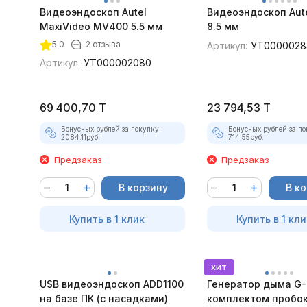
Видеоэндоскоп Autel
Видеоэндоскоп Aut
MaxiVideo MV400 5.5 мм
8.5 мм
5.0
2 отзыва
Артикул:
УТ0000028
Артикул:
УТ000002080
69 400,70
T
23 794,53
T
Бонусных рублей за покупку:
Бонусных рублей за по
2084.11
руб.
714.55
руб.
Предзаказ
Предзаказ
В корзину
В к
Купить в 1 клик
Купить в 1 кли
хит
USB видеоэндоскоп ADD1100
Генератор дыма G-
на базе ПК (с насадками)
комплектом пробок