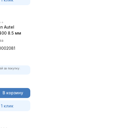
п Autel
00 8.5 мм
ва
0002081
ей за покупку:
В корзину
 1 клик