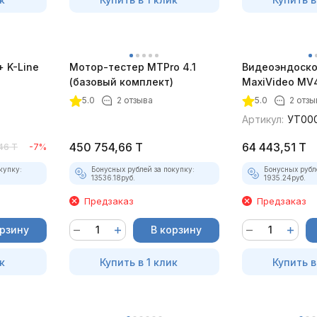
 K-Line
Мотор-тестер MTPro 4.1
Видеоэндоско
(базовый комплект)
MaxiVideo MV4
5.0
2 отзыва
5.0
2 отзы
Артикул:
УТ00
450 754,66
T
64 443,51
T
46
T
-7%
купку:
Бонусных рублей за покупку:
Бонусных рубл
13536.18
руб.
1935.24
руб.
Предзаказ
Предзаказ
орзину
В корзину
к
Купить в 1 клик
Купить в