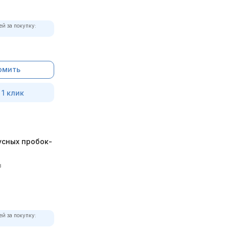
ей за покупку:
омить
 1 клик
усных пробок-
в
ей за покупку: