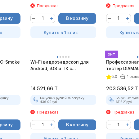
Предзаказ
Предзаказ
орзину
В корзину
к
Купить в 1 клик
Купить в
хит
C-Smoke
Wi-Fi видеоэндоскоп для
Профессионал
Android, iOS и ПК с
тестер DIAMAG
насадками
комплект)
5.0
1 отзы
14 521,66
T
203 536,52
T
купку:
Бонусных рублей за покупку:
Бонусных рубл
436.09
руб.
6112.21
руб.
Предзаказ
Предзаказ
орзину
В корзину
к
Купить в 1 клик
Купить в