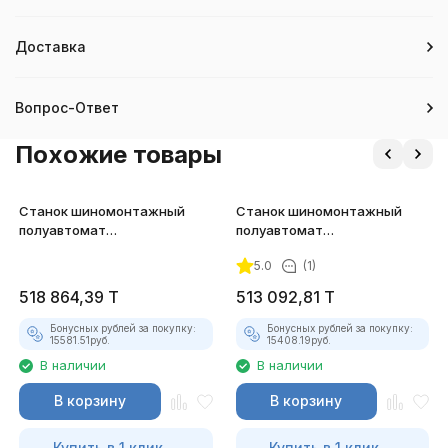
Доставка
Вопрос-Ответ
Похожие товары
Станок шиномонтажный
Станок шиномонтажный
полуавтомат
полуавтомат
СТАНКОИМПОРТ (10"-26")
СТАНКОИМПОРТ (10"-26")
5.0
(1)
380В GT-301A
380В GT-301
518 864,39
T
513 092,81
T
Бонусных рублей за покупку:
Бонусных рублей за покупку:
15581.51
руб.
15408.19
руб.
В наличии
В наличии
В корзину
В корзину
Купить в 1 клик
Купить в 1 клик