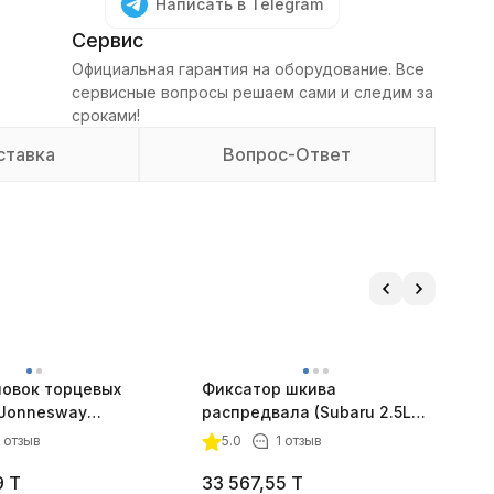
Написать в Telegram
Сервис
Официальная гарантия на оборудование. Все
сервисные вопросы решаем сами и следим за
сроками!
ставка
Вопрос-Ответ
ловок торцевых
Фиксатор шкива
Ф
 Jonnesway
распредвала (Subaru 2.5L
у
 1/2"DR, 10-24 мм
turbo, 3.6L) JTC-4184
1 отзыв
5.0
1 отзыв
9
T
33 567,55
T
3