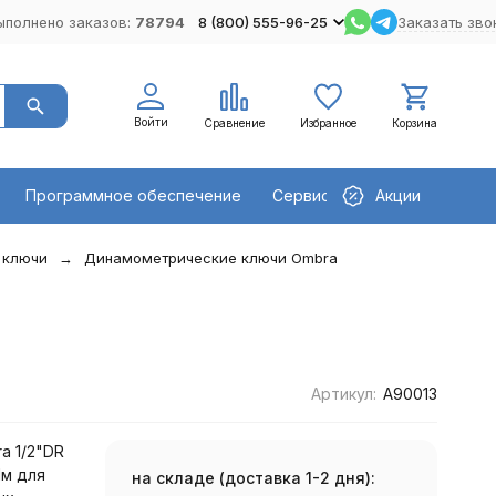
ыполнено заказов:
78794
8 (800) 555-96-25
Заказать зво
Войти
Сравнение
Избранное
Корзина
Программное обеспечение
Сервисное оборудование
Акции
 ключи
Динамометрические ключи Ombra
Артикул:
A90013
a 1/2"DR
Нм для
на складе (доставка 1-2 дня):