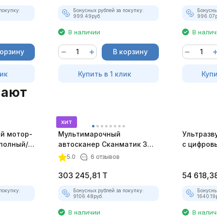
покупку:
Бонусных рублей за покупку:
Бонусны
999.49
руб.
996.07
В наличии
В нали
корзину
В корзину
лик
Купить в 1 клик
Купи
пают
хит
й мотор-
Мультимарочный
Ультразву
(полный/
автосканер Сканматик 3
с цифров
мплект)
(максимальный комплект)
5.0
6 отзывов
303 245,81
T
54 618,3
покупку:
Бонусных рублей за покупку:
Бонусны
9106.48
руб.
1640.19
В наличии
В нали