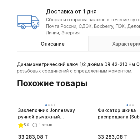
Доставка от 1 дня
Сборка и отправка заказов в течение суто
Почта России, СДЭК, Boxberry, ПЭК, Дел
Линии, Энергия.
Описание
Характери
Динамометрический ключ 1/2 дюйма DR 42-210 Нм 
резьбовых соединений с определенным моментом.
Похожие товары
Заклепочник Jonnesway
Фиксатор шкива
ручной рычажный
распредвала (Sub
усиленный, 3.2 - 6.4 мм
Forester) JTC-482
5.0
1 отзыв
33 283,08
T
33 283,08
T