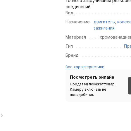
точного закручивания резьбов
соединений.
Вид
Назначение
двигатель
,
колес
зажигания
Материал
хромованадиев
Тип
Пр
Бренд
Все характеристики
Посмотреть онлайн
Продавец покажет товар.
Камеру включать не
понадобится.