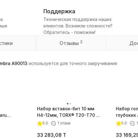
Поддержка
к.
Техническая поддержка наших
овые
клиентов. Возникли сложности?
Обратитесь - поможем!
2
стики
Отзывы
До
Ombra A90013
используется для точного закручивания
Набор вставок-бит 10 мм
Набор го
aru
Н4-12мм, TORX® Т20-Т70 и
глубоких
3
адаптеров
S04HD411S
5.0
1 отзыв
5.0
33 283,08
T
33 169,2