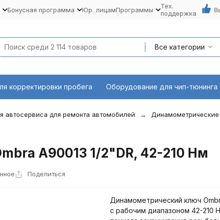
Тех.
Бонусная программа
Юр. лицам
Программы
В
поддержка
Все категории
ля корректировки пробега
Оборудование для чип-тюнинга
я автосервиса для ремонта автомобилей
Динамометрические
bra A90013 1/2"DR, 42-210 Нм
анное
Поделиться
Динамометрический ключ Ombr
с рабочим диапазоном 42-210 