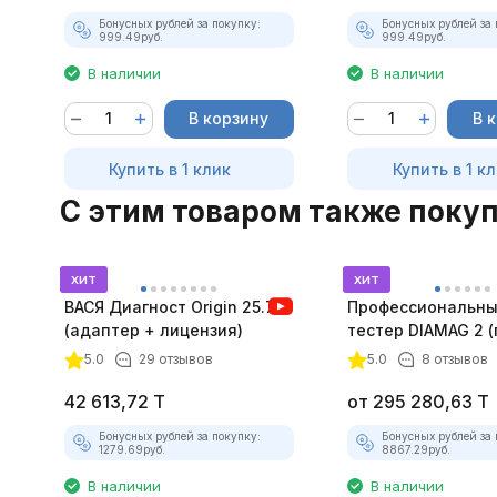
Бонусных рублей за покупку:
Бонусных рублей за 
999.49
руб.
999.49
руб.
В наличии
В наличии
В корзину
В 
Купить в 1 клик
Купить в 1 к
C этим товаром также поку
хит
хит
ВАСЯ Диагност Origin 25.7.0
Профессиональны
(адаптер + лицензия)
тестер DIAMAG 2 
максимальный ко
5.0
29 отзывов
5.0
8 отзывов
42 613,72
T
от
295 280,63
T
Бонусных рублей за покупку:
Бонусных рублей за 
1279.69
руб.
8867.29
руб.
В наличии
В наличии