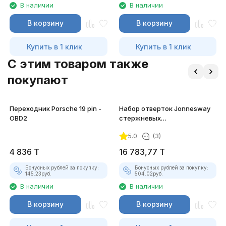
В наличии
В наличии
В корзину
В корзину
Купить в 1 клик
Купить в 1 клик
C этим товаром также
покупают
Переходник Porsche 19 pin -
Набор отверток Jonnesway
OBD2
стержневых
диэлектрических, 7
5.0
(3)
предметов
4 836
T
16 783,77
T
Бонусных рублей за покупку:
Бонусных рублей за покупку:
145.23
руб.
504.02
руб.
В наличии
В наличии
В корзину
В корзину