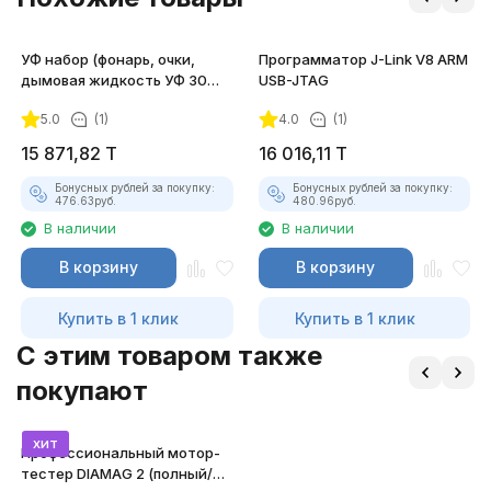
УФ набор (фонарь, очки,
Программатор J-Link V8 ARM
дымовая жидкость УФ 30
USB-JTAG
мл)
5.0
(1)
4.0
(1)
15 871,82
T
16 016,11
T
Бонусных рублей за покупку:
Бонусных рублей за покупку:
476.63
руб.
480.96
руб.
В наличии
В наличии
В корзину
В корзину
Купить в 1 клик
Купить в 1 клик
C этим товаром также
покупают
хит
Профессиональный мотор-
тестер DIAMAG 2 (полный/