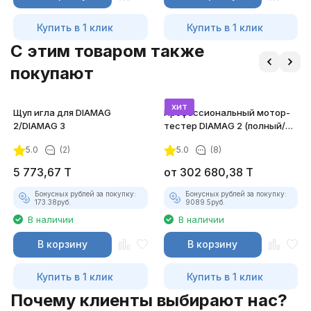
Купить в 1 клик
Купить в 1 клик
C этим товаром также
покупают
хит
Щуп игла для DIAMAG
Профессиональный мотор-
2/DIAMAG 3
тестер DIAMAG 2 (полный/
максимальный комплект)
5.0
(2)
5.0
(8)
5 773,67
T
от
302 680,38
T
Бонусных рублей за покупку:
Бонусных рублей за покупку:
173.38
руб.
9089.5
руб.
В наличии
В наличии
В корзину
В корзину
Купить в 1 клик
Купить в 1 клик
Почему клиенты выбирают нас?