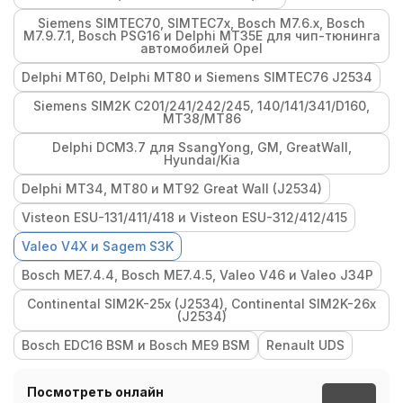
Siemens SIMTEC70, SIMTEC7x, Bosch M7.6.x, Bosch
M7.9.7.1, Bosch PSG16 и Delphi MT35E для чип-тюнинга
автомобилей Opel
Delphi MT60, Delphi MT80 и Siemens SIMTEC76 J2534
Siemens SIM2K C201/241/242/245, 140/141/341/D160,
MT38/MT86
Delphi DCM3.7 для SsangYong, GM, GreatWall,
Hyundai/Kia
Delphi MT34, MT80 и MT92 Great Wall (J2534)
Visteon ESU-131/411/418 и Visteon ESU-312/412/415
Valeo V4X и Sagem S3K
Bosch ME7.4.4, Bosch ME7.4.5, Valeo V46 и Valeo J34P
Continental SIM2K-25x (J2534), Continental SIM2K-26x
(J2534)
Bosch EDC16 BSM и Bosch ME9 BSM
Renault UDS
Посмотреть онлайн