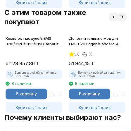
Купить в 1 клик
Купить в 1 клик
C этим товаром также
покупают
Комплект модулей: EMS
Дополнительные модули
3110/3120/3125/3150 Renault
EMS3120 Logan/Sandero и
для Combiloader
Lada Largus для
5.0
(1)
ChipTuningPRO
от
28 857,86
T
51 944,15
T
Бонусных рублей за покупку:
Бонусных рублей за покупку:
866.6
руб.
1559.88
руб.
В наличии
В наличии
В корзину
В корзину
Купить в 1 клик
Купить в 1 клик
Почему клиенты выбирают нас?