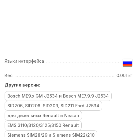
Языки интерфейса
Вес
0.001 кг
Другие версии:
Bosch ME9.x GM J2534 и Bosch ME7.9.9 J2534
SID206, SID208, SID209, SID211 Ford J2534
для дизельных Renault и Nissan
EMS 3110/3120/3125/3150 Renault
Siemens SIM28/29 и Siemens SIM22/210