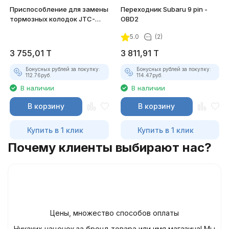
Приспособление для замены
Переходник Subaru 9 pin -
тормозных колодок JTC-
OBD2
1709
5.0
(2)
3 755,01
T
3 811,91
T
Бонусных рублей за покупку:
Бонусных рублей за покупку:
112.76
руб.
114.47
руб.
В наличии
В наличии
В корзину
В корзину
Купить в 1 клик
Купить в 1 клик
Почему клиенты выбирают нас?
Цены, множество способов оплаты
Никаких наценок за бренд товара или имя магазина! Мы