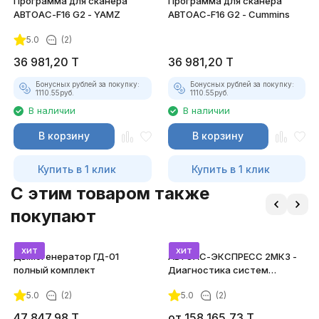
Программа для сканера
Программа для сканера
АВТОАС-F16 G2 - YAMZ
АВТОАС-F16 G2 - Cummins
5.0
(2)
36 981,20
T
36 981,20
T
Бонусных рублей за покупку:
Бонусных рублей за покупку:
1110.55
руб.
1110.55
руб.
В наличии
В наличии
В корзину
В корзину
Купить в 1 клик
Купить в 1 клик
C этим товаром также
покупают
хит
хит
Дымогенератор ГД-01
АВТОАС-ЭКСПРЕСС 2МК3 -
полный комплект
Диагностика систем
зажигания
5.0
(2)
5.0
(2)
47 847,98
T
от
158 165,73
T