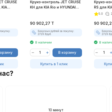
ET CRUISE
Круиз-контроль JET CRUISE
Круиз-ко
 KIA
KH для KIA Rio и HYUNDAI
RS для KIA
I iX35
Solaris
Sportage 
5.0
90 902,27
T
90 902,2
покупку:
Бонусных рублей за покупку:
Бонусны
2729.8
руб.
2729.8
р
В наличии
В нали
корзину
В корзину
лик
Купить в 1 клик
Купи
нас?
10 минут