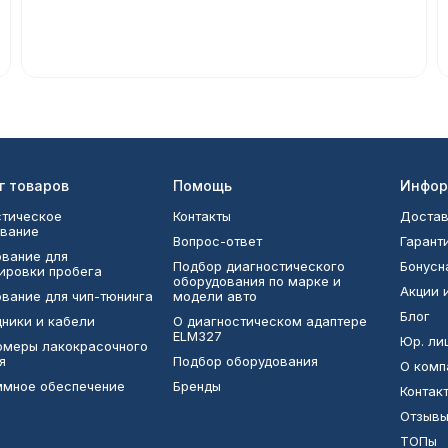
г товаров
Помощь
Инфор
тическое
Контакты
Достав
вание
Вопрос-ответ
Гарант
вание для
Подбор диагностического
Бонусн
ировки пробега
оборудования по марке и
Акции 
вание для чип-тюнинга
модели авто
Блог
ники и кабели
О диагностическом адаптере
ELM327
Юр. ли
омеры лакокрасочного
я
Подбор оборудования
О комп
ммное обеспечение
Бренды
Контак
Отзыв
ТОПы