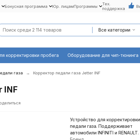
Тех.
Бонусная программа
Юр. лицам
Программы
В
поддержка
Все категории
ля корректировки пробега
Оборудование для чип-тюнинга
едали газа
Корректор педали газа Jetter INF
r INF
оделиться
Устройство для корректировк
педали газа. Поддерживает
автомобили INFINITI и RENAULT.
Бренд