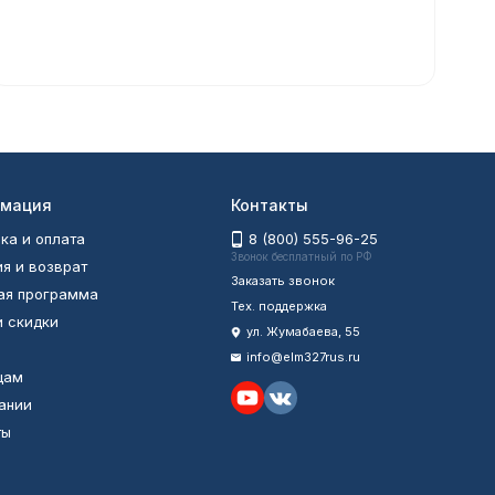
мация
Контакты
ка и оплата
8 (800) 555-96-25
Звонок бесплатный по РФ
ия и возврат
Заказать звонок
ая программа
Тех. поддержка
и скидки
ул. Жумабаева, 55
info@elm327rus.ru
цам
ании
ты
ы