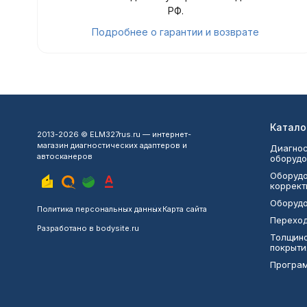
РФ.
Подробнее о гарантии и возврате
Катало
2013-2026 © ELM327rus.ru — интернет-
магазин диагностических адаптеров и
Диагнос
автосканеров
оборудо
Оборудо
коррект
Оборудо
Политика персональных данных
Карта сайта
Переход
Разработано в
bodysite.ru
Толщин
покрыти
Програ