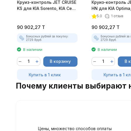
Круиз-контроль JET CRUISE
Круиз-контроль J
KS для KIA Sorento, KIA Ceed
HN для KIA Optima,
и KIA Cerato
Sportage и HYUNDA
5.0
1 отзыв
90 902,27
T
90 902,27
T
Бонусных рублей за покупку:
Бонусных рублей за 
2729.8
руб.
2729.8
руб.
В наличии
В наличии
В корзину
В 
Купить в 1 клик
Купить в 1 к
Почему клиенты выбирают 
Цены, множество способов оплаты