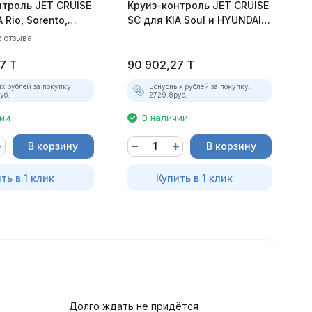
нтроль JET CRUISE
Круиз-контроль JET CRUISE
К
 Rio, Sorento,
SC для KIA Soul и HYUNDAI
T
и HYUNDAI Solaris
Creta
4
2 отзыва
7
T
90 902,27
T
9
х рублей за покупку:
Бонусных рублей за покупку:
уб.
2729.8
руб.
чии
В наличии
В корзину
В корзину
ть в 1 клик
Купить в 1 клик
Долго ждать не придётся