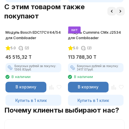
C этим товаром также
покупают
хит
Модуль Bosch EDC17CV44/54
Модуль Cummins CMx J2534
для Combiloader
для Combiloader
5.0
(2)
5.0
(2)
45 515,32
T
113 788,30
T
Бонусных рублей за покупку:
Бонусных рублей за покупку:
1366.83
руб.
3417.07
руб.
В наличии
В наличии
В корзину
В корзину
Купить в 1 клик
Купить в 1 клик
Почему клиенты выбирают нас?