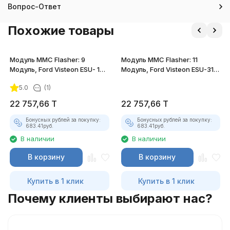
Вопрос-Ответ
Похожие товары
Модуль MMC Flasher: 9
Модуль MMC Flasher: 11
Модуль, Ford Visteon ESU- 131,
Модуль, Ford Visteon ESU-312,
411, 418, Benzin
412, 415 Benzin
5.0
(1)
22 757,66
T
22 757,66
T
Бонусных рублей за покупку:
Бонусных рублей за покупку:
683.41
руб.
683.41
руб.
В наличии
В наличии
В корзину
В корзину
Купить в 1 клик
Купить в 1 клик
Почему клиенты выбирают нас?