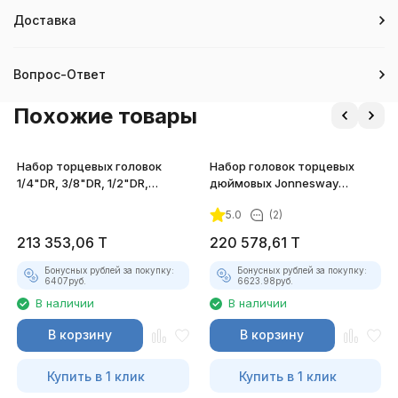
Доставка
Вопрос-Ответ
Похожие товары
Набор торцевых головок
Набор головок торцевых
1/4"DR, 3/8"DR, 1/2"DR,
дюймовых Jonnesway
вставок-бит, 121 предмет
S04H6327S 3/4", SAE 7/8"-
5.0
(2)
-2"
213 353,06
T
220 578,61
T
Бонусных рублей за покупку:
Бонусных рублей за покупку:
6407
руб.
6623.98
руб.
В наличии
В наличии
В корзину
В корзину
Купить в 1 клик
Купить в 1 клик