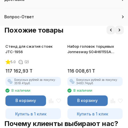
Вопрос-Ответ
Похожие товары
Стенд для сжатия стоек
Набор головок торцевых
JTC-1956
Jonnesway S04H6115SA
3/4"DR, 22-50 мм
5.0
(2)
117 162,93
T
116 008,61
T
Бонусных рублей за покупку:
Бонусных рублей за покупку:
3518.41
руб.
3483.74
руб.
В наличии
В наличии
В корзину
В корзину
Купить в 1 клик
Купить в 1 клик
Почему клиенты выбирают нас?