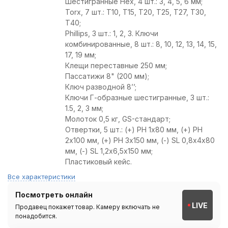
Шестигранные Нех, 4 шт.: 3, 4, 5, 6 мм;
Torx, 7 шт.: Т10, Т15, Т20, Т25, Т27, Т30,
Т40;
Phillips, 3 шт.: 1, 2, 3. Ключи
комбинированные, 8 шт.: 8, 10, 12, 13, 14, 15,
17, 19 мм;
Клещи переставные 250 мм;
Пассатижи 8" (200 мм);
Ключ разводной 8’’;
Ключи Г-образные шестигранные, 3 шт.:
1.5, 2, 3 мм;
Молоток 0,5 кг, GS-стандарт;
Отвертки, 5 шт.: (+) PH 1х80 мм, (+) PH
2х100 мм, (+) PH 3х150 мм, (-) SL 0,8х4х80
мм, (-) SL 1,2х6,5х150 мм;
Пластиковый кейс.
Все характеристики
Посмотреть онлайн
LIVE
Продавец покажет товар. Камеру включать не
понадобится.