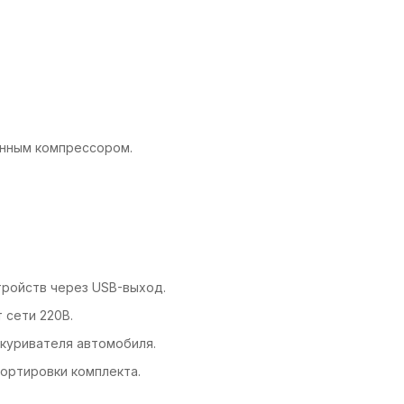
енным компрессором.
тройств через USB-выход.
 сети 220В.
икуривателя автомобиля.
портировки комплекта.