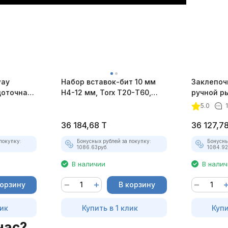
way
Набор вставок-бит 10 мм
Заклепоч
щоточная
H4-12 мм, Torx Т20-Т60,
ручной р
дмета
Spline М5-М12
усиленный
5.0
36 184,68
T
36 127,7
покупку:
Бонусных рублей за покупку:
Бонусны
1086.63
руб.
1084.92
В наличии
В нали
корзину
В корзину
лик
Купить в 1 клик
Купи
нас?