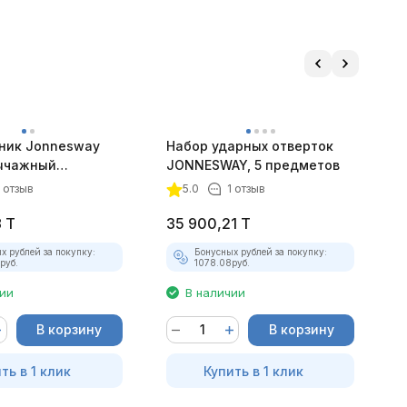
ник Jonnesway
Набор ударных отверток
П
ычажный
JONNESWAY, 5 предметов
п
, 3.2 - 6.4 мм
р
1 отзыв
5.0
1 отзыв
8
T
35 900,21
T
3
х рублей за покупку:
Бонусных рублей за покупку:
руб.
1078.08
руб.
чии
В наличии
В корзину
В корзину
ть в 1 клик
Купить в 1 клик