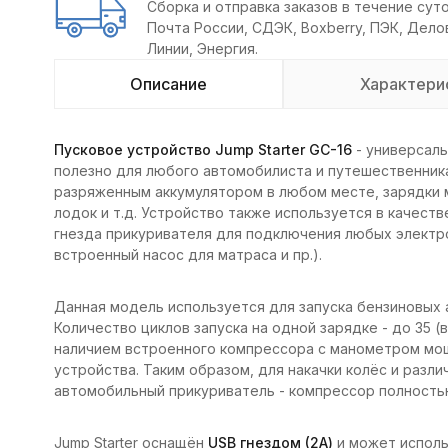
Сборка и отправка заказов в течение суто
Почта России, СДЭК, Boxberry, ПЭК, Дел
Линии, Энергия.
Описание
Характери
Пусковое устройство Jump Starter GC-16
- универсаль
полезно для любого автомобилиста и путешественника
разряженным аккумулятором в любом месте, зарядки м
лодок и т.д. Устройство также используется в качеств
гнезда прикуривателя для подключения любых электр
встроенный насос для матраса и пр.).
Данная модель используется для запуска бензиновых 
Количество циклов запуска на одной зарядке - до 35 
наличием встроенного компрессора с манометром мощ
устройства. Таким образом, для накачки колёс и раз
автомобильный прикуриватель - компрессор полность
Jump Starter оснащён
USB гнездом (2А)
и может исполь