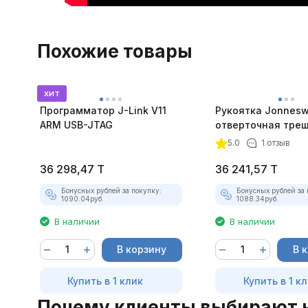
Похожие товары
хит
Программатор J-Link V11
Рукоятка Jonnes
ARM USB-JTAG
отверточная тре
в наборе, 52 пре
5.0
1 отзыв
36 298,47
T
36 241,57
T
Бонусных рублей за покупку:
Бонусных рублей за 
1090.04
руб.
1088.34
руб.
В наличии
В наличии
В корзину
В 
Купить в 1 клик
Купить в 1 к
Почему клиенты выбирают 