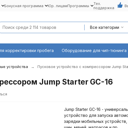
Тех.
Бонусная программа
Юр. лицам
Программы
В
поддержка
Все категории
ля корректировки пробега
Оборудование для чип-тюнинга
ные устройства
Пусковое устройство с компрессором Jump Sta
рессором Jump Starter GC-16
ться
Jump Starter GC-16 - универсал
устройство для запуска автом
зарядки мобильных устройств,
шин, мячей, матрасов и пр.