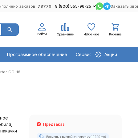
ыполнено заказов:
78779
8 (800) 555-96-25
Заказать зво
Войти
Сравнение
Избранное
Корзина
Программное обеспечение
Сервисное оборудование
Акции
rter GC-16
ьное
обиля,
Предзаказ
 накачки
Бонусных рублей за покупку:
192.19
руб.