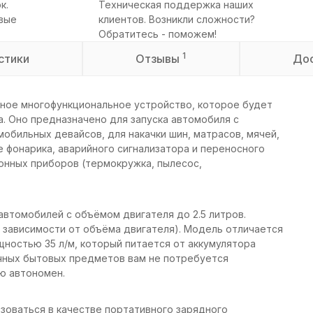
к.
Техническая поддержка наших
овые
клиентов. Возникли сложности?
Обратитесь - поможем!
1
стики
Отзывы
До
ное многофункциональное устройство, которое будет
. Оно предназначено для запуска автомобиля с
обильных девайсов, для накачки шин, матрасов, мячей,
е фонарика, аварийного сигнализатора и переносного
онных приборов (термокружка, пылесос,
автомобилей с объёмом двигателя до 2.5 литров.
(в зависимости от объёма двигателя). Модель отличается
ностью 35 л/м, который питается от аккумулятора
личных бытовых предметов вам не потребуется
ю автономен.
зоваться в качестве портативного зарядного