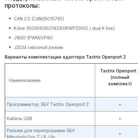
протоколы:
CAN 2.0 (CAN/ISO15765)
K-line (ISO9141/ISO14230(KWP2000) / dual K line)
J1850 (PWM/VPW)
J2534 сквозной режим
Варианты комплектации адаптера Tactrix Openport 2
Tactrix Openport 
(полный
Наименование
комплект)
Программатор ЭБУ Tactrix Openport 2
+
Кабель USB
+
Разъем для перепрошивки ЭБУ
+
Mitsubishi Evo 7 / 8 / 9s