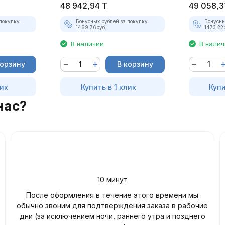
48 942,94
T
49 058,3
покупку:
Бонусных рублей за покупку:
Бонусны
1469.76
руб.
1473.22
В наличии
В нали
корзину
В корзину
лик
Купить в 1 клик
Купи
нас?
10 минут
После оформления в течение этого времени мы
обычно звоним для подтверждения заказа в рабочие
дни (за исключением ночи, раннего утра и позднего