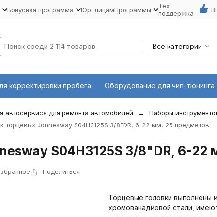
Тех.
Бонусная программа
Юр. лицам
Программы
В
поддержка
Все категории
ля корректировки пробега
Оборудование для чип-тюнинга
я автосервиса для ремонта автомобилей
Наборы инструменто
к торцевых Jonnesway S04H3125S 3/8"DR, 6-22 мм, 25 предметов
nesway S04H3125S 3/8"DR, 6-22 
избранное
Поделиться
Торцевые головки выполнены и
хромованадиевой стали, имеют