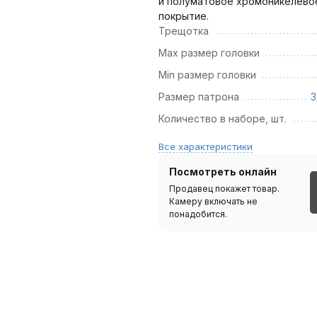
и полуматовое хромоникелево
покрытие.
Трещотка
Max размер головки
Min размер головки
Размер патрона
3
Количество в наборе, шт.
Все характеристики
Посмотреть онлайн
Продавец покажет товар.
Камеру включать не
понадобится.