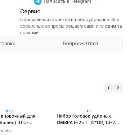
Написать в Telegram
Сервис
Официальная гарантия на оборудование. Все
сервисные вопросы решаем сами и следим за
сроками!
ставка
Вопрос-Ответ
тановочный для
Набор головок ударных
Н
 Romeo) JTC-
OMBRA 912511 1/2"DR, 10-24
к
мм, 11 предметов
1
1 отзыв