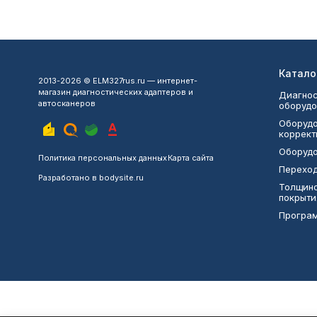
Катало
2013-2026 © ELM327rus.ru — интернет-
магазин диагностических адаптеров и
Диагнос
автосканеров
оборудо
Оборудо
коррект
Оборудо
Политика персональных данных
Карта сайта
Переход
Разработано в
bodysite.ru
Толщин
покрыти
Програ