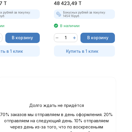
7
T
48 423,49
T
4
х рублей за покупку:
Бонусных рублей за покупку:
руб.
1454.16
руб.
чии
В наличии
В корзину
В корзину
ть в 1 клик
Купить в 1 клик
Долго ждать не придётся
70% заказов мы отправляем в день оформления. 20%
отправляем на следующий день. 10% отправляем
через день из-за того, что по воскресеньям