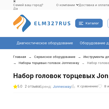
✖
Семей ваш город?
О компании
Доставка и оплата
Да
Выбрать другой город
Каталог
Диагностическое оборудование
Оборудование д
Главная
Сервисное оборудование
Инструменты дл
Наборы торцевых головок Jonnesway
Набор голово
Набор головок торцевых Jon
К сравнению
5.0
2 отзыва
В 
Бренд:
Jonnesway