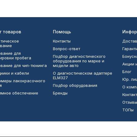
г товаров
Помощь
Инфор
тическое
Контакты
Достав
вание
Вопрос-ответ
Гарант
вание для
Подбор диагностического
Бонусн
ировки пробега
оборудования по марке и
Акции 
вание для чип-тюнинга
модели авто
Блог
ники и кабели
О диагностическом адаптере
ELM327
Юр. ли
омеры лакокрасочного
я
Подбор оборудования
О комп
ммное обеспечение
Бренды
Контак
Отзыв
ТОПы