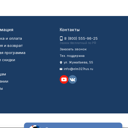
мация
Контакты
ка и оплата
8 (800) 555-96-25
Звонок бесплатный по РФ
ия и возврат
Заказать звонок
ая программа
Тех. поддержка
и скидки
ул. Жумабаева, 55
info@elm327rus.ru
цам
ании
ты
ы