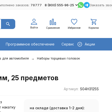
ыполнено заказов:
78777
8 (800) 555-96-25
Заказать зво
Войти
Сравнение
Избранное
Корзина
Программное обеспечение
Сервисное оборудование
Акции
в для автомобиля
Наборы торцевых головок
мм, 25 предметов
Артикул:
S04H3125S
з
 накатку
на складе (доставка 1-2 дня):