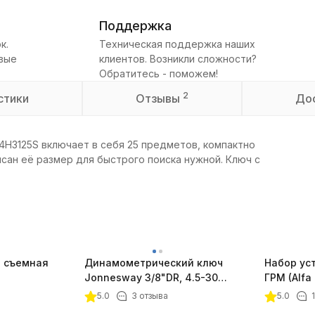
Поддержка
к.
Техническая поддержка наших
овые
клиентов. Возникли сложности?
Обратитесь - поможем!
2
стики
Отзывы
До
4H3125S включает в себя 25 предметов, компактно
сан её размер для быстрого поиска нужной. Ключ с
и съемная
Динамометрический ключ
Набор ус
Jonnesway 3/8"DR, 4.5-30
ГРМ (Alfa
Нм
JW0565
5.0
3 отзыва
5.0