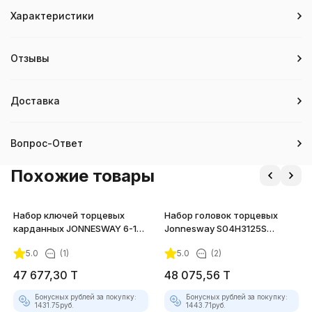
Характеристики
Отзывы
Доставка
Вопрос-Ответ
Похожие товары
Набор ключей торцевых
Набор головок торцевых
карданных JONNESWAY 6-19
Jonnesway S04H3125S
мм, 7 предметов
3/8"DR, 6-22 мм, 25
5.0
(1)
5.0
(2)
предметов
47 677,30
T
48 075,56
T
Бонусных рублей за покупку:
Бонусных рублей за покупку:
1431.75
руб.
1443.71
руб.