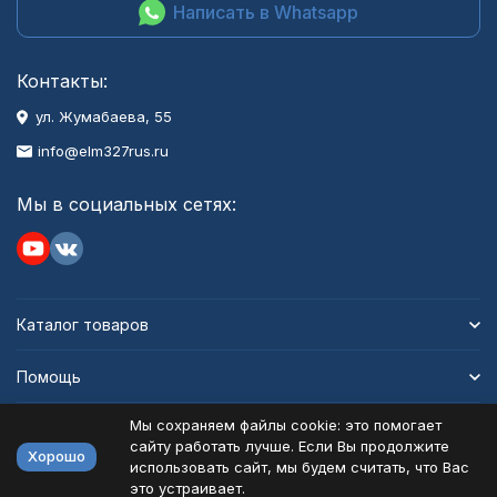
Написать в Whatsapp
Контакты:
ул. Жумабаева, 55
info@elm327rus.ru
Мы в социальных сетях:
Каталог товаров
Помощь
Мы сохраняем файлы cookie: это помогает
Информация
сайту работать лучше. Если Вы продолжите
Хорошо
использовать сайт, мы будем считать, что Вас
это устраивает.
Политика персональных данных
Карта сайта