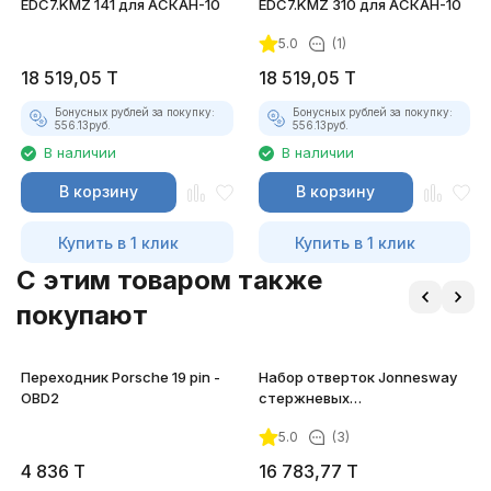
EDC7.KMZ 141 для АСКАН-10
EDC7.KMZ 310 для АСКАН-10
5.0
(1)
18 519,05
T
18 519,05
T
Бонусных рублей за покупку:
Бонусных рублей за покупку:
556.13
руб.
556.13
руб.
В наличии
В наличии
В корзину
В корзину
Купить в 1 клик
Купить в 1 клик
C этим товаром также
покупают
Переходник Porsche 19 pin -
Набор отверток Jonnesway
OBD2
стержневых
диэлектрических, 7
5.0
(3)
предметов
4 836
T
16 783,77
T